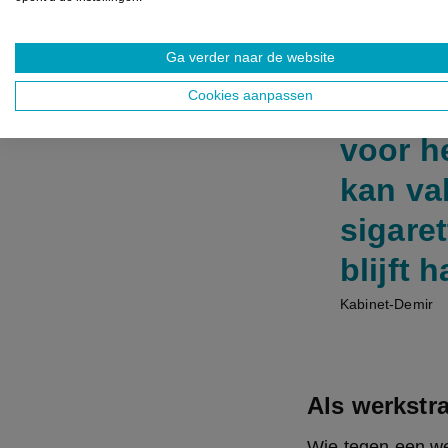
sector zelf mee z
aansturing blijft n
Ga verder naar de website
Cookies aanpassen
Statieg
voor he
kan va
sigare
blijft 
Kabinet-Demir
Als werkstra
Wie tegen een wer