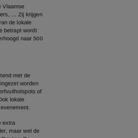
e Vlaamse 
s, … Zij krijgen 
van de lokale 
 betrapt wordt 
erhoogd naar 500 
tend met de 
 ingezet worden 
rfvuilhotspots of 
ok lokale 
n evenement.
 extra 
ler, maar wel de 