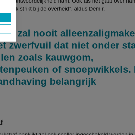
ijn verantwoordelijkheid nam. Ook als het gaat over ha
atuurlijk strikt bij de overheid”, aldus Demir.
eld zal nooit alleenzaligmake
t zwerfvuil dat niet onder st
llen zoals kauwgom,
ttenpeuken of snoepwikkels.
handhaving belangrijk
f
kstraf aankijkt zal ook sneller ingeschakeld worden in 