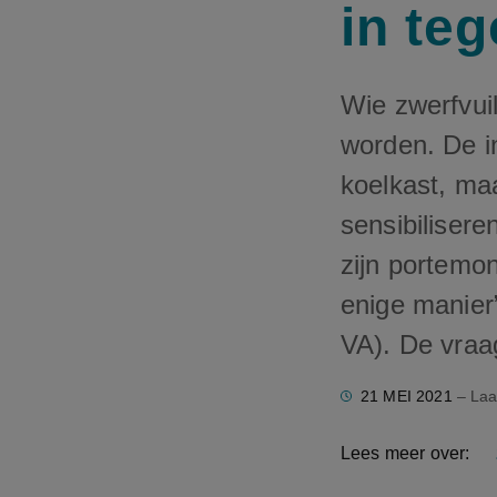
in teg
Wie zwerfvuil
worden. De in
koelkast, maa
sensibiliseren
zijn portemo
enige manier
VA). De vraa
21 MEI 2021
– Laa
Lees meer over: