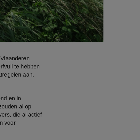
 Vlaanderen 
rfvuil te hebben 
regelen aan, 
nd en in 
 zouden al op 
s, die al actief 
n voor 