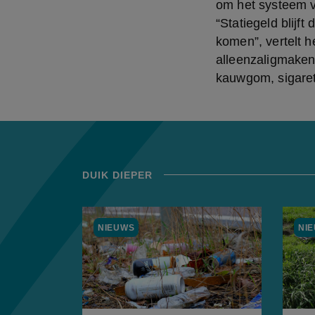
om het systeem v
“Statiegeld blijft
komen”, vertelt h
alleenzaligmakend 
kauwgom, sigarett
DUIK DIEPER
NIEUWS
NI