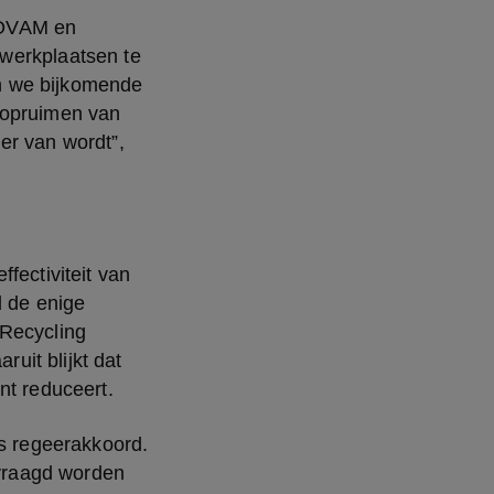
 OVAM en 
werkplaatsen te 
n we bijkomende 
 opruimen van 
r van wordt”, 
ectiviteit van 
 de enige 
Recycling 
ruit blijkt dat 
nt reduceert.
s regeerakkoord. 
evraagd worden 