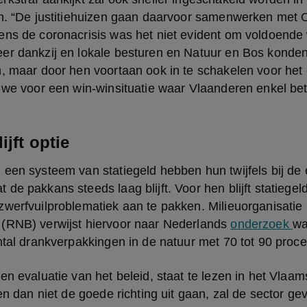
en. “De justitiehuizen gaan daarvoor samenwerken met
ens de coronacrisis was het niet evident om voldoende 
er dankzij en lokale besturen en Natuur en Bos konde
n, maar door hen voortaan ook in te schakelen voor het
 we voor een win-winsituatie waar Vlaanderen enkel bete
lijft optie
een systeem van statiegeld hebben hun twijfels bij de eff
de pakkans steeds laag blijft. Voor hen blijft statiegeld
werfvuilproblematiek aan te pakken. Milieuorganisatie 
(RNB) verwijst hiervoor naar Nederlands 
onderzoek 
waa
ntal drankverpakkingen in de natuur met 70 tot 90 proce
en evaluatie van het beleid, staat te lezen in het Vlaam
gen dan niet de goede richting uit gaan, zal de sector g