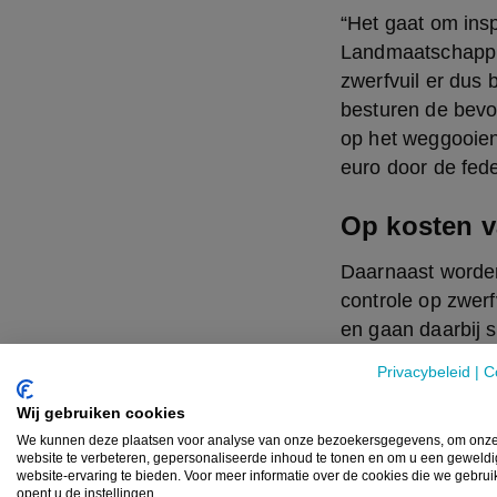
“Het gaat om ins
Landmaatschappij
zwerfvuil er dus b
besturen de bevoe
op het weggooien
euro door de fede
Op kosten v
Daarnaast worden
controle op zwer
en gaan daarbij s
op zwerfvuilgevo
Privacybeleid
|
C
besturen kunnen 
Wij gebruiken cookies
Het is de verpakk
We kunnen deze plaatsen voor analyse van onze bezoekersgegevens, om onz
website te verbeteren, gepersonaliseerde inhoud te tonen en om u een geweld
controleurs. “Het
website-ervaring te bieden. Voor meer informatie over de cookies die we gebru
opent u de instellingen.