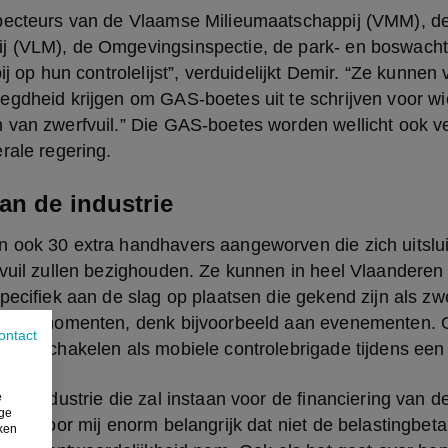
pecteurs van de Vlaamse Milieumaatschappij (VMM), d
 (VLM), de Omgevingsinspectie, de park- en boswachter
ij op hun controlelijst”, verduidelijkt Demir. “Ze kunnen 
gdheid krijgen om GAS-boetes uit te schrijven voor wie
 van zwerfvuil.” Die GAS-boetes worden wellicht ook v
rale regering.
an de industrie
 ook 30 extra handhavers aangeworven die zich uitslui
fvuil zullen bezighouden. Ze kunnen in heel Vlaanderen
pecifiek aan de slag op plaatsen die gekend zijn als zwe
elige momenten, denk bijvoorbeeld aan evenementen. O
ontact
ze inschakelen als mobiele controlebrigade tijdens ee
ingsindustrie die zal instaan voor de financiering van de
e
ige
 was voor mij enorm belangrijk dat niet de belastingbeta
iken