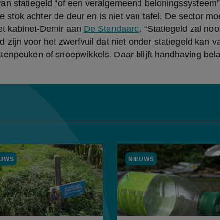
an statiegeld “of een veralgemeend beloningssysteem” i
 de stok achter de deur en is niet van tafel. De sector moet
et kabinet-Demir aan 
De Standaard
. “Statiegeld zal nooit
zijn voor het zwerfvuil dat niet ­onder statiegeld kan va
enpeuken of snoepwikkels. Daar blijft handhaving belan
EUWS
NIEUWS