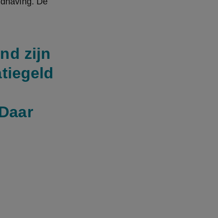
ndhaving. De 
nd zijn
atiegeld
 Daar