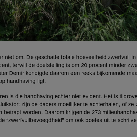
 er niet om. De geschatte totale hoeveelheid zwerfvuil in
ent, terwijl de doelstelling is om 20 procent minder zwe
ster Demir kondigde daarom een reeks bijkomende maat
op handhaving ligt.
en is die handhaving echter niet evident. Het is tijdrove
sluikstort zijn de daders moeilijker te achterhalen, of ze
 betrapt worden. Daarom krijgen de 273 milieuhandhaver
de “zwerfvuilbevoegdheid” om ook boetes uit te schrijve