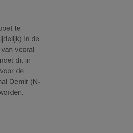
boet te
delijk) in de
d van vooral
moet dit in
rvoor de
al Demir (N-
 worden.