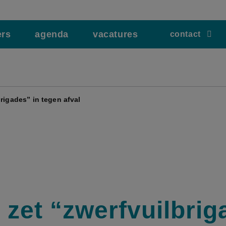
ers
agenda
vacatures
contact
rigades” in tegen afval
 zet “zwerfvuilbri