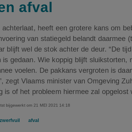
en afval
 achterlaat, heeft een grotere kans om be
voering van statiegeld belandt daarmee (tij
r blijft wel de stok achter de deur. “De tij
 is gedaan. Wie koppig blijft sluikstorten, 
nnee voelen. De pakkans vergroten is daa
”, zegt Vlaams minister van Omgeving Zuh
g is of het probleem hiermee zal opgelost
tst bijgewerkt om
21 MEI 2021 14:18
zwerfvuil
afval