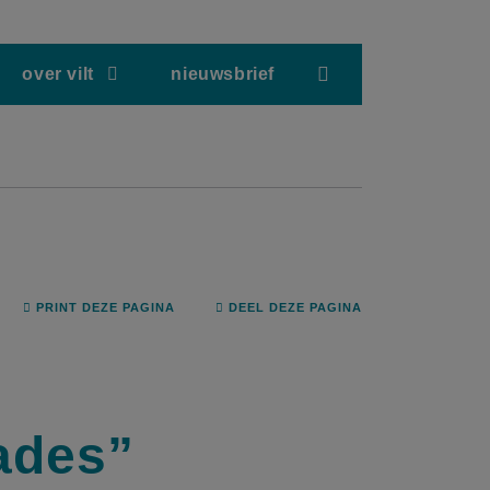
screenreader.hea
over vilt
nieuwsbrief
PRINT DEZE PAGINA
DEEL DEZE PAGINA
gades”