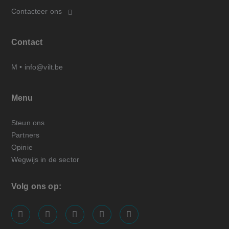
Contacteer ons
Contact
M •
info@vilt.be
Menu
Steun ons
Partners
Opinie
Wegwijs in de sector
Volg ons op:
screenreader.visit us on our facebook page: https://
screenreader.visit us on our linkedin page: ht
screenreader.visit us on our instagram
screenreader.visit us on our x pa
screenreader.visit us on o