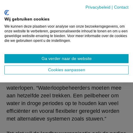
Hij wijst erop dat de verliezen voor landbouwers 
Privacybeleid
|
Contact
oplopen. “Zij kunnen deze niet verrekenen met de 
winsten van vorige jaren.” Boerenbond vraagt dat 
Wij gebruiken cookies
het fiscale carry back/forward-systeem ook in 
We kunnen deze plaatsen voor analyse van onze bezoekersgegevens, om
Vlaanderen, net zoals in Wallonië, in de praktijk 
onze website te verbeteren, gepersonaliseerde inhoud te tonen en om u een
geweldige website-ervaring te bieden. Voor meer informatie over de cookies
mogelijk gemaakt wordt.
die we gebruiken opent u de instellingen.
Ga verder naar de website
Aan hetzelfde zeel trekken
Cookies aanpassen
Daarnaast vraagt Boerenbond dat er structureel 
meer aandacht komt voor het onderhoud van 
waterlopen. “Waterloopbeheerders moeten mee 
aan hetzelfde zeel trekken. Een peilbeheer om 
water in droge periodes op te houden kan veel 
efficiënter en vooral flexibeler geregeld worden 
met alternatieve systemen zoals stuwen.”