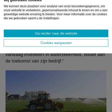
ervaren, zullen in de toekomst nog meer risico 
We kunnen deze plaatsen voor analyse van onze bezoekersgegevens, om
lopen”, waarschuwt ze. Dat is ook de 
onze website te verbeteren, gepersonaliseerde inhoud te tonen en om u een
geweldige website-ervaring te bieden. Voor meer informatie over de cookies
belangrijkste boodschap die ze deelnemers aan 
die we gebruiken opent u de instellingen.
de studiedag wil meegeven. “We hopen dat 
landbouwers beseffen dat er haalbare en 
Ga verder naar de website
betaalbare oplossingen bestaan. Elke stap telt: 
van het opvolgen van waterverbruik tot het 
Cookies aanpassen
toepassen van innovatieve technieken. Wie 
vandaag investeert in waterzekerheid, bouwt aan 
de toekomst van zijn bedrijf.” 