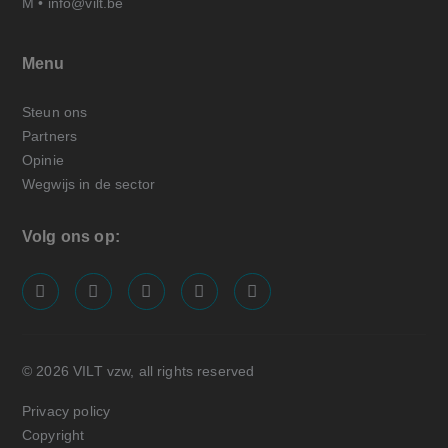
M •
info@vilt.be
Menu
Steun ons
Partners
Opinie
Wegwijs in de sector
Volg ons op:
screenreader.visit us on our facebook page: https://
screenreader.visit us on our linkedin page: ht
screenreader.visit us on our instagram
screenreader.visit us on our x pa
screenreader.visit us on o
© 2026 VILT vzw, all rights reserved
Privacy policy
Copyright