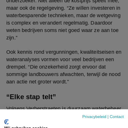
onderzoeker. Niet alleen de kostprijs speelt mee, 
maar ook de regelgeving. “Ze willen investeren in 
waterbesparende technieken, maar de wetgeving 
is complex en verandert regelmatig. Daardoor 
weten bedrijven soms niet goed waar ze aan toe 
zijn.”  
Ook kennis rond vergunningen, kwaliteitseisen en 
wateranalyses vormen voor veel bedrijven een 
drempel. “Die onzekerheid zorgt ervoor dat 
sommige landbouwers afwachten, terwijl de nood 
aan actie net groter wordt.” 
“Elke stap telt”
Volgens Verherstraeten is duurzaam waterbeheer 
geen verre toekomstmuziek meer, maar een 
Privacybeleid
|
Contact
noodzaak. “Bedrijven die vandaag al problemen 
Wij gebruiken cookies