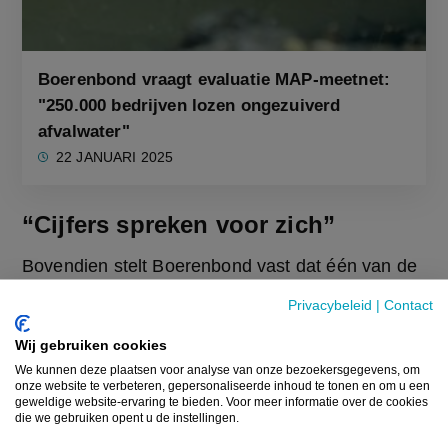
Boerenbond vraagt evaluatie MAP-meetnet:
"250.000 bedrijven lozen ongezuiverd
afvalwater"
22 JANUARI 2025
“Cijfers spreken voor zich”
Bovendien stelt Boerenbond vast dat één van de 
cruciale afspraken uit het akkoord van 2023, 
Privacybeleid
|
Contact
namelijk een grondige evaluatie van het MAP-
meetnet waarop de impact van landbouw wordt 
Wij gebruiken cookies
beoordeeld, tot op vandaag nog niet is opgestart. 
We kunnen deze plaatsen voor analyse van onze bezoekersgegevens, om
onze website te verbeteren, gepersonaliseerde inhoud te tonen en om u een
“Het is onaanvaardbaar zware conclusies te 
geweldige website-ervaring te bieden. Voor meer informatie over de cookies
die we gebruiken opent u de instellingen.
trekken en extra druk te legen op landbouwers, 