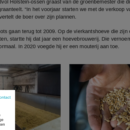
vol Holstein-ossen graast van de groenbemester die dit
raanteelt. “In het voorjaar starten we met de verkoop va
vertelt de boer over zijn plannen.
oots gaan terug tot 2009. Op de vierkantshoeve die zijn 
n, startte hij dat jaar een hoevebrouwerij. Die vernoem
rmaal. In 2020 voegde hij er een mouterij aan toe.
ontact
e
ige
iken