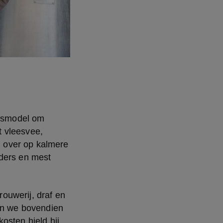
essmodel om 
 vleesvee, 
 over op kalmere 
ders en mest 
uwerij, draf en 
n we bovendien 
sten hield hij 