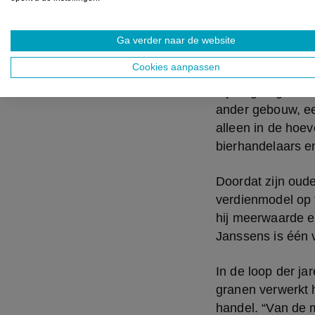
Ga verder naar de website
Een van de 
Cookies aanpassen
Zijn eigen grane
ander gebouw, een
alleen in de hoev
bierhandelaars e
Doordat zijn oude
verdienmodel op 
hij meerwaarde en
Janssens is één 
In de loop der ja
granen verwerkt h
handel. “Van de m