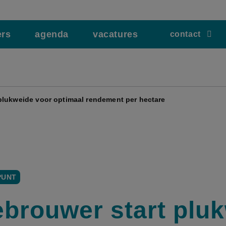
ers
agenda
vacatures
contact
plukweide voor optimaal rendement per hectare
PUNT
brouwer start plu