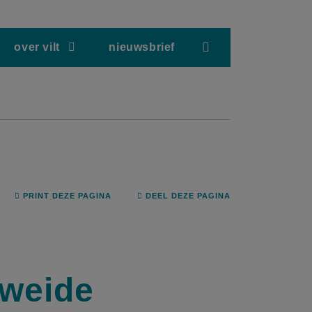
screenreader.hea
over vilt
nieuwsbrief
PRINT DEZE PAGINA
DEEL DEZE PAGINA
kweide