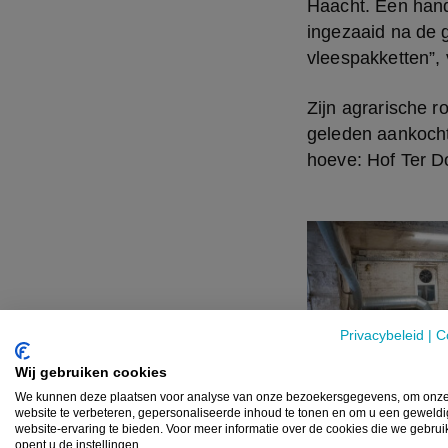
Haacht. Een hand
ingezaaid na de g
vleespakketten”, 
Zijn agrarische r
geleden aankochte
hoeve: Hof Ter Do
Privacybeleid
|
C
Wij gebruiken cookies
We kunnen deze plaatsen voor analyse van onze bezoekersgegevens, om onz
website te verbeteren, gepersonaliseerde inhoud te tonen en om u een geweld
website-ervaring te bieden. Voor meer informatie over de cookies die we gebru
opent u de instellingen.