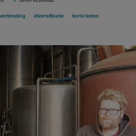
25
Jerom Rozendaal
verbreding
diversificatie
korte keten