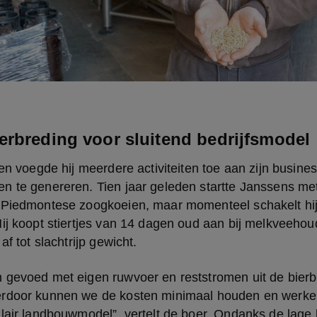
erbreding voor sluitend bedrijfsmodel
ren voegde hij meerdere activiteiten toe aan zijn busin
n te genereren. Tien jaar geleden startte Janssens met
 Piedmontese zoogkoeien, maar momenteel schakelt hij
ij koopt stiertjes van 14 dagen oud aan bij melkveehou
af tot slachtrijp gewicht.
gevoed met eigen ruwvoer en reststromen uit de bierbro
erdoor kunnen we de kosten minimaal houden en werke
lair landbouwmodel”, vertelt de boer. Ondanks de lage ko