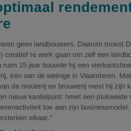
optimaal rendement
re
waren geen landbouwers. Daarom moest D
) creatief te werk gaan om zelf een landb
 ruim 15 jaar bouwde hij een vierkantshoev
ij, één van de weinige in Vlaanderen. Me
an de mouterij en brouwerij mest hij zijn k
een nieuw kantelpunt: hmet een plukweide 
venactiviteit toe aan zijn businessmodel. 
ersterken elkaar.”