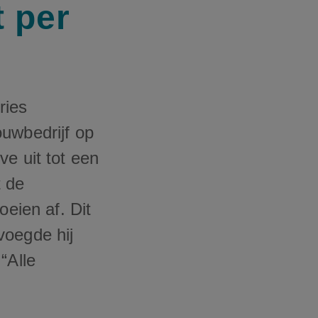
 per
ries
ouwbedrijf op
e uit tot een
t de
oeien af. Dit
voegde hij
“Alle