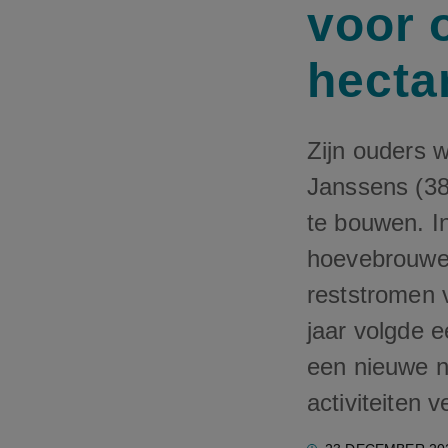
voor 
hecta
Zijn ouders 
Janssens (38
te bouwen. In
hoevebrouwer
reststromen v
jaar volgde 
een nieuwe ne
activiteiten v