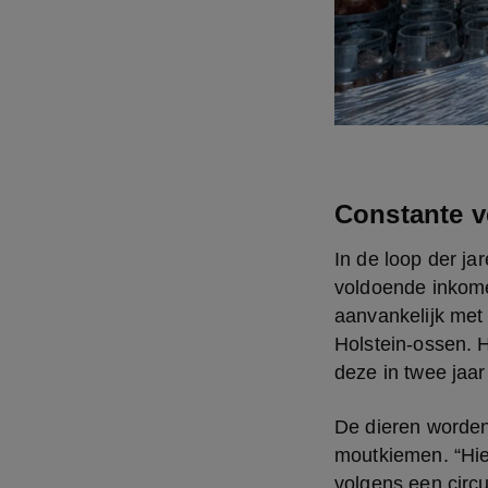
Constante v
In de loop der ja
voldoende inkome
aanvankelijk met
Holstein-ossen. H
deze in twee jaar 
De dieren worden 
moutkiemen. “Hi
volgens een circu