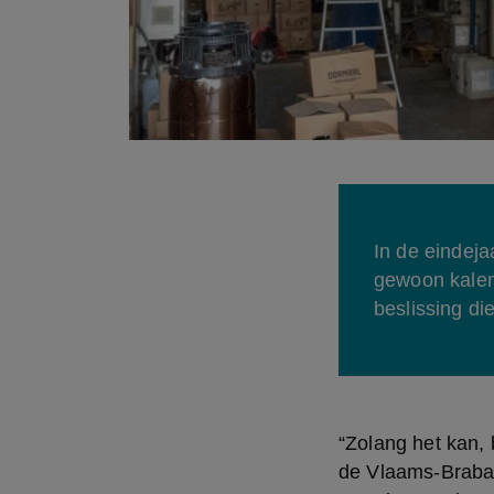
In de eindeja
gewoon kalend
beslissing di
“Zolang het kan, 
de Vlaams-Braband