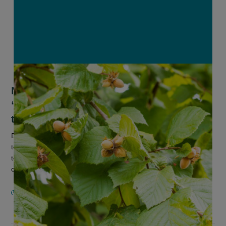
Nieuw hazelnootperceel bij Inagro:
“Moet kennis over deze opkomende
teelt versterken”
De interesse in hazelnoten groeit sterk, maar een tekort aan
teeltkennis en praktijkervaring staat een doorbraak van de
teelt in Vlaanderen voorlopig nog in de weg. Dat stelt
onderzoeks- en...
1 JUNI 2026