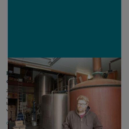
Hoevebrouwer start plukweide voor
optimaal rendement per hectare
Zijn ouders waren geen landbouwers. Daarom moest Dries
Janssens (38) creatief te werk gaan om zelf een
landbouwbedrijf op te bouwen. In ruim 15 jaar bouwde hij een
vierkantshoeve uit tot een...
23 DECEMBER 2025