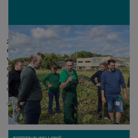
283 beleidsmensen ontdekken
maatschappelijke meerwaarde van
verbrede landbouw
Met het oogsten van groenten, het plukken van druiven en
fruit en een gps-speurtocht over land- en tuinbouw leefden
283 werknemers van de Vlaams Agentschap Innoveren en
Ondernemen (VLAIO) zi...
16 SEPTEMBER 2025
BOEREN IN WALLONIË