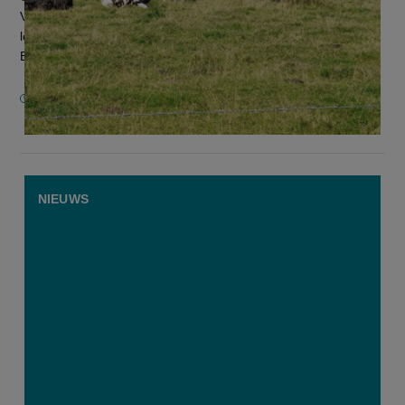
Vlaamse landbouwers in Wallonië succesverhalen waren,
loopt het voor de Kempense vleesveehouders Stef
Bastiaansen en Greet Rijvers...
11 AUGUSTUS 2025
NIEUWS