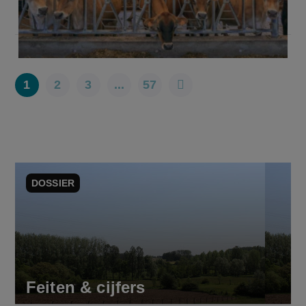
1
2
3
...
57
DOSSIER
Feiten & cijfers