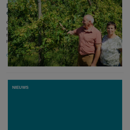
professionele beslissingen uit onze
carrière"
Op de avond van de Pukkelpopstorm in 2011 zagen Luc
Exelmans en Agnes Jacobs in minder dan een uur tijd hun
fruitoogst op vijftien hectare vernield. Wat toen aanvoelde als
het einde van hun...
4 AUGUSTUS 2026
NIEUWS