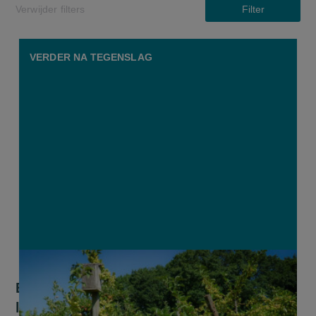
Verwijder filters
Filter
VERDER NA TEGENSLAG
Een tegenslag als keerpunt: "De storm
leidde tot één van de beste