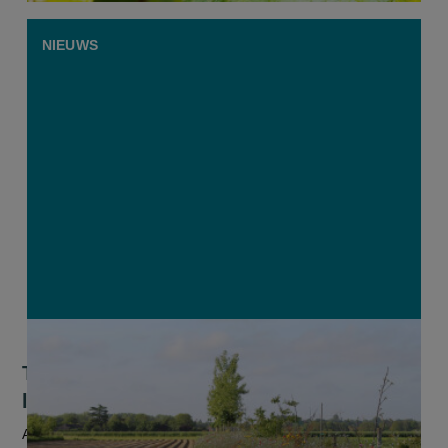
NIEUWS
Tussen akker en bos groeit een nieuw
landbouwmodel in Vlaams-Brabant
Al ruim vijf jaar lang wordt in Herent op een demoperceel van