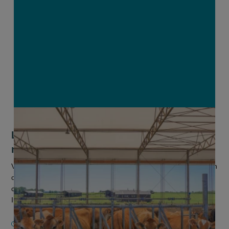
Land- en tuinbouwers investeren als
nooit tevoren in verbreding en educatie
Vlaamse land- en tuinbouwers investeerden in 2024 meer dan
ooit in verbreding en educatie. In vergelijking met de
coronapiek in 2021 kreeg het Vlaams Landbouw- en
Investeringsfonds (VLIF) 68...
21 MEI 2025