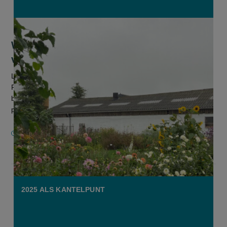
Wim en Liesbeth ruilden hun vleesvee
voor kippen en een zelfpluktuin
Landbouwkoppel Wim Kerkhove en Liesbeth Hanssens uit
Ruddervoorde ruilde enkele jaren hun vleesvee voor
biologische legkippen en een bloeiende zelfpluktuin. “Het
pluimvee bleek een goede keu...
13 JANUARI 2026
2025 ALS KANTELPUNT