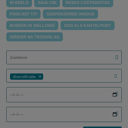
IN BEELD
ANALYSE
REEKS COÖPERATIES
PODCAST TIP
GESPONSORDE INHOUD
BOEREN IN WALLONIË
2025 ALS KANTELPUNT
VERDER NA TEGENSLAG
screenreader.filter search label
diversificatie
screenreader.filter from date label
screenreader.filter to date label