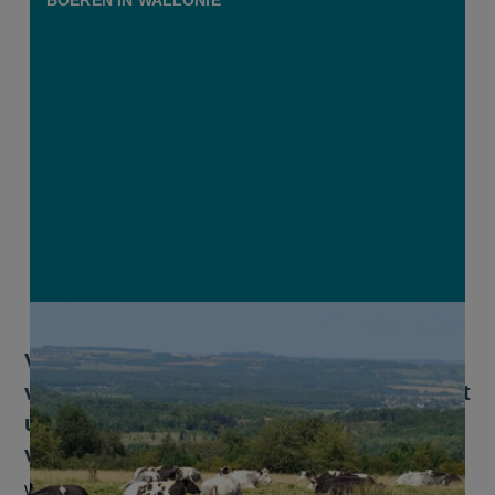
Vergiftigde waterput en hardnekkige
vergunningenstrijd: Waalse droom loopt
uit op nachtmerrie voor Vlaamse
vleesveehouders
Waar de vorige afleveringen in de zomerserie van VILT over