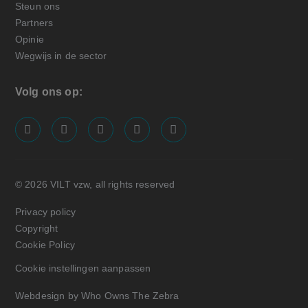
Steun ons
Partners
Opinie
Wegwijs in de sector
Volg ons op:
screenreader.visit us on our facebook page: https://
screenreader.visit us on our linkedin page: ht
screenreader.visit us on our instagram
screenreader.visit us on our x pa
screenreader.visit us on o
© 2026 VILT vzw, all rights reserved
Privacy policy
Copyright
Cookie Policy
Cookie instellingen aanpassen
Webdesign by Who Owns The Zebra