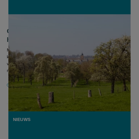
Geen UNESCO-erkenning voor
hoogstamboomgaarden
Moeten hoogstamboomgaarden een UNESCO-erkenning
krijgen? Vlaams Parlementslid Lydia Peeters (Open Vld) vindt
van wel. Ze diende een resolutie in bij de Vlaamse regering
met een actieplan om...
2 JULI 2025
NIEUWS