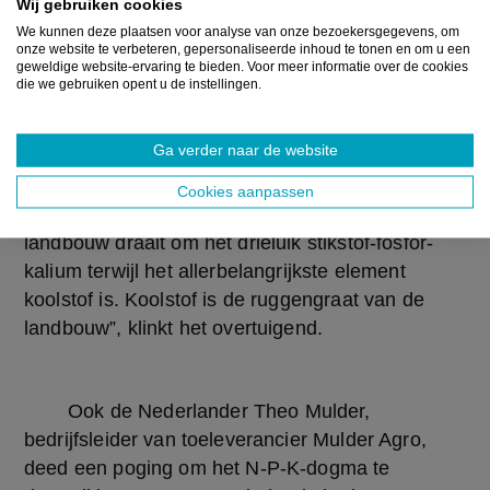
Wij gebruiken cookies
“Omdat er ongeveer 330 miljoen micro-
We kunnen deze plaatsen voor analyse van onze bezoekersgegevens, om
organismen leven in het maagdarmkanaal van 
onze website te verbeteren, gepersonaliseerde inhoud te tonen en om u een
geweldige website-ervaring te bieden. Voor meer informatie over de cookies
een koe zodat je met kwalitatief goede mest van 
die we gebruiken opent u de instellingen.
een gezonde koe de bodemvruchtbaarheid kan 
opkrikken. Naast het stalmest van zo’n gezonde 
Ga verder naar de website
koe is ook compost een uitgelezen manier om in 
de bodem een evenwicht te bereiken tussen 
Cookies aanpassen
koolstof en stikstof. “Nog steeds denken we dat 
landbouw draait om het drieluik stikstof-fosfor-
kalium terwijl het allerbelangrijkste element 
koolstof is. Koolstof is de ruggengraat van de 
landbouw”, klinkt het overtuigend.
	Ook de Nederlander Theo Mulder, 
bedrijfsleider van toeleverancier Mulder Agro, 
deed een poging om het N-P-K-dogma te 