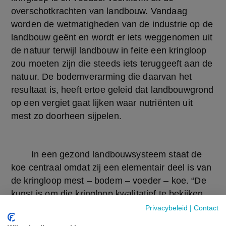
overschotkrachten van landbouw. Vandaag 
worden de wetmatigheden van de industrie op de 
landbouw geënt en wordt er iets weggenomen uit 
de natuur terwijl landbouw in feite een kringloop 
zou moeten zijn die steeds iets teruggeeft aan de 
natuur. De bodemverarming die daarvan het 
resultaat is, heeft ertoe geleid dat landbouwgrond 
op een vergiet gaat lijken waar nutriënten uit 
mest zo doorheen sijpelen.
	In een gezond landbouwsysteem staat de 
koe centraal omdat zij een elementair deel is van 
de kringloop mest – bodem – voeder – koe. “De 
kunst is om die kringloop kwalitatief te bekijken 
want de gangbare landbouw kent die kringloop 
Privacybeleid
|
Contact
ook”, aldus d’ Hulster. Waarom kwalitatief? 