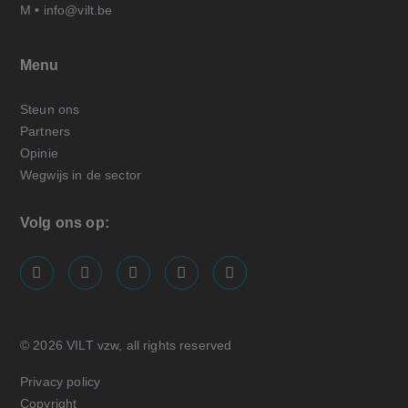
M •
info@vilt.be
Menu
Steun ons
Partners
Opinie
Wegwijs in de sector
Volg ons op:
screenreader.visit us on our facebook page: https://
screenreader.visit us on our linkedin page: ht
screenreader.visit us on our instagram
screenreader.visit us on our x pa
screenreader.visit us on o
© 2026 VILT vzw, all rights reserved
Privacy policy
Copyright