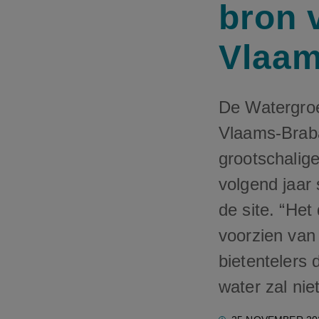
bron 
Vlaam
De Watergroep
Vlaams-Braba
grootschalige
volgend jaar 
de site. “He
voorzien van 
bietentelers 
water zal ni