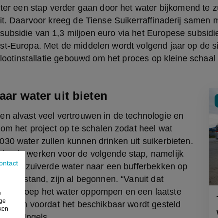
hter een stap verder gaan door het water bijkomend te zu
it. Daarvoor kreeg de Tiense Suikerraffinaderij samen m
ubsidie van 1,3 miljoen euro via het Europese subsid
st-Europa. Met de middelen wordt volgend jaar op de si
pilootinstallatie gebouwd om het proces op kleine schaal 
jaar water uit bieten
n alvast veel vertrouwen in de technologie en 
 om het project op te schalen zodat heel wat 
30 water zullen kunnen drinken uit suikerbieten. 
dende werken voor de volgende stap, namelijk 
ontact
 het gezuiverde water naar een bufferbekken op 
ter afstand, zijn al begonnen. “Vanuit dat 
tergroep het water oppompen en een laatste 
e
ige
tvoeren voordat het beschikbaar wordt gesteld 
iken
 aldus Ingels.