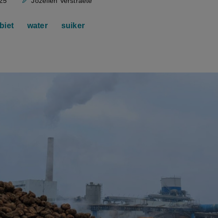
25
Jozefien Verstraete
biet
water
suiker