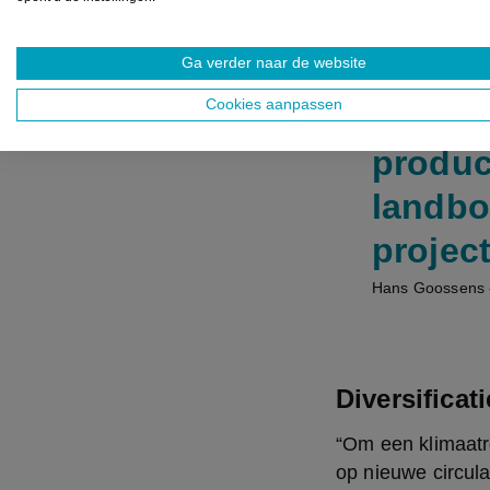
Ga verder naar de website
Cookies aanpassen
Geen e
produc
landbo
project
Hans Goossens -
Diversificat
“Om een klimaatro
op nieuwe circul