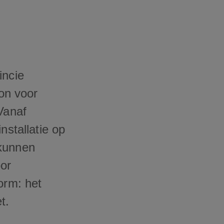
incie
on voor
Vanaf
nstallatie op
 kunnen
oor
orm: het
t.