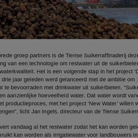
ede groep partners is de Tiense Suikerraffinaderij dez
ng van een technologie om restwater uit de suikerbiete
waterkwaliteit. Het is een volgende stap in het project ‘
t drie jaar geleden werd gelanceerd met de ambitie om 
 te bevoorraden met drinkwater uit suikerbieten. “Suik
 een aanzienlijke hoeveelheid water. Dat water wordt v
het productieproces, met het project ‘New Water’ willen 
engen”, licht Jan Ingels, directeur van de Tiense Suikerr
vert vandaag al het restwater zodat het kan worden gelo
ruikt kan worden als irrigatiewater voor landbouwers in 