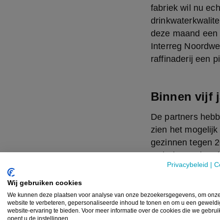
fabriek wil nu ec
drinkwaterkwalite
deze maand een s
Interreg Noordwe
raffinaderij een 
Binnen vijf 
De partners hebbe
zien het mogelijk
gezinnen tegen 20
Ook de voorberei
Privacybeleid
|
C
het transport van
anderhalve kilome
Wij gebruiken cookies
bekken kan De Wa
We kunnen deze plaatsen voor analyse van onze bezoekersgegevens, om onz
website te verbeteren, gepersonaliseerde inhoud te tonen en om u een geweld
zuiveringsstap ui
website-ervaring te bieden. Voor meer informatie over de cookies die we gebru
aan het publiek”,
opent u de instellingen.