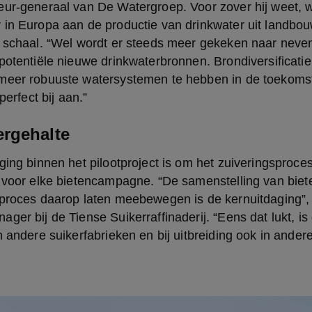
eur-generaal van De Watergroep. Voor zover hij weet, w
 in Europa aan de productie van drinkwater uit landbou
e schaal. “Wel wordt er steeds meer gekeken naar neven
potentiële nieuwe drinkwaterbronnen. Brondiversificatie 
meer robuuste watersystemen te hebben in de toekomst.
perfect bij aan.”
rgehalte
ging binnen het pilootproject is om het zuiveringsproce
 voor elke bietencampagne. “De samenstelling van bieten
sproces daarop laten meebewegen is de kernuitdaging”, 
ger bij de Tiense Suikerraffinaderij. “Eens dat lukt, is 
n andere suikerfabrieken en bij uitbreiding ook in ander