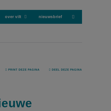
screenreader.hea
over vilt
nieuwsbrief
PRINT DEZE PAGINA
DEEL DEZE PAGINA
nieuwe