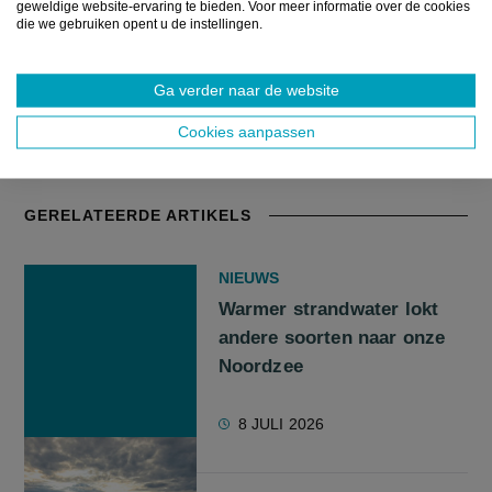
geweldige website-ervaring te bieden. Voor meer informatie over de cookies
Lees meer
die we gebruiken opent u de instellingen.
Ga verder naar de website
Cookies aanpassen
Bron:
Eigen berichtgeving / VLAM
GERELATEERDE ARTIKELS
NIEUWS
Warmer strandwater lokt
andere soorten naar onze
Noordzee
8 JULI 2026