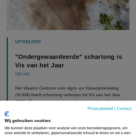
UITGELICHT
"Ondergewaardeerde" schartong is
Vis van het Jaar
NIEUWS
Het Vlaams Centrum voor Agro- en Visserijmarketing
(VLAM) heeft schartong verkozen tot Vis van het Jaar
2023. “Deze vissoort is nog ondergewaardeerd in ons
land. Omdat de Belg...
Privacybeleid
|
Contact
Wij gebruiken cookies
22 JUNI 2023
We kunnen deze plaatsen voor analyse van onze bezoekersgegevens, om
onze website te verbeteren, gepersonaliseerde inhoud te tonen en om u een