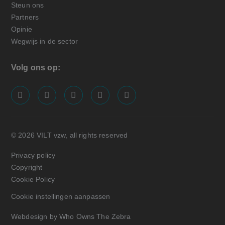
Steun ons
Partners
Opinie
Wegwijs in de sector
Volg ons op:
screenreader.visit us on our facebook page: https://
screenreader.visit us on our linkedin page: ht
screenreader.visit us on our instagram
screenreader.visit us on our x pa
screenreader.visit us on o
© 2026 VILT vzw, all rights reserved
Privacy policy
Copyright
Cookie Policy
Cookie instellingen aanpassen
Webdesign by Who Owns The Zebra