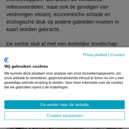
milieuvoordelen, maar ook de gevolgen van 
verdrongen visserij, economische schade en 
ecologische druk op andere gebieden moeten in 
kaart worden gebracht.
De sector sluit af met een duidelijke boodschap: 
“sluit vissers niet uit, maar betrek hen actief bij 
Privacybeleid
|
Contact
mariene bescherming. Alleen dan kunnen 
natuurbehoud en voedselproductie hand in hand 
Wij gebruiken cookies
gaan.”
We kunnen deze plaatsen voor analyse van onze bezoekersgegevens, om
onze website te verbeteren, gepersonaliseerde inhoud te tonen en om u een
geweldige website-ervaring te bieden. Voor meer informatie over de cookies
die we gebruiken opent u de instellingen.
“Zonder onze kennis en betrokkenheid worden er 
fouten gemaakt”, besluiten ze. “Echte 
bescherming begint met samenwerking.”
Ga verder naar de website
Cookies aanpassen