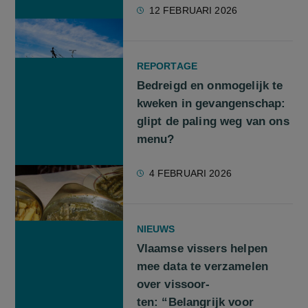
12 FEBRUARI 2026
REPORTAGE
Bedreigd en onmogelijk te
kweken in gevangenschap:
glipt de paling weg van ons
menu?
4 FEBRUARI 2026
NIEUWS
Vlaamse vis­sers hel­pen
mee data te ver­za­me­len
over vis­soor­
ten: “Belangrijk voor