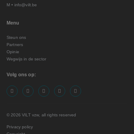
M •
info@vilt.be
Menu
Steun ons
Partners
Opinie
Wegwijs in de sector
Volg ons op:
screenreader.visit us on our facebook page: https://
screenreader.visit us on our linkedin page: ht
screenreader.visit us on our instagram
screenreader.visit us on our x pa
screenreader.visit us on o
© 2026 VILT vzw, all rights reserved
Privacy policy