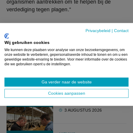
organismen aantrekken om te helpen bij de 
verdediging tegen plagen.”
Bron:
Eigen verslaggeving
Privacybeleid
|
Contact
Wij gebruiken cookies
GERELATEERDE ARTIKELS
We kunnen deze plaatsen voor analyse van onze bezoekersgegevens, om
onze website te verbeteren, gepersonaliseerde inhoud te tonen en om u een
geweldige website-ervaring te bieden. Voor meer informatie over de cookies
NIEUWS
die we gebruiken opent u de instellingen.
2,4 miljoen euro voor 23
landbouwprojecten die
Ga verder naar de website
landbouwsector vooruit
Cookies aanpassen
moet helpen
3 AUGUSTUS 2026