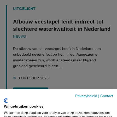
UITGELICHT
Afbouw veestapel leidt indirect tot
slechtere waterkwaliteit in Nederland
NIEUWS
De afbouw van de veestapel heeft in Nederland een
onbedoeld neveneffect op het milieu. Aangezien er
minder koeien zijn, wordt er steeds meer blijvend
grasland gescheurd in een...
3 OKTOBER 2025
Lees meer
Privacybeleid
|
Contact
Wij gebruiken cookies
We kunnen deze plaatsen voor analyse van onze bezoekersgegevens, om
onze website te verbeteren, gepersonaliseerde inhoud te tonen en om u een