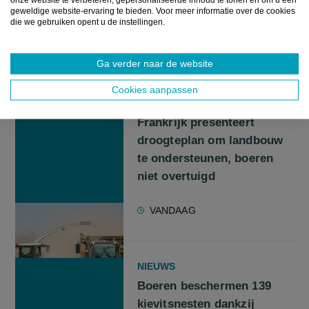
geweldige website-ervaring te bieden. Voor meer informatie over de cookies
Beeld:
Provincie West-Vlaanderen
die we gebruiken opent u de instellingen.
GERELATEERDE ARTIKELS
Ga verder naar de website
Cookies aanpassen
NIEUWS
Frankrijk presenteert
droogteplan om landbouw
te ondersteunen, boeren
niet overtuigd
VANDAAG
NIEUWS
Boeren beschermen 139
kievitsnesten dankzij