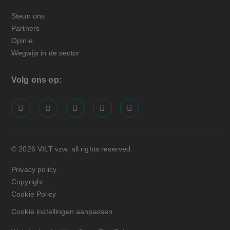
Steun ons
Partners
Opinie
Wegwijs in de sector
Volg ons op:
screenreader.visit us on our facebook page: https://
screenreader.visit us on our linkedin page: ht
screenreader.visit us on our instagram
screenreader.visit us on our x pa
screenreader.visit us on o
© 2026 VILT vzw, all rights reserved
Privacy policy
Copyright
Cookie Policy
Cookie instellingen aanpassen