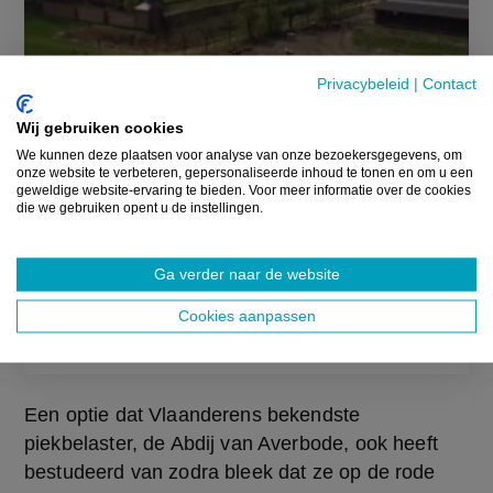
Privacybeleid
|
Contact
Wij gebruiken cookies
We kunnen deze plaatsen voor analyse van onze bezoekersgegevens, om
onze website te verbeteren, gepersonaliseerde inhoud te tonen en om u een
geweldige website-ervaring te bieden. Voor meer informatie over de cookies
die we gebruiken opent u de instellingen.
Ga verder naar de website
Abdij van Averbode bezint zich over
rundveetoekomst
Cookies aanpassen
4 APRIL 2023
Een optie dat Vlaanderens bekendste 
piekbelaster, de Abdij van Averbode, ook heeft 
bestudeerd van zodra bleek dat ze op de rode 