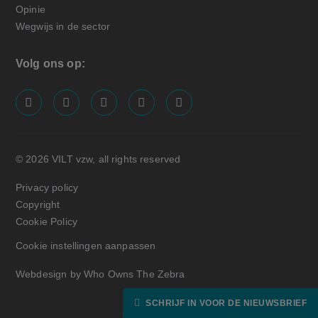
Opinie
Wegwijs in de sector
Volg ons op:
screenreader.visit us on our facebook page: https://
screenreader.visit us on our linkedin page: ht
screenreader.visit us on our instagram
screenreader.visit us on our x pa
screenreader.visit us on o
© 2026 VILT vzw, all rights reserved
Privacy policy
Copyright
Cookie Policy
Cookie instellingen aanpassen
Webdesign by Who Owns The Zebra
SCHRIJF IN VOOR DE NIEUWSBRIEF