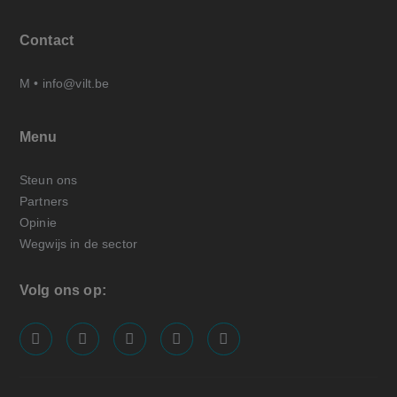
Contact
M •
info@vilt.be
Menu
Steun ons
Partners
Opinie
Wegwijs in de sector
Volg ons op:
screenreader.visit us on our facebook page: https://
screenreader.visit us on our linkedin page: ht
screenreader.visit us on our instagram
screenreader.visit us on our x pa
screenreader.visit us on o