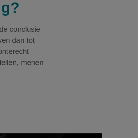
ng?
de conclusie
ven dan tot
onterecht
dellen, menen