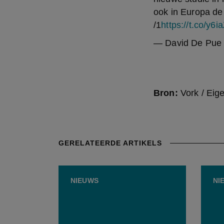
ook in Europa de
/1
https://t.co/y6
— David De Pue
Bron:
Vork / Eig
GERELATEERDE ARTIKELS
NIEUWS
NI