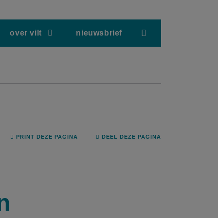
screenreader.hea
over vilt
nieuwsbrief
PRINT DEZE PAGINA
DEEL DEZE PAGINA
n