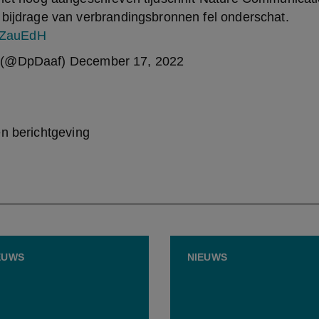
 bijdrage van verbrandingsbronnen fel onderschat.
iaZauEdH
 (@DpDaaf)
December 17, 2022
en berichtgeving
EUWS
NIEUWS