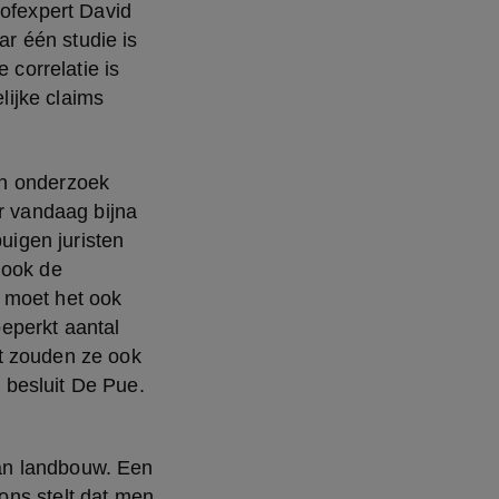
ofexpert David 
 één studie is 
correlatie is 
ijke claims 
n onderzoek 
 vandaag bijna 
igen juristen 
ook de 
 moet het ook 
perkt aantal 
t zouden ze ook 
 besluit De Pue.
an landbouw. Een
ons stelt dat men