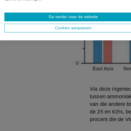
Ga verder naar de website
Cookies aanpassen
Via deze ingenie
tussen ammoniak 
van die andere b
de 25 en 63%, bes
procent die de V