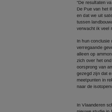
“De resultaten va
De Pue van het I
en dat we uit sate
tussen landbouwa
verwacht ik veel 
In hun conclusie
verregaande gevo
alleen op ammoni
zich over het ond
oorsprong van am
gezegd zijn dat e
meetpunten in re
naar de isotopen
In Vlaanderen sc
nieuwe studie in