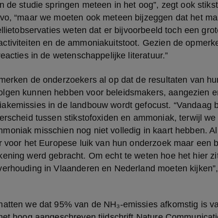
n de studie springen meteen in het oog”, zegt ook stikst
lvo, “maar we moeten ook meteen bijzeggen dat het maar
llietobservaties weten dat er bijvoorbeeld toch een grote 
ctiviteiten en de ammoniakuitstoot. Gezien de opmerkel
reacties in de wetenschappelijke literatuur.”
 merken de onderzoekers al op dat de resultaten van hu
lgen kunnen hebben voor beleidsmakers, aangezien er
akemissies in de landbouw wordt gefocust. “Vandaag bu
erscheid tussen stikstofoxiden en ammoniak, terwijl we 
moniak misschien nog niet volledig in kaart hebben. Al
r voor het Europese luik van hun onderzoek maar een be
kening werd gebracht. Om echt te weten hoe het hier zi
verhouding in Vlaanderen en Nederland moeten kijken”,
hatten we dat 95% van de NH₃-emissies afkomstig is v
 het hoog aangeschreven tijdschrift Nature Communicati