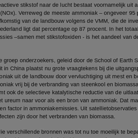
eactieve stikstof naar de lucht bestaat voornamelijk uit
n (NOx). Verreweg de meeste ammoniak – ongeveer 95 pr
afkomstig van de landbouw volgens de VMM, die de inve
ederland ligt dat percentage op 87 procent. In het totaal
sies –samen met stikstofoxiden - is het aandeel van d
e groep onderzoekers, geleid door de School of Earth S
eit in China plaatst nu grote vraagtekens bij die uitgang
niak uit de landbouw door vervluchtiging uit mest en b
iak vrij bij de verbranding van steenkool en biomassa 
t ook de selectieve katalytische reductie van de uitlaa
t ureum naar voor als een bron van ammoniak. Dat maa
n factor in ammoniakemissies. Uit satellietobservaties b
ffecten zijn door het verbranden van biomassa.
ie verschillende bronnen was tot nu toe moeilijk te bepa