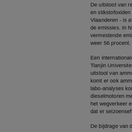
De uitstoot van r
en stikstofoxide
Vlaanderen - is 
de emissies. In N
vermestende emis
weer 56 procent.
Een international
Tianjin Universit
uitstoot van ammo
komt er ook ammon
labo-analyses kom
dieselmotoren me
het wegverkeer ee
dat er seizoense
De bijdrage van d