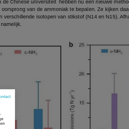
 de Chinese universiteit  hebben nu een nieuwe method
 oorsprong van de ammoniak te bepalen. Ze kijken daar
 verschillende isotopen van stikstof (N14 en N15). Afha
 namelijk.
ontact
e
ige
iken