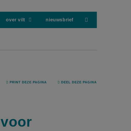
screenreader.hea
over vilt
nieuwsbrief
PRINT DEZE PAGINA
DEEL DEZE PAGINA
 voor