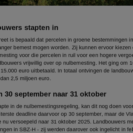
ouwers stapten in
creet is bepaald dat percelen in groene bestemmingen i
langer bemest mogen worden. Zij kunnen ervoor kiezen o
esting voor die percelen in ruil voor een hogere vergoe
dbouwers vrijwillig over op nulbemesting. Het ging om 1
15.000 euro uitbetaald. In totaal ontvingen de landbouw
dan 2,5 miljoen euro.
n 30 september naar 31 oktober
apte in de nulbemestingsregeling, kan dit nog doen voo
iterste deadline daarvoor op 30 september, maar de Vl
ne nu versoepeld naar 31 oktober 2025. Landbouwers met
en in SBZ-H - zij werden daarover ook ingelicht in febr