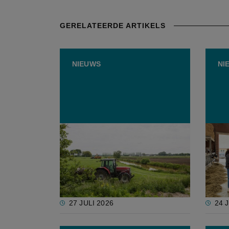
GERELATEERDE ARTIKELS
NIEUWS
NI
Europese evaluatie bevat
Inten
weinig lof voor Vlaamse
in Ka
nitraataanpak in 2020-2023
haalb
27 JULI 2026
24 