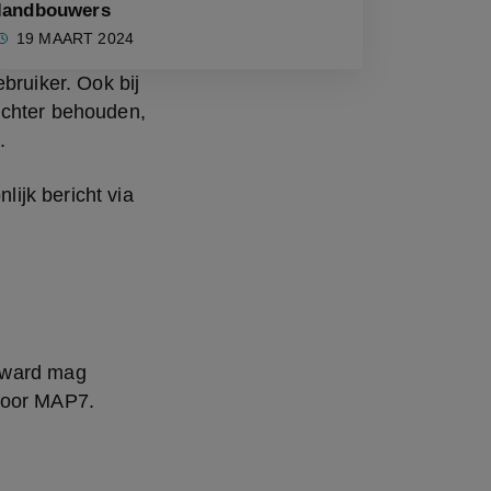
landbouwers
19 MAART 2024
uiker. Ook bij 
achter behouden, 
. 
jk bericht via 
rward mag 
 door MAP7.