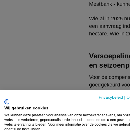
Mestbank - kunne
Wie al in 2025 nu
een aanvraag ind
hectare. Wie in 
Versoepelin
en seizoenp
Voor de compensa
goedgekeurd voor
seizoenpachtcont
Privacybeleid
|
C
in SBZ-H waar een
ontheffing genoem
Wij gebruiken cookies
compensatievergo
We kunnen deze plaatsen voor analyse van onze bezoekersgegevens, om onz
website te verbeteren, gepersonaliseerde inhoud te tonen en om u een geweld
verwantschap tot 
website-ervaring te bieden. Voor meer informatie over de cookies die we gebru
opent u de instellingen.