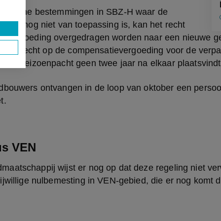
e groene bestemmingen in SBZ-H waar de 
ling nog niet van toepassing is, kan het recht 
evergoeding overgedragen worden naar een nieuwe gebr
jft het recht op de compensatievergoeding voor de verp
t de seizoenpacht geen twee jaar na elkaar plaatsvindt
bouwers ontvangen in de loop van oktober een persoonli
t.
us VEN
aatschappij wijst er nog op dat deze regeling niet ve
ijwillige nulbemesting in VEN-gebied, die er nog komt