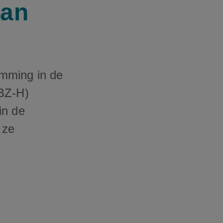
kan
mming in de
SBZ-H)
in de
 ze