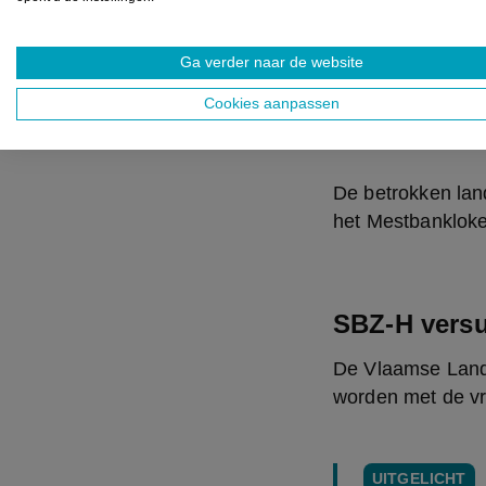
Op percelen in d
nulbemestingsrege
Ga verder naar de website
op de compensati
Cookies aanpassen
seizoenpacht bli
op voorwaarde da
De betrokken land
het Mestbankloke
SBZ-H vers
De Vlaamse Landm
worden met de vr
UITGELICHT