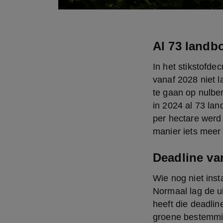
Al 73 landb
In het stikstofde
vanaf 2028 niet 
te gaan op nulbem
in 2024 al 73 lan
per hectare werd 
manier iets meer 
Deadline va
Wie nog niet inst
Normaal lag de u
heeft die deadli
groene bestemming