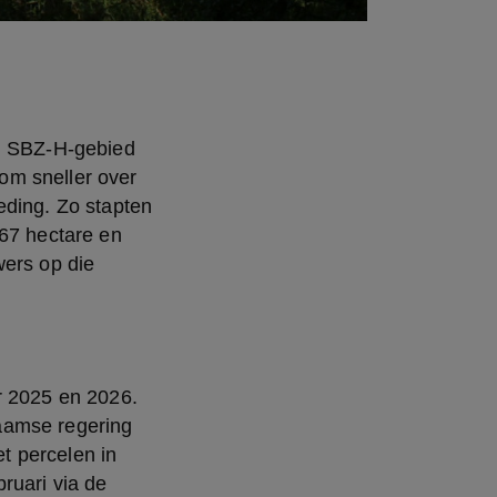
n SBZ-H-gebied 
m sneller over 
ding. Zo stapten 
67 hectare en 
ers op die 
r 2025 en 2026. 
aamse regering 
 percelen in 
uari via de 