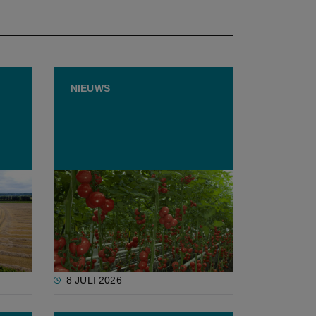
NIEUWS
ziet
Europees Parlement keurt
 te
tijdelijke steun voor hoge
ger
meststofprijzen goed
8 JULI 2026