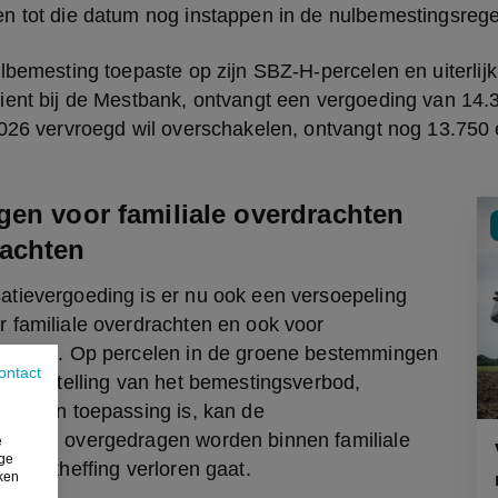
n tot die datum nog instappen in de nulbemestingsrege
lbemesting toepaste op zijn SBZ-H-percelen en uiterlijk
ient bij de Mestbank, ontvangt een vergoeding van 14.3
2026 vervroegd wil overschakelen, ontvangt nog 13.750 
gen voor familiale overdrachten
achten
tievergoeding is er nu ook een versoepeling 
 familiale overdrachten en ook voor 
racten. Op percelen in de groene bestemmingen 
ontact
 vrijstelling van het bemestingsverbod, 
d, van toepassing is, kan de 
eding overgedragen worden binnen familiale 
e
ige
de ontheffing verloren gaat.
iken