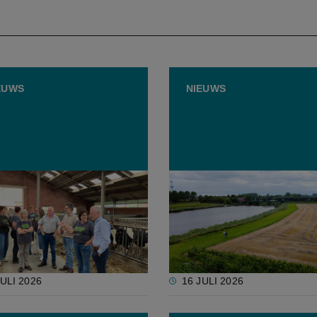
EUWS
NIEUWS
dant bezoekt landbouwers
Evaluatie Nitraatrichtlijn 
lmthout: “Nood aan
geen reden om mestnorm
are natuurdoelen”
verhogen, wel voor stren
maatwerk
JULI 2026
16 JULI 2026