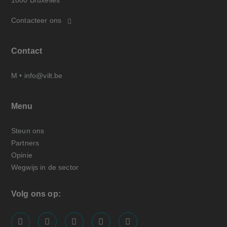
1000 Bruxelles
Contacteer ons
Contact
M •
info@vilt.be
Menu
Steun ons
Partners
Opinie
Wegwijs in de sector
Volg ons op:
screenreader.visit us on our facebook page: https://
screenreader.visit us on our linkedin page: ht
screenreader.visit us on our instagram
screenreader.visit us on our x pa
screenreader.visit us on o