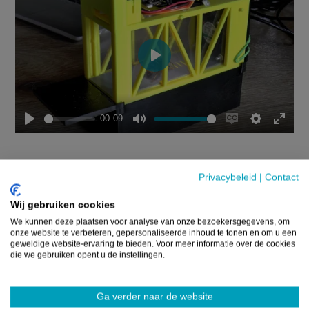
Play
00:09
Play
Mute
Enable
Settings
Enter
captions
fulls
Mogelijke meerwaarde voor imkerij
Privacybeleid
|
Contact
en landbouw
Wij gebruiken cookies
We kunnen deze plaatsen voor analyse van onze bezoekersgegevens, om
Hoewel het voorlopig om een eerste prototype 
onze website te verbeteren, gepersonaliseerde inhoud te tonen en om u een
geweldige website-ervaring te bieden. Voor meer informatie over de cookies
gaat, geloven de leerlingen dat de technologie 
die we gebruiken opent u de instellingen.
potentieel heeft voor toepassingen in de praktijk. 
Zeker in het vroege voorjaar kan gerichte 
Ga verder naar de website
bestrijding van koninginnen helpen om nieuwe 