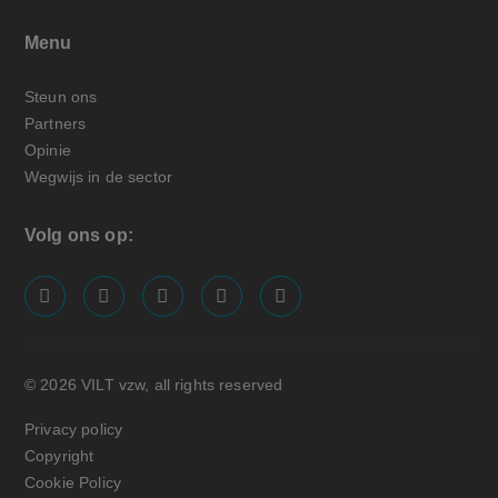
Menu
Steun ons
Partners
Opinie
Wegwijs in de sector
Volg ons op:
screenreader.visit us on our facebook page: https://
screenreader.visit us on our linkedin page: ht
screenreader.visit us on our instagram
screenreader.visit us on our x pa
screenreader.visit us on o
© 2026 VILT vzw, all rights reserved
Privacy policy
Copyright
Cookie Policy