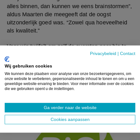
alles binnen, dan kunnen we eens brainstormen”, 
aldus Maarten die meegeeft dat de oogst 
uitzonderlijk goed was. “Zowel qua hoeveelheid 
als kwaliteit.”
Voor wie twijfelt om zelf de overstap naar bio te 
Privacybeleid
|
Contact
maken, heeft Maarten alvast een duidelijke 
boodschap: “Gewoon doen. Ik hield het jaren bij 
Wij gebruiken cookies
een bijberoep en vond telkens een reden om niet 
We kunnen deze plaatsen voor analyse van onze bezoekersgegevens, om
volledig te springen: een energiecrisis, een 
onze website te verbeteren, gepersonaliseerde inhoud te tonen en om u een
geweldige website-ervaring te bieden. Voor meer informatie over de cookies
pasgeboren kind… Maar ik ben blij dat we 
die we gebruiken opent u de instellingen.
doorgezet hebben. Bio is de toekomst; laat je niet 
afremmen in je plannen.”
Ga verder naar de website
Cookies aanpassen