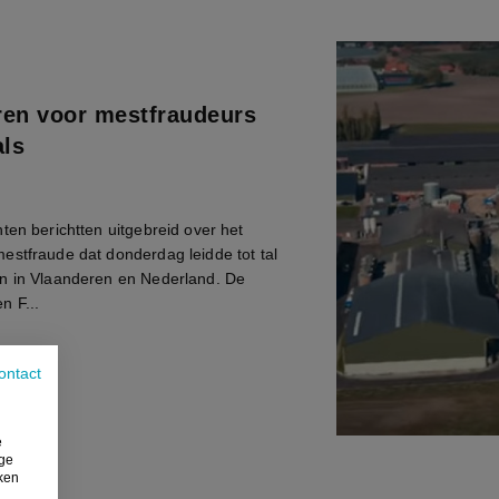
en voor mestfraudeurs
als
ten berichtten uitgebreid over het
estfraude dat donderdag leidde tot tal
n in Vlaanderen en Nederland. De
n F...
 2021
ontact
e
ige
iken