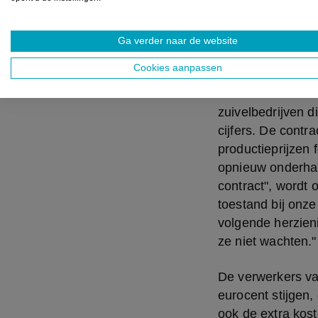
Ga verder naar de website
Exploderend
Cookies aanpassen
Renaat Debergh, 
stelt dat het fail
zuivelbedrijven d
cijfers. De contr
productieprijzen 
opnieuw onderhand
contract", wordt
toestand bij onze
volgende herzieni
ze niet wachten."
De verwerkers va
eurocent stijgen,
ook de extra kost