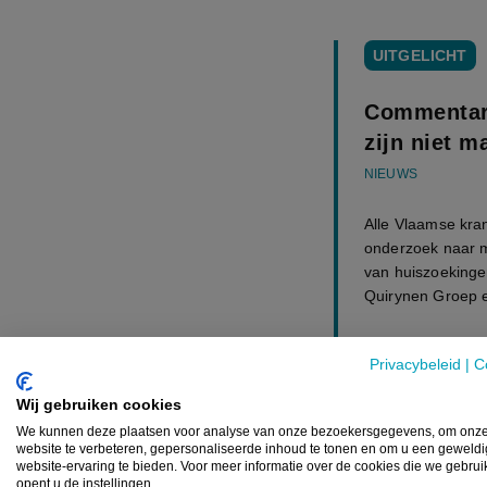
UITGELICHT
Commentar
zijn niet m
NIEUWS
Alle Vlaamse kran
onderzoek naar m
van huiszoekinge
Quirynen Groep e
12 FEBRUARI
Privacybeleid
|
C
Wij gebruiken cookies
Lees meer
We kunnen deze plaatsen voor analyse van onze bezoekersgegevens, om onz
website te verbeteren, gepersonaliseerde inhoud te tonen en om u een geweld
website-ervaring te bieden. Voor meer informatie over de cookies die we gebru
opent u de instellingen.