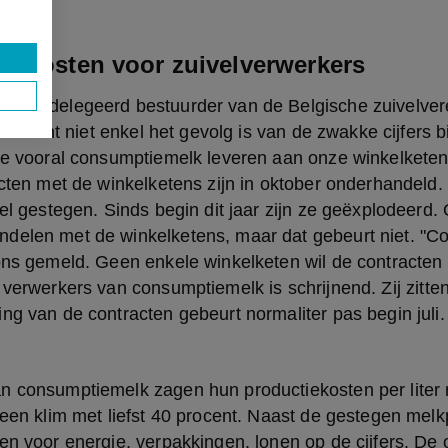
e kosten voor zuivelverwerkers
de gedelegeerd bestuurder van de Belgische zuivelver
lissement niet enkel het gevolg is van de zwakke cijfers bi
ie vooral consumptiemelk leveren aan onze winkelketens
acten met de winkelketens zijn in oktober onderhandeld. 
fel gestegen. Sinds begin dit jaar zijn ze geëxplodeerd. 
elen met de winkelketens, maar dat gebeurt niet. "Cont
 ons gemeld. Geen enkele winkelketen wil de contracten
 verwerkers van consumptiemelk is schrijnend. Zij zitten
ng van de contracten gebeurt normaliter pas begin juli.
n consumptiemelk zagen hun productiekosten per liter 
 een klim met liefst 40 procent. Naast de gestegen melk
en voor energie, verpakkingen, lonen op de cijfers. De