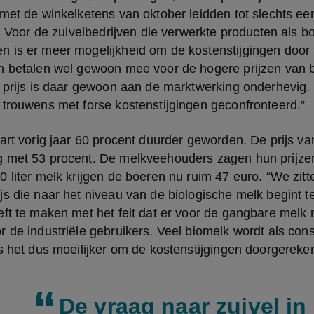
met de winkelketens van oktober leidden tot slechts een
. Voor de zuivelbedrijven die verwerkte producten als bot
 is er meer mogelijkheid om de kostenstijgingen door t
n betalen wel gewoon mee voor de hogere prijzen van b
 prijs is daar gewoon aan de marktwerking onderhevig. 
 trouwens met forse kostenstijgingen geconfronteerd.”
art vorig jaar 60 procent duurder geworden. De prijs van
 met 53 procent. De melkveehouders zagen hun prijzen
 liter melk krijgen de boeren nu ruim 47 euro. “We zitt
s die naar het niveau van de biologische melk begint te 
ft te maken met het feit dat er voor de gangbare melk 
 de industriële gebruikers. Veel biomelk wordt als con
s het dus moeilijker om de kostenstijgingen doorgereken
De vraag naar zuivel in