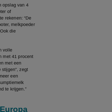
 opslag van 4 
er of 
e rekenen: “De 
oter, melkpoeder 
Ook die 
 volle 
 met 41 procent 
en met een 
stijgen”, zegt 
meer een 
sumptiemelk 
d te krijgen.”
 Europa