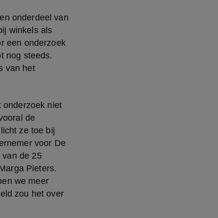
en onderdeel van 
j winkels als 
or een onderzoek 
t nog steeds. 
 van het 
 onderzoek niet 
ooral de 
ht ze toe bij 
vernemer voor De 
 van de 25 
Marga Pieters. 
pen we meer 
ld zou het over 