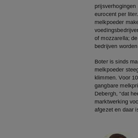
prijsverhogingen 
eurocent per liter
melkpoeder maken
voedingsbedrijve
of mozzarella; de
bedrijven worden
Boter is sinds ma
melkpoeder steeg
klimmen. Voor 100
gangbare melkprij
Debergh, “dat hee
marktwerking voor
afgezet en daar i