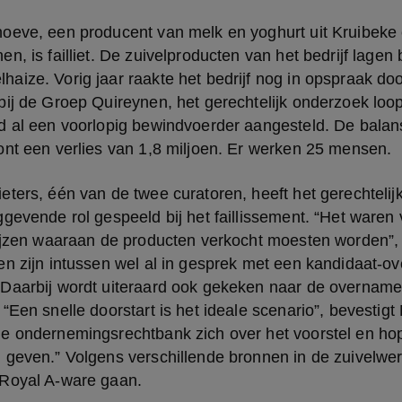
oeve, een producent van melk en yoghurt uit Kruibeke 
, is failliet. De zuivelproducten van het bedrijf lagen bi
aize. Vorig jaar raakte het bedrijf nog in opspraak do
ij de Groep Quireynen, het gerechtelijk onderzoek loop
d al een voorlopig bewindvoerder aangesteld. De balans
ont een verlies van 1,8 miljoen. Er werken 25 mensen.
ters, één van de twee curatoren, heeft het gerechtelijk
gevende rol gespeeld bij het faillissement. “Het waren v
ijzen waaraan de producten verkocht moesten worden”, lic
en zijn intussen wel al in gesprek met een kandidaat-o
Daarbij wordt uiteraard ook gekeken naar de overname
“Een snelle doorstart is het ideale scenario”, bevestigt 
e ondernemingsrechtbank zich over het voorstel en ho
geven.” Volgens verschillende bronnen in de zuivelwere
Royal A-ware gaan.