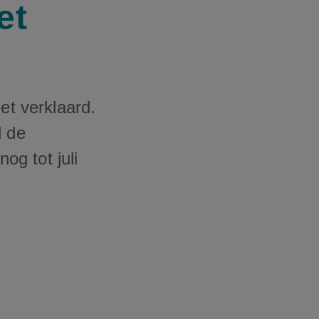
et
et verklaard.
l de
g tot juli