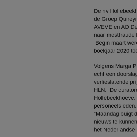
De nv Hollebeekh
de Groep Quireynen
AVEVE en AD Delh
naar mestfraude b
 Begin maart wer
boekjaar 2020 to
Volgens Marga Pie
echt een doorslag
verlieslatende pr
HLN.  De curator
Hollebeekhoeve. 
personeelsleden. 
“Maandag buigt d
nieuws te kunnen 
het Nederlandse 