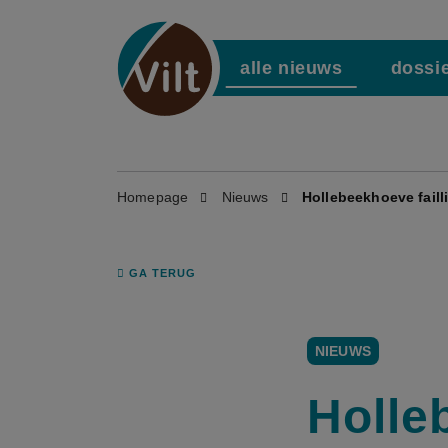
alle nieuws
dossi
Homepage
Nieuws
Hollebeekhoeve failli
GA TERUG
NIEUWS
Holleb