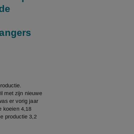
 de
vangers
oductie. 
l met zijn nieuwe 
s er vorig jaar 
 koeien 4,18 
e productie 3,2 