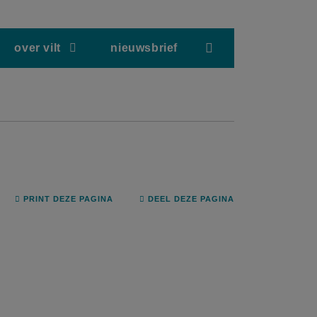
screenreader.hea
over vilt
nieuwsbrief
PRINT DEZE PAGINA
DEEL DEZE PAGINA