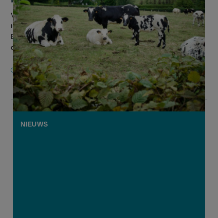
Veehouders die stikstof willen reduceren via beweiding en
tegelijk methaan willen verminderen met het voederadditief
Bovaer, botsen op een regelconflict. Beide maatregelen zijn in
de huidige...
4 MAART 2026
NIEUWS