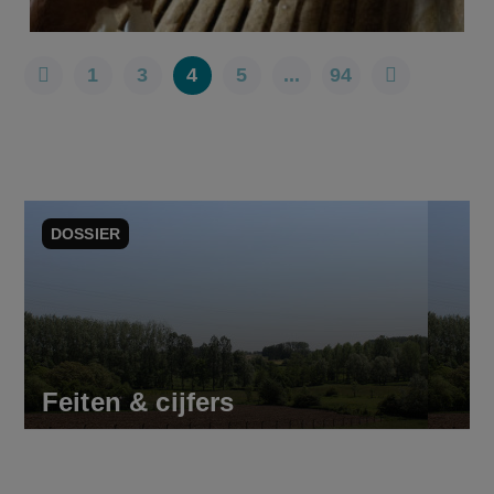
1
3
4
5
...
94
DOSSIER
Feiten & cijfers