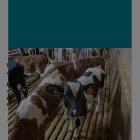
Boerenbond lanceert laatste oproep
voor PAS-innovatiesteun
Landbouworganisatie Boerenbond lanceert een nieuwe
oproep naar alle onderzoekers en bedrijven met een
praktische, betaalbare en duurzame innovatie om ammoniak
te reduceren op landbouwbedrijv...
25 FEBRUARI 2026