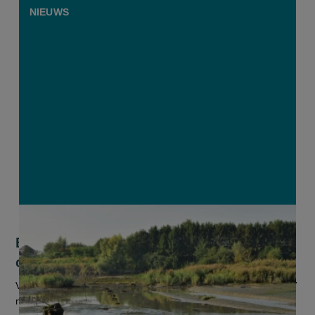
NIEUWS
Brouns brengt meer dan 7.000 hectare
onder actief natuurbeheer
Vlaams minister van Omgeving Jo Brouns (cd&v) voorziet 747
miljoen euro voor vijf jaar stikstofsanering en heeft sinds de