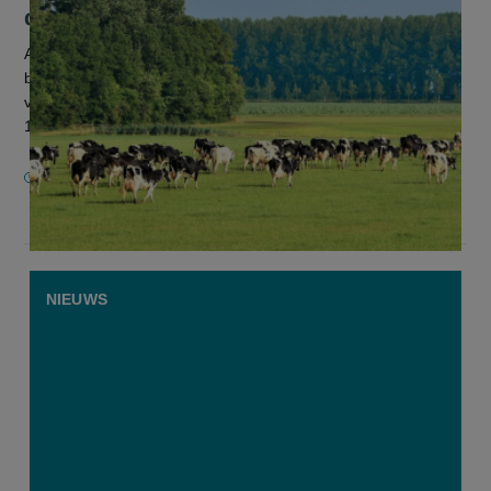
drastische maatregelen”
Als Vlaanderen naar een niveau van hoogwaardige
biodiversiteit in het landbouwlandschap wil evolueren, zal het
verder moeten gaan dan de huidige maatregelen. Dat stellen
11 onderzoekers van...
20 MAART 2026
NIEUWS