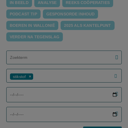
IN BEELD
ANALYSE
REEKS COÖPERATIES
PODCAST TIP
GESPONSORDE INHOUD
BOEREN IN WALLONIË
2025 ALS KANTELPUNT
VERDER NA TEGENSLAG
screenreader.filter search label
stikstof
screenreader.filter from date label
screenreader.filter to date label