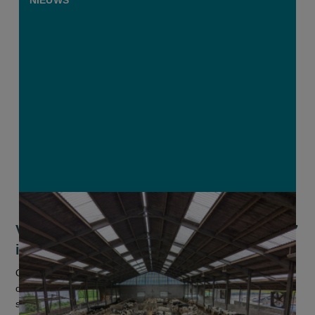
Vrees voor verlies stikstofsteun na 2027
is volgens Brouns niet nodig
Op het terrein leeft er bezorgdheid dat er na 2027 mogelijk
onvoldoende middelen zouden zijn om acties in de
stikstoftransitie verder te ondersteunen. Landbouwers