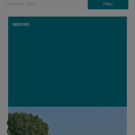
Verwijder filters
Filter
NIEUWS
KU Leuven: “Hoogwaardige boerenland-
biodiversiteit herstel je enkel met