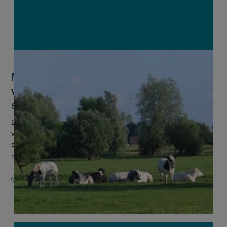
Minister Brouns werkt aan oplossing
voor botsende methaan- en
stikstofregels in melkveehouderij
Er wordt gewerkt aan een pragmatische oplossing zodat
veehouders in de toekomst zowel methaan- als
stikstofreducties kunnen laten meetellen wanneer ze hun
melkvee weiden in combinatie met he...
18 MAART 2026