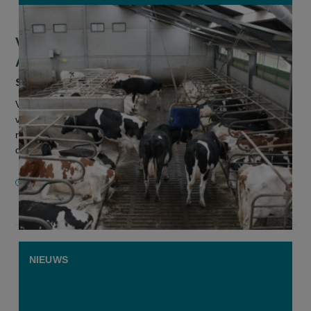
Vlaams Belang dient motie in om
Antwerpse deputatie tot herziening
stikstofregel aan te zetten
Vlaams Belang gaat een motie indienen tegen de beslissing
van de Antwerpse deputatie over de interpretatie van de
regelgeving rond de tijdelijke buitengebruikstelling van
dierplaatsen, om de...
10 MAART 2026
NIEUWS