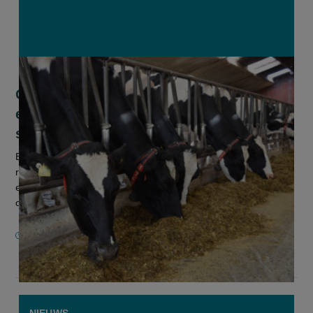
Onderzoek WUR: kan lager
eiwitrantsoen melkvee helpen in
stikstofcrisis?
Een gematigde verlaging van het eiwitgehalte in een
runderrantsoen heeft nauwelijks invloed op de melkproductie
en voeropname. Dat tonen de eerste resultaten van
onderzoek aan de Wageningen...
2 MAART 2026
NIEUWS