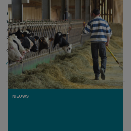
Antwerpse veehouders betalen prijs
voor politieke onenigheid
Antwerpse rundveehouders zullen hun dieren niet tijdelijk
buitengebruik kunnen stellen om aan de verplichte 5%-
reductiedoelstelling te voldoen. Dat liet de Antwerpse
deputatie vandaag weten...
26 FEBRUARI 2026
NIEUWS