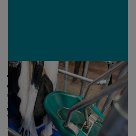
‘Koetoilet’ officieel erkend als
emissiereducerende staltechniek
De lijst met ammoniakemissie-reducerende maatregelen voor
melkveehouders wordt uitgebreid met een nieuwe innovatieve
staltechniek: het CowToilet. Dit systeem stimuleert de
natuurlijke plasre...
9 MAART 2026