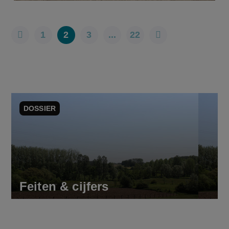
1
2
3
...
22
DOSSIER
Feiten & cijfers