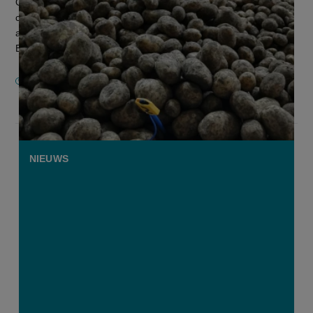
Op 60 landbouwbedrijven in heel Vlaanderen kunnen
consumenten op zaterdag 18 april tegen een voordelige prijs
aardappelen kopen. De actie is op touw gezet door ABS,
Belgapom, Belpotato.be, B...
16 APRIL 2026
NIEUWS