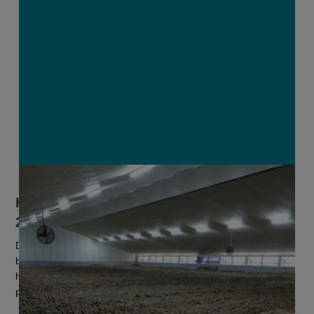
Helft van totale aardappelproductie uit
2025 ligt nog in bewaarloodsen
De totale voorraad aardappelen die nog in de Belgische
bewaarschuren ligt, bedraagt 2,6 miljoen ton. Dat is zowat de
helft van de Belgische productie uit 2025 en maar liefst 44
procent meer...