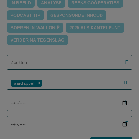
IN BEELD
ANALYSE
REEKS COÖPERATIES
PODCAST TIP
GESPONSORDE INHOUD
BOEREN IN WALLONIË
2025 ALS KANTELPUNT
VERDER NA TEGENSLAG
screenreader.filter search label
aardappel
screenreader.filter from date label
screenreader.filter to date label