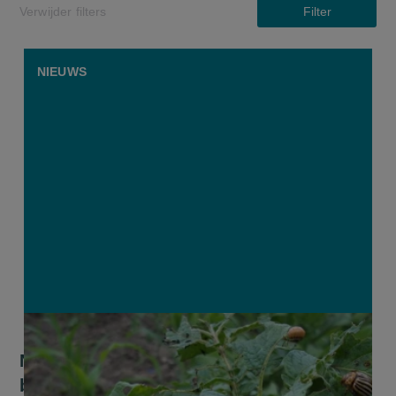
Verwijder filters
Filter
NIEUWS
Natuurverenigingen naar rechter tegen
biotechnologisch insecticide Calantha