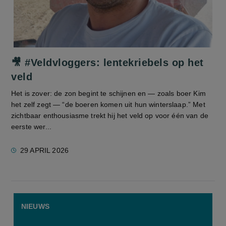
screenreader.play video 🎥 #Veldvloggers: lentekriebels op het ve
🎥 #Veldvloggers: lentekriebels op het
veld
Het is zover: de zon begint te schijnen en — zoals boer Kim
het zelf zegt — “de boeren komen uit hun winterslaap.” Met
zichtbaar enthousiasme trekt hij het veld op voor één van de
eerste wer...
29 APRIL 2026
NIEUWS