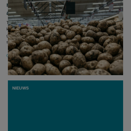
maakt uitstorten van aardappelen op
akkers mogelijk
Telers die hun overtollige aardappelen nergens meer kwijt
kunnen, hebben nu de mogelijkheid om via een
grondstofverklaring hun aardappelen op hun akkers uit te
storten. Ze kunnen zich regist...
7 APRIL 2026
NIEUWS