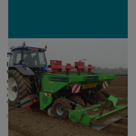
Sector pootaardappelen waarschuwt:
plant geen illegaal pootgoed,
verwerkers weigeren aardappelen
Met de moeilijke aardappelmarkt op dit moment kan de
verleiding groot zijn om illegaal pootgoed te gebruiken. Maar
telers realiseren zich niet dat zij daarmee een groot risico
nemen. Dat ste...
3 APRIL 2026