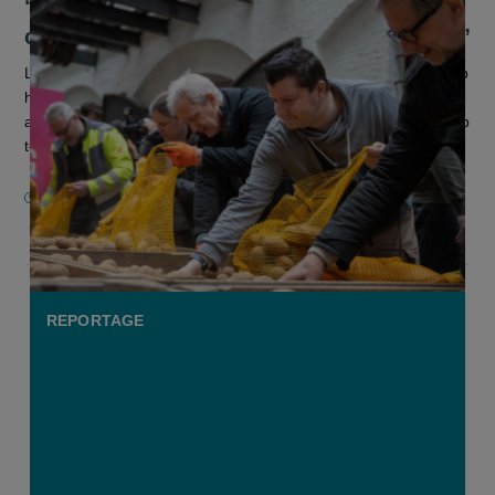
“Producentenorganisatie kan dergelijke
crisis in aardappelteelt niet voorkomen”
Landbouworganisaties reageren met gemengde gevoelens op
het voorstel van landbouwminister Jo Brouns (cd&v) om in de
aardappelsector een of meerdere producentenorganisaties op
te richten...
22 APRIL 2026
REPORTAGE