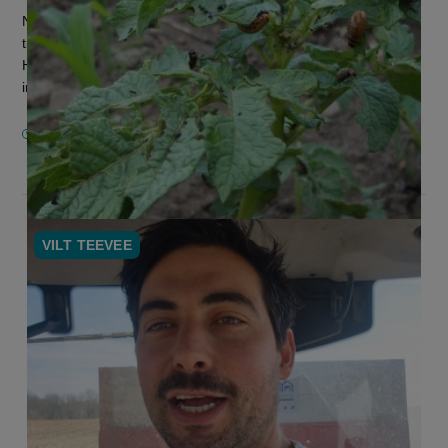
Natuurverenigingen stappen naar de rechtbank tegen de
tijdelijke toelating van Calantha, een nieuw RNAi-insecticide.
Het product is nog niet goedgekeurd door Europa, maar mag
in België via e...
20 MEI 2026
VILT TEEVEE