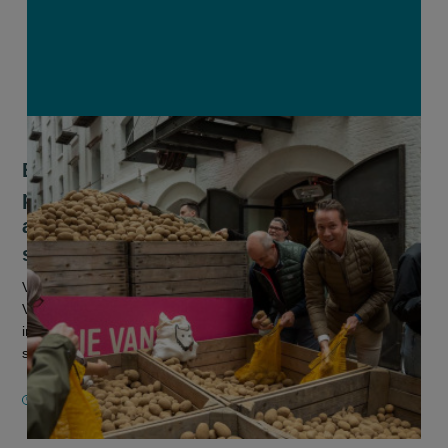
Brouns pleit voor
producentenorganisatie voor
aardappelsector: “Boeren moeten
sterker staan in de markt"
Vlaams minister van Landbouw Jo Brouns (cd&v) wil dat er in
Vlaanderen één of meerdere producentenorganisaties komen
in de aardappelsector. Die moeten landbouwers helpen om
samen te onde...
19 APRIL 2026