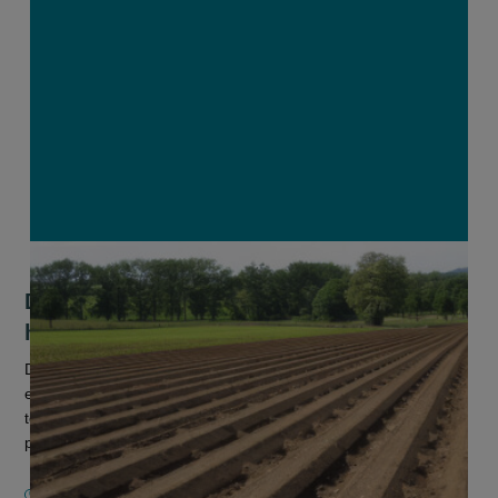
Drempels bij ruggenteelt: wanneer is
het verplicht?
Drempels aanleggen in ruggenteelten, zoals aardappelen, is
een eenvoudige maar doeltreffende manier om bodemerosie
te beperken. Afhankelijk van de erosiegevoeligheid van het
perceel en het t...
8 APRIL 2026