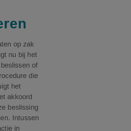
eren
aten op zak
gt nu bij het
beslissen of
rocedure die
igt het
et akkoord
ze beslissing
ten. Intussen
ctie in