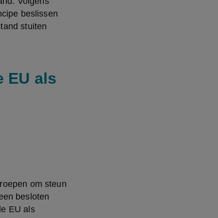
and. Volgens 
cipe beslissen 
and stuiten 
e EU als
eroepen om steun 
een besloten 
e EU als 