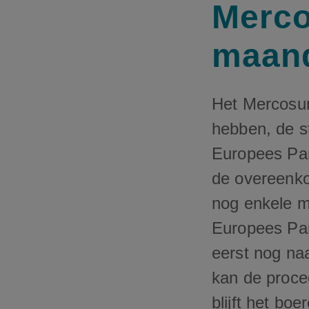
Merco
maand
Het Mercosur
hebben, de str
Europees Par
de overeenko
nog enkele m
Europees Par
eerst nog na
kan de proced
blijft het bo