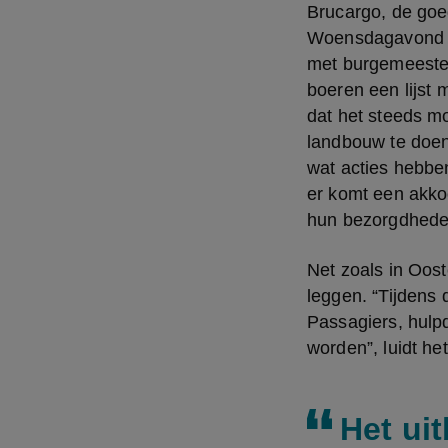
Brucargo, de goe
Woensdagavond we
met burgemeester
boeren een lijst m
dat het steeds m
landbouw te doen"
wat acties hebben
er komt een akko
hun bezorgdheden
Net zoals in Oost
leggen. “Tijdens 
Passagiers, hulp
worden”, luidt het
Het ui