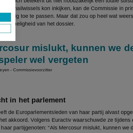
t. Toch betekent dit niet noodzakelijk een totale stilst
erne mailwissels kon inkijken, kan de Commissie in prin
orlopig toe te passen. Maar dat zou op heel wat weerst
ke gevoeligheid van het dossier.
rcosur mislukt, kunnen we d
speler wel vergeten
Leyen - Commissievoorzitter
ht in het parlement
eft de Europarlementsleden van haar partij alvast opg
 het akkoord. Volgens Euractiv waarschuwde ze tijdens 
haar partijgenoten: “Als Mercosur mislukt, kunnen we d