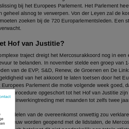
eslissing bij het Europees Parlement. Het Parlement hee
ijn geheel alsnog te verwerpen. Von der Leyen zal de 
 moeten zoeken bij de 720 Europarlementsleden. Een s
 verwacht.
et Hof van Justitie?
mplexe traject dreigt het Mercosurakkoord nog in een e
gevuur te belanden. In november stelde een groep van 1
den van de EVP, S&D, Renew, de Groenen en De Linkse
geldigheid van het akkoord te laten toetsen door het E
het Europees Parlement die motie volgende week goed, d
ringsprocedure opgeschort tot het Hof van Justitie zijn 
ontact
kan de inwerkingtreding met maanden tot zelfs twee jaa
ndelijk delen van de overeenkomst onwettig zou verklar
e
ige
 opnieuw worden geopend met de lidstaten, de Mercosu
iken