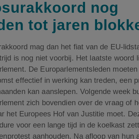
surakkoord nog
en tot jaren blokk
akkoord mag dan het fiat van de EU-lidst
ijd is nog niet voorbij. Het laatste woord li
lement. De Europarlementsleden moeten 
mst effectief in werking kan treden, een p
aanden kan aanslepen. Volgende week bu
lement zich bovendien over de vraag of h
ar het Europees Hof van Justitie moet. De
ure voor een lange tijd in de koelkast zet
erenprotest aanhouden. Na afloop van hun a