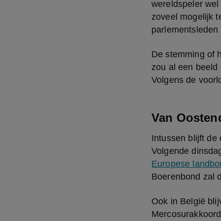
wereldspeler wel
zoveel mogelijk t
parlementsleden u
De stemming of he
zou al een beeld
Volgens de voorl
Van Oostend
Intussen blijft d
Volgende dinsdag
Europese landbo
Boerenbond zal 
Ook in België bli
Mercosurakkoord.