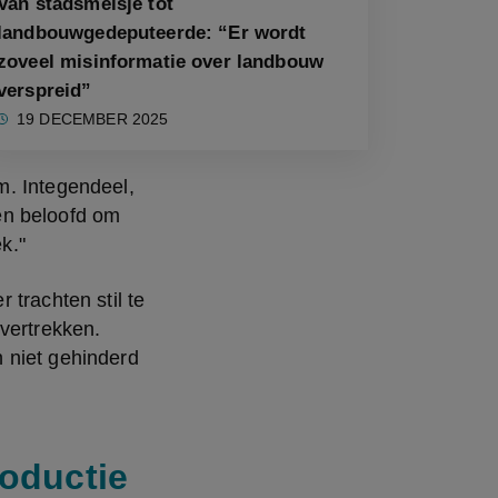
Van stadsmeisje tot
landbouwgedeputeerde: “Er wordt
zoveel misinformatie over landbouw
verspreid”
19 DECEMBER 2025
. Integendeel, 
n beloofd om 
k."
trachten stil te 
vertrekken. 
 niet gehinderd 
oductie