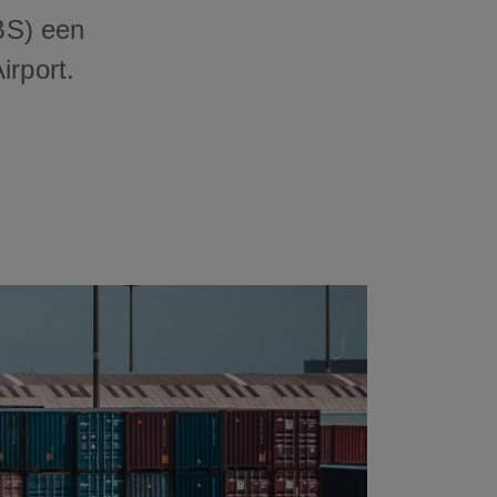
BS) een
irport.