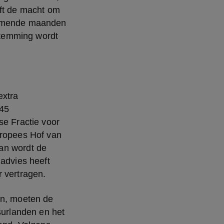
ft de macht om 
komende maanden 
temming wordt 
xtra 
45 
 Fractie voor 
uropees Hof van 
an wordt de 
advies heeft 
r vertragen.
en, moeten de 
rlanden en het 