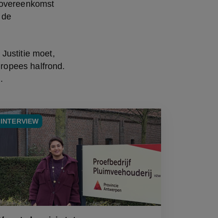
 overeenkomst 
de 
ustitie moet, 
opees halfrond. 
.
INTERVIEW