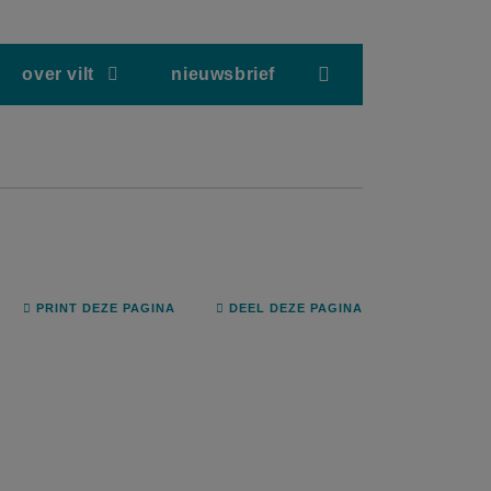
screenreader.hea
over vilt
nieuwsbrief
PRINT DEZE PAGINA
DEEL DEZE PAGINA