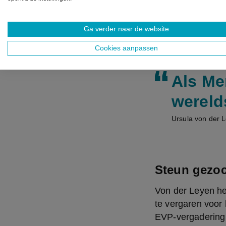
Europees Parlemen
Euronews, dat int
om het akkoord vo
Ga verder naar de website
gezien de politie
Cookies aanpassen
Als Me
wereld
Ursula von der 
Steun gezoc
Von der Leyen he
te vergaren voor
EVP-vergadering 