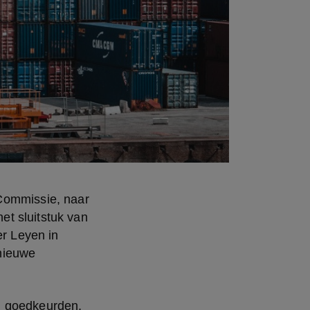
Commissie, naar 
t sluitstuk van 
r Leyen in 
nieuwe 
.
d goedkeurden, 