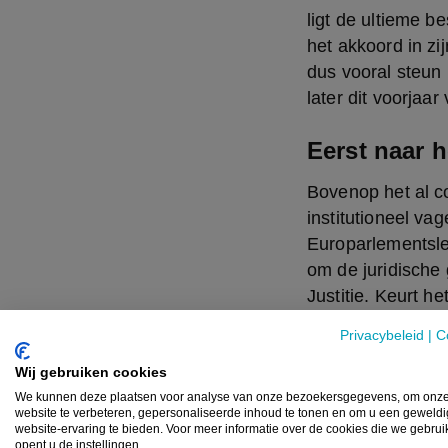
ligt de ultieme b
het akkoord in z
dus vooral steun
later dit voorjaar
Eerst naar h
Bovenop het al co
institutioneel va
Europarlementsle
om de juridische 
Justitie. Keurt 
volledige goedkeu
Privacybeleid
|
C
uitgebracht. Dat 
Wij gebruiken cookies
Als het Hof uitei
We kunnen deze plaatsen voor analyse van onze bezoekersgegevens, om onz
website te verbeteren, gepersonaliseerde inhoud te tonen en om u een geweld
onderhandelingen
website-ervaring te bieden. Voor meer informatie over de cookies die we gebru
opent u de instellingen.