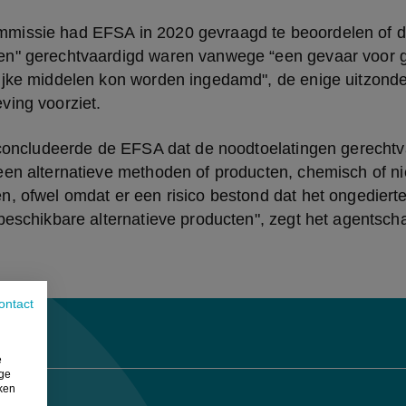
missie had EFSA in 2020 gevraagd te beoordelen of d
n" gerechtvaardigd waren vanwege “een gevaar voor g
ijke middelen kon worden ingedamd", de enige uitzonder
ving voorziet.
n concludeerde de EFSA dat de noodtoelatingen gerechtv
een alternatieve methoden of producten, chemisch of ni
, ofwel omdat er een risico bestond dat het ongedierte 
beschikbare alternatieve producten", zegt het agentscha
ontact
e
ige
iken