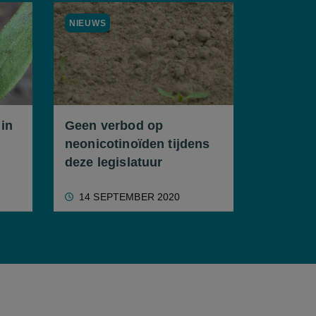
NIEUWS
NIEUWS
 in
Geen verbod op
Noodtoe
neonicotinoïden tijdens
neonics
deze legislatuur
ongelijk
14 SEPTEMBER 2020
14 SEP