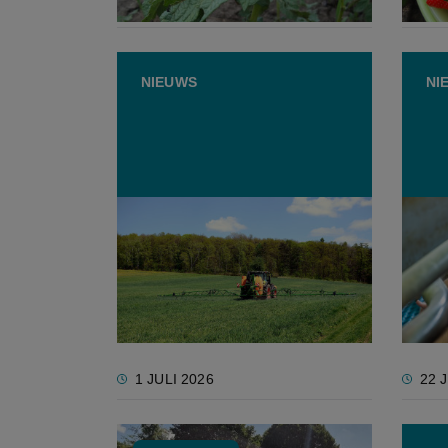
31 JULI 2026
16 
NIEUWS
NI
Milieuorganisaties stappen
FAVV 
naar rechtbank over
diere
pesticiden: "België moet
vooru
toxiciteit op lange termijn
beoordelen"
1 JULI 2026
22 