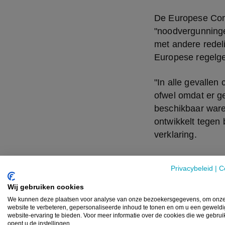
De Europese Com
"noodvergunninge
met andere redel
Europese regelge
"In alle gevalle
ofwel omdat er g
beschikbaar waren
ontwikkelt tegen 
verklaring.
Privacybeleid
|
C
Wij gebruiken cookies
We kunnen deze plaatsen voor analyse van onze bezoekersgegevens, om onz
DUIK DIEPER
website te verbeteren, gepersonaliseerde inhoud te tonen en om u een geweld
website-ervaring te bieden. Voor meer informatie over de cookies die we gebru
opent u de instellingen.