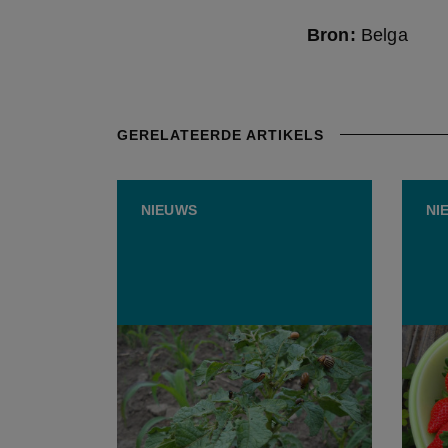
Bron:
Belga
GERELATEERDE ARTIKELS
NIEUWS
NI
Computerwetenschapper werkt
Vlaam
aan drone die op
moet 
coloradokevers jaagt
baby