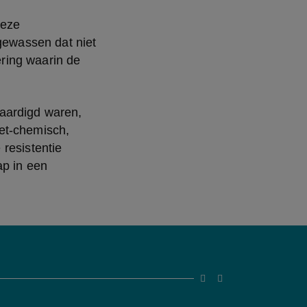
eze 
ewassen dat niet 
ing waarin de 
aardigd waren, 
et-chemisch, 
resistentie 
p in een 
screenreader.slider go t
screenreader.slider 