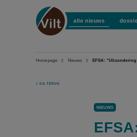
alle nieuws
dossi
Homepage
Nieuws
EFSA: "Uitzondering
GA TERUG
NIEUWS
EFSA: