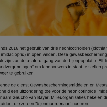
nds 2018 het gebruik van drie neonicotinoïden (clothiani
imidacloprid) in open velden. Deze gewasbescherming
 zijn van de achteruitgang van de bijenpopulatie. Elf l
oodvergunningen" om landbouwers in staat te stellen pr
weer te gebruiken. 
kende de dienst Gewasbeschermingsmiddelen en Mestst
eid een uitzondering toe voor de neonicotinoïde imidac
naam Gaucho van Bayer. Milieuorganisaties hekelen di
noïden, die ze een "bijenmoordenaar" noemen. 