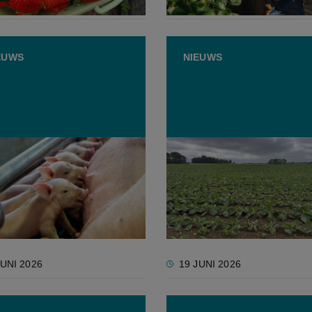
JULI 2026
8 JULI 2026
EUWS
NIEUWS
blikt terug op 2025:
Verboden middel oxamyl
ngezondheid gaat erop
teruggevonden op
it, fraude blijft opduiken
landbouwpercelen bij Gro
Kemmelbeek
JUNI 2026
19 JUNI 2026