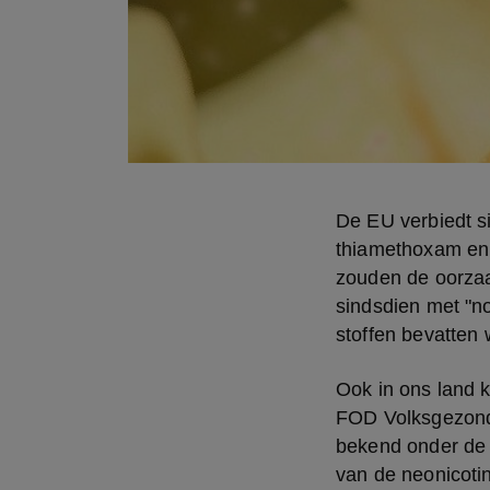
De EU verbiedt si
thiamethoxam en 
zouden de oorzaak
sindsdien met "n
stoffen bevatten 
Ook in ons land 
FOD Volksgezondh
bekend onder de 
van de neonicoti