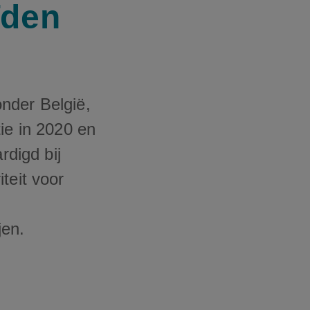
ïden
nder België,
ie in 2020 en
digd bij
teit voor
jen.