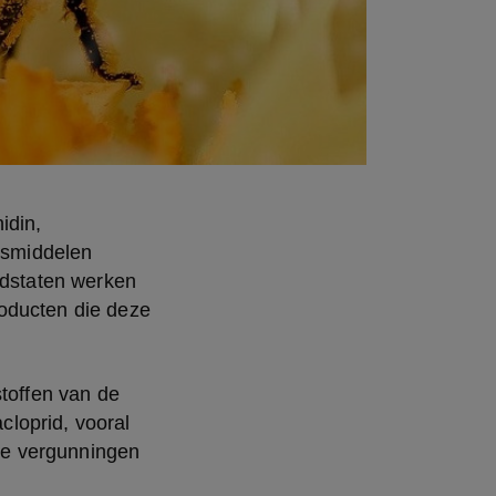
din, 
smiddelen 
idstaten werken 
oducten die deze 
offen van de 
loprid, vooral 
e vergunningen 