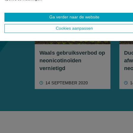
NIEUWS
NI
Ga verder naar de website
Cookies aanpassen
Waals gebruiksverbod op
Duc
neonicotinoïden
afw
vernietigd
neo
14 SEPTEMBER 2020
1