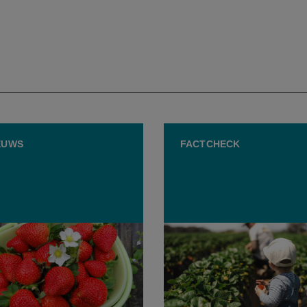
EUWS
FACTCHECK
s Parlement in debat:
Na heisa in de media:
fruit voldoen aan
“Verboden pesticiden” op
norm?
aardbeien wel degelijk le