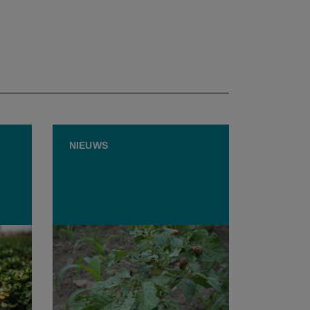
NIEUWS
Coloradokever gedijt bij warm
weer: “Neem hun voeding
gaal
weg”