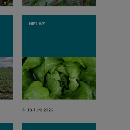
7 JULI 2026
NIEUWS
Natuurorganisaties naar
rechter tegen vrijstelling
te
‘verboden’ insecticiden
18 JUNI 2026