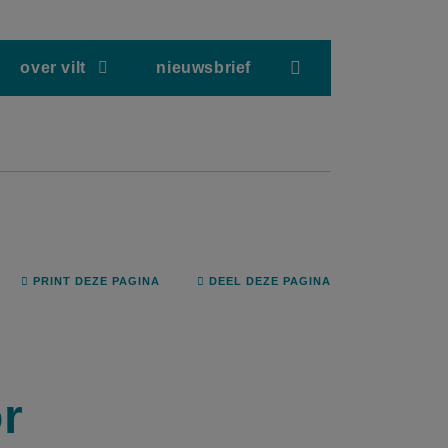
screenreader.hea
over vilt
nieuwsbrief
PRINT DEZE PAGINA
DEEL DEZE PAGINA
r