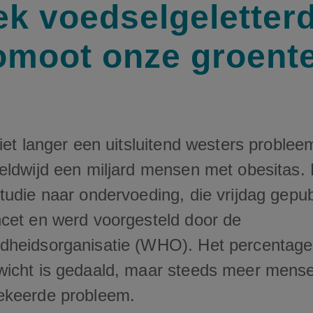
k voedselgeletter
omoot onze groent
iet langer een uitsluitend westers problee
ldwijd een miljard mensen met obesitas. Da
tudie naar ondervoeding, die vrijdag gepu
cet en werd voorgesteld door de
dheidsorganisatie (WHO). Het percentag
wicht is gedaald, maar steeds meer men
ekeerde probleem.