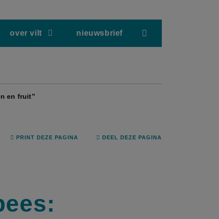
screenreader.hea
over vilt
nieuwsbrief
 en fruit”
PRINT DEZE PAGINA
DEEL DEZE PAGINA
bees: