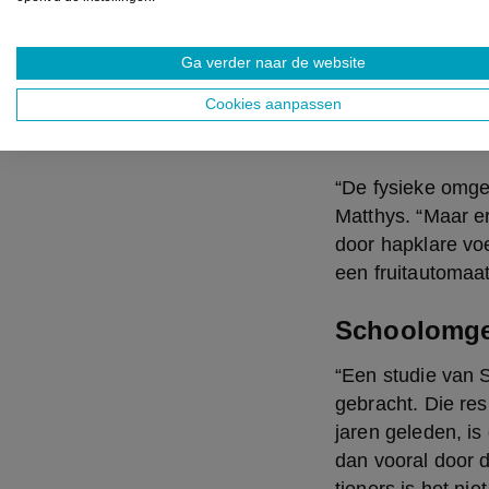
omgeving bepaalt
Leuven heb je de
Ga verder naar de website
zelfmoordstrookj
vrachtwagens die 
Cookies aanpassen
ouder van een kl
“De fysieke omge
Matthys. “Maar e
door hapklare voe
een fruitautomaat
Schoolomge
“Een studie van S
gebracht. Die resu
jaren geleden, i
dan vooral door 