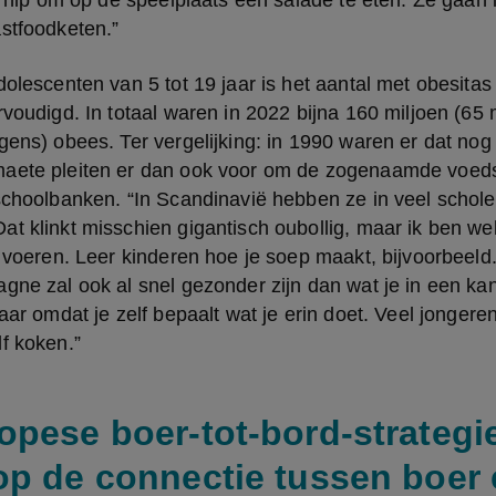
et hip om op de speelplaats een salade te eten. Ze gaan l
stfoodketen.”
dolescenten van 5 tot 19 jaar is het aantal met obesitas
rvoudigd. In totaal waren in 2022 bijna 160 miljoen (65 m
gens) obees. Ter vergelijking: in 1990 waren er dat nog 
aete pleiten er dan ook voor om de zogenaamde voedse
schoolbanken. “In Scandinavië hebben ze in veel schole
t klinkt misschien gigantisch oubollig, maar ik ben we
e voeren. Leer kinderen hoe je soep maakt, bijvoorbeeld.
gne zal ook al snel gezonder zijn dan wat je in een kan
maar omdat je zelf bepaalt wat je erin doet. Veel jongeren
f koken.”
opese boer-tot-bord-strategie
op de connectie tussen boer