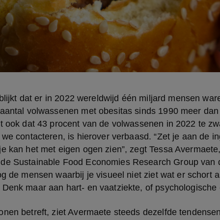
 blijkt dat er in 2022 wereldwijd één miljard mensen war
 aantal volwassenen met obesitas sinds 1990 meer dan v
kt ook dat 43 procent van de volwassenen in 2022 te zw
 we contacteren, is hierover verbaasd. “Zet je aan de i
e kan het met eigen ogen zien”, zegt Tessa Avermaete, 
 de Sustainable Food Economies Research Group van 
og de mensen waarbij je visueel niet ziet wat er schort a
 Denk maar aan hart- en vaatziekte, of psychologische 
onen betreft, ziet Avermaete steeds dezelfde tendensen