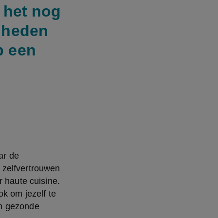
d het nog
igheden
p een
r de 
zelfvertrouwen 
 haute cuisine. 
k om jezelf te 
en gezonde 