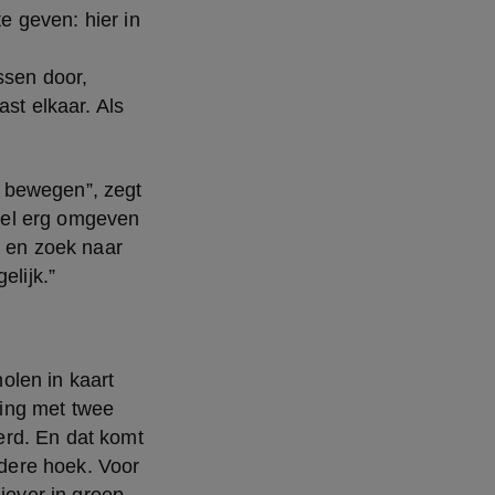
 geven: hier in 
sen door, 
st elkaar. Als 
 bewegen”, zegt 
el erg omgeven 
 en zoek naar 
elijk.”
len in kaart 
king met twee 
rd. En dat komt 
ere hoek. Voor 