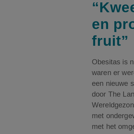
“Kwee
en pr
fruit”
Obesitas is n
waren er were
een nieuwe s
door The Lan
Wereldgezon
met onderge
met het omg