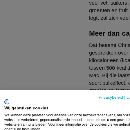
veel vet, suikers
groenten en fruit
legt, zal zich vee
Meer dan ca
Dat beaamt Chris
gesprekken over 
kilocalorieën (kca
tussen 500 kcal d
Mac. Bij die laat
soort bulkeffect,
groeien en ferme
Privacybeleid
|
C
beschermt tegen 
Wij gebruiken cookies
Ook de omgeving s
We kunnen deze plaatsen voor analyse van onze bezoekersgegevens, om onz
de oorzaak is van
website te verbeteren, gepersonaliseerde inhoud te tonen en om u een geweld
website-ervaring te bieden. Voor meer informatie over de cookies die we gebru
een veelvuldig, 
opent u de instellingen.