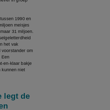
iever in groep 
 tussen 1990 en 
iljoen meisjes 
maar 31 miljoen. 
lgeletterdheid 
n het vak 
l voorstander om 
 Een 
t-en-klaar bakje 
 kunnen niet 
 legt de
 en