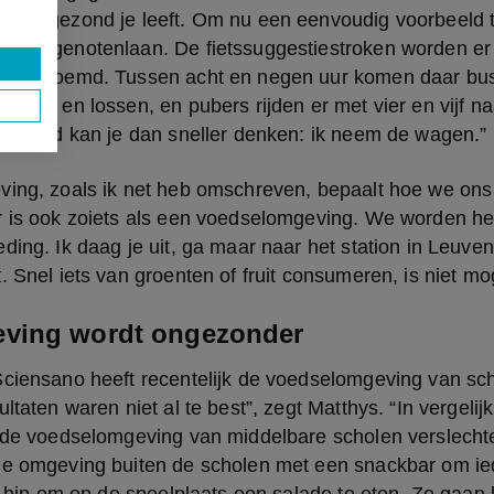
 hoe gezond je leeft. Om nu een eenvoudig voorbeeld te
 Bondgenotenlaan. De fietssuggestiestroken worden er 
es genoemd. Tussen acht en negen uur komen daar bus
laden en lossen, en pubers rijden er met vier en vijf naa
ein kind kan je dan sneller denken: ik neem de wagen.”
ving, zoals ik net heb omschreven, bepaalt hoe we ons
r is ook zoiets als een voedselomgeving. We worden he
ding. Ik daag je uit, ga maar naar het station in Leuven
. Snel iets van groenten of fruit consumeren, is niet mog
ving wordt ongezonder
ciensano heeft recentelijk de voedselomgeving van scho
ltaten waren niet al te best”, zegt Matthys. “In vergelij
s de voedselomgeving van middelbare scholen verslechte
de omgeving buiten de scholen met een snackbar om ied