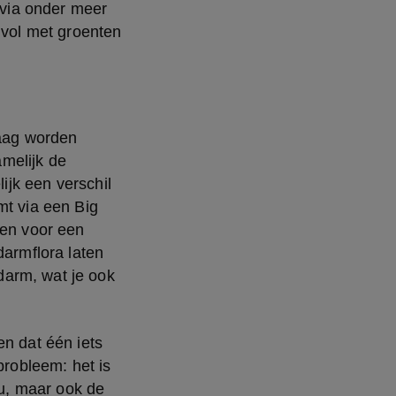
 via onder meer 
 vol met groenten 
ag worden 
melijk de 
ijk een verschil 
t via een Big 
en voor een 
armflora laten 
arm, wat je ook 
n dat één iets 
robleem: het is 
, maar ook de 