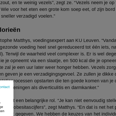
, zout, en te weinig vezels”, zegt ze. “Vezels neem je op
. Wie voor het eten een grote kom soep eet, of zijn bord
l sneller verzadigd voelen.”
lorieën
tophe Matthys, voedingsexpert aan KU Leuven. “Vanda
gezonde voeding heel snel gereduceerd tot één iets, na
l). Terwijl de waarheid veel complexer is. Er is wel degel
ie je opneemt via een slaatje, en 500 kcal die je opneem
ste zal je een uur later weer honger hebben. Vezels zorg
 en geven je een verzadigingsgevoel. Ze zullen je dikke d
ntatieprocessen opstarten die ten goede komen van je d
ontact
aandoeningen als diverticulitis en darmkanker.”
peelt een belangrijke rol. “Je kan niet eenvoudig stelle
e
 deze obesitascijfers”, zegt Matthys. “En dat is net het p
ige
iken
complex gegeven. We hebben de keuzes van het individu