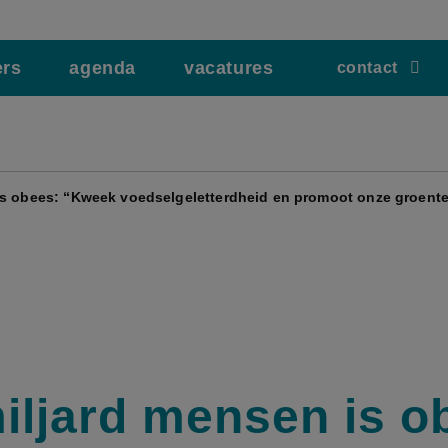
ers
agenda
vacatures
contact
is obees: “Kweek voedselgeletterdheid en promoot onze groenten
iljard mensen is o