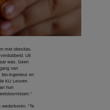
en met obesitas. 
erdubbeld. Uit 
aar was. Geen 
ngang van 
bio-ingenieur en 
de KU Leuven. 
an hun 
eetstoornissen.”
 wederkeren. “Te 