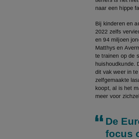
tieners is het ni
naar een hippe fa
Bij kinderen en a
2022 zelfs vervie
en 94 miljoen jon
Matthys en Averm
te trainen op de 
huishoudkunde. Da
dit vak weer in t
zelfgemaakte lasa
koopt, al is het 
meer voor zichzel
De Eur
focus 