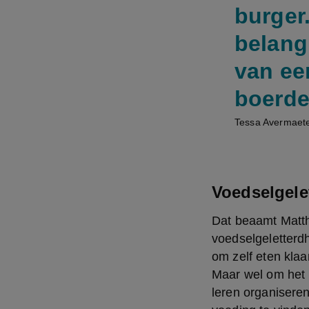
burger
belang
van ee
boerde
Tessa Avermaete
Voedselgele
Dat beaamt Matth
voedselgeletterd
om zelf eten klaa
Maar wel om het l
leren organiseren,