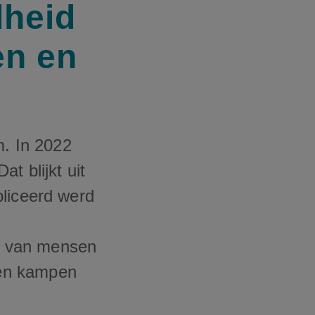
dheid
en en
m. In 2022
t blijkt uit
bliceerd werd
e van mensen
sen kampen