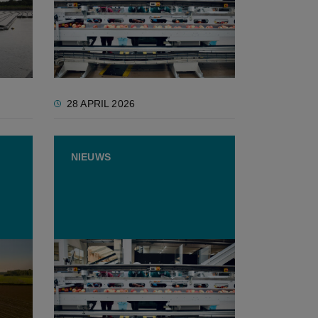
k
ingrijpen, dreigt
voedingsindustrie uit België te
verdwijnen”
28 APRIL 2026
NIEUWS
Onzekerheid troef in handel
e
tussen EU en VS, toch blijven
internationale ambities lonen
voor voedingsbedrijven