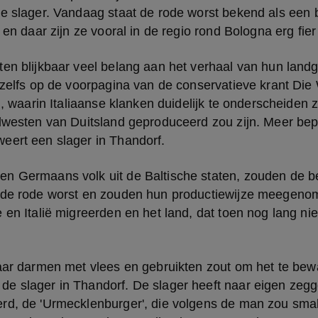
e slager. Vandaag staat de rode worst bekend als een bij
 en daar zijn ze vooral in de regio rond Bologna erg fier
en blijkbaar veel belang aan het verhaal van hun landg
 zelfs op de voorpagina van de conservatieve krant Die W
i, waarin Italiaanse klanken duidelijk te onderscheiden zi
dwesten van Duitsland geproduceerd zou zijn. Meer bepa
eert een slager in Thandorf.
n Germaans volk uit de Baltische staten, zouden de b
 de rode worst en zouden hun productiewijze meegeno
 en Italië migreerden en het land, dat toen nog lang nie
aar darmen met vlees en gebruikten zout om het te bewa
e slager in Thandorf. De slager heeft naar eigen zegg
rd, de 'Urmecklenburger', die volgens de man zou smak