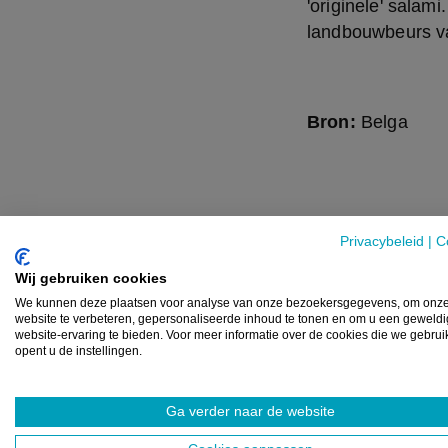
'originele' salami
landbouwbeurs va
Bron:
Belga
GERELATEERDE ARTIKELS
Privacybeleid
|
C
Wij gebruiken cookies
PODCAST TIP
NI
We kunnen deze plaatsen voor analyse van onze bezoekersgegevens, om onz
website te verbeteren, gepersonaliseerde inhoud te tonen en om u een geweld
website-ervaring te bieden. Voor meer informatie over de cookies die we gebru
opent u de instellingen.
Ga verder naar de website
Podcast over
Cargi