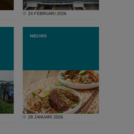
24 FEBRUARI 2026
NIEUWS
s
Testaankoop test
re
veggieburgers: vaak
ultrabewerkt en te veel vet
28 JANUARI 2026