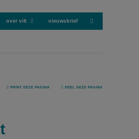
screenreader.hea
over vilt
nieuwsbrief
PRINT DEZE PAGINA
DEEL DEZE PAGINA
t