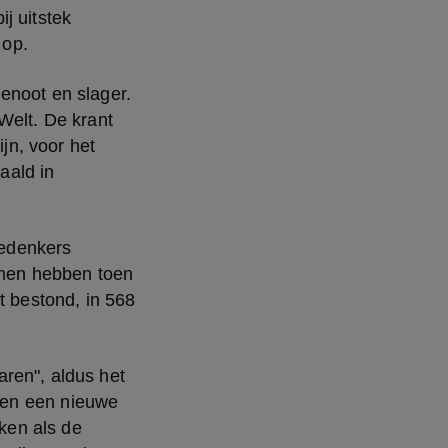
 uitstek 
 op.
enoot en slager. 
elt. De krant 
jn, voor het 
ald in 
edenkers 
men hebben toen 
t bestond, in 568 
ren", aldus het 
en een nieuwe 
en als de 