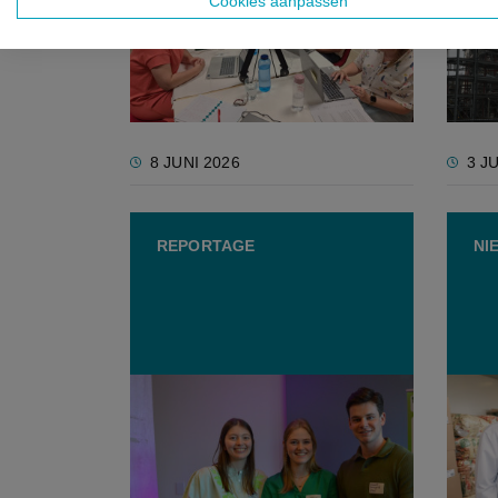
Cookies aanpassen
voedselverspilling: "De
euro 
grootste winst tegen
voeds
voedselverlies ligt niet alleen
op het veld"
8 JUNI 2026
3 J
REPORTAGE
NI
Van waterlinzen tot
Belgi
bierkoekjes: VILT bezoekt de
bij w
innovatieve voedselbeurs Food
voeds
At Work
afpers