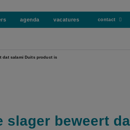
ers
agenda
vacatures
contact
t dat salami Duits product is
e slager beweert da