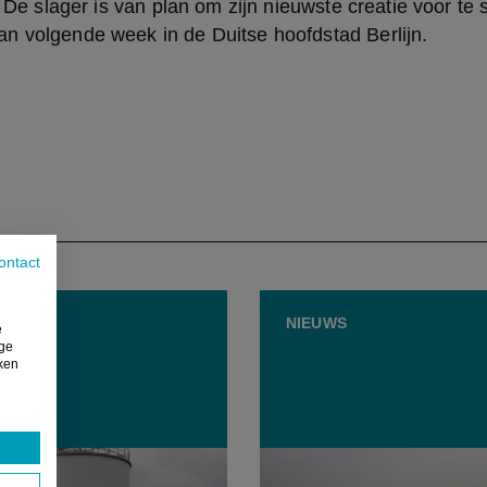
. De slager is van plan om zijn nieuwste creatie voor te s
n volgende week in de Duitse hoofdstad Berlijn.
ontact
EUWS
NIEUWS
e
ige
iken
ll investeert 56 miljoen
Helft van Ardo-waterbass