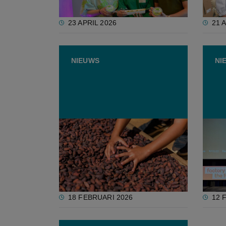
23 APRIL 2026
21 
NIEUWS
NI
Kan Brazilië Europa’s honger
Vijf 
naar duurzame cacao stillen?
voedi
als ‘
18 FEBRUARI 2026
12 