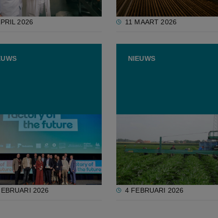
APRIL 2026
11 MAART 2026
EUWS
NIEUWS
Belgische
Belgische en Franse teler
ngsbedrijven bekroond
strijden samen voor bete
Factory of the Future’
prijzen in de industriële
groenteteelt
FEBRUARI 2026
4 FEBRUARI 2026