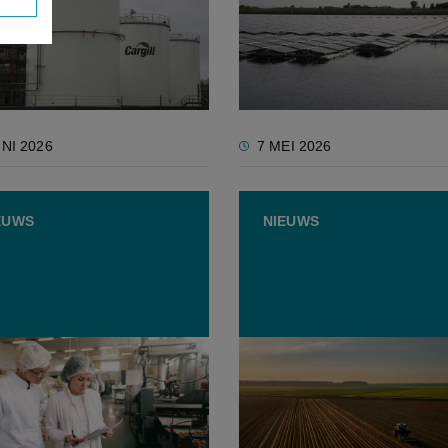
in Belgische
voor telers verloren na le
elproductie en innovatie
UNI 2026
7 MEI 2026
EUWS
NIEUWS
sche voedingsbedrijven
Boekvoorstelling ‘Je bord
ereldtop in
ontrafeld': Vijf opvallend
elveiligheid, maar
inzichten over landbouw
ing blijft risico