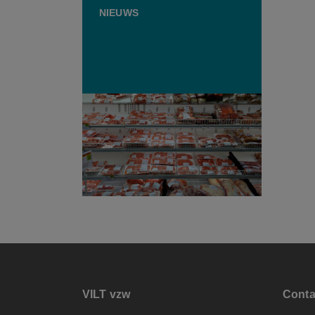
NIEUWS
Eurocommissaris Hansen pleit
voor EU-vermelding op vlees
19 JANUARI 2026
VILT vzw
Conta