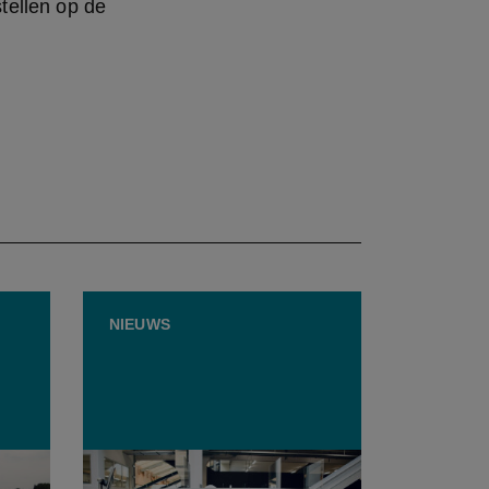
tellen op de 
NIEUWS
in
Fevia: “Als we nu niet