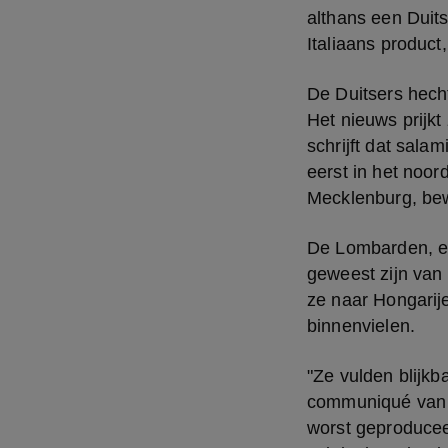
althans een Duits
Italiaans product,
De Duitsers hecht
Het nieuws prijkt
schrijft dat salam
eerst in het noor
Mecklenburg, bew
De Lombarden, ee
geweest zijn van
ze naar Hongarije
binnenvielen.
"Ze vulden blijkb
communiqué van d
worst geproducee