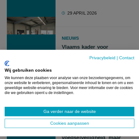
29 APRIL 2026
NIEUWS
Vlaams kader voor
etikettering van BCC-kip in
Privacybeleid
|
Contact
de maak
Wij gebruiken cookies
We kunnen deze plaatsen voor analyse van onze bezoekersgegevens, om
22 APRIL 2026
onze website te verbeteren, gepersonaliseerde inhoud te tonen en om u een
geweldige website-ervaring te bieden. Voor meer informatie over de cookies
die we gebruiken opent u de instellingen.
NIEUWS
Ga verder naar de website
Belgische
voedingsbedrijven bij
Cookies aanpassen
wereldtop in
voedselveiligheid, maar