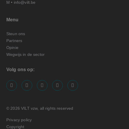
M •
info@vilt.be
Menu
Steun ons
Partners
Opinie
Wegwijs in de sector
Volg ons op:
screenreader.visit us on our facebook page: https://
screenreader.visit us on our linkedin page: ht
screenreader.visit us on our instagram
screenreader.visit us on our x pa
screenreader.visit us on o
© 2026 VILT vzw, all rights reserved
Privacy policy
Copyright