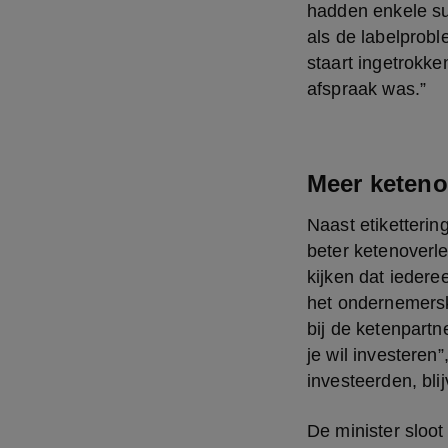
hadden enkele su
als de labelprob
staart ingetrokke
afspraak was.”
Meer keteno
Naast etikettering
beter ketenoverl
kijken dat iedere
het ondernemerskl
bij de ketenpartn
je wil investeren
investeerden, bl
De minister sloot