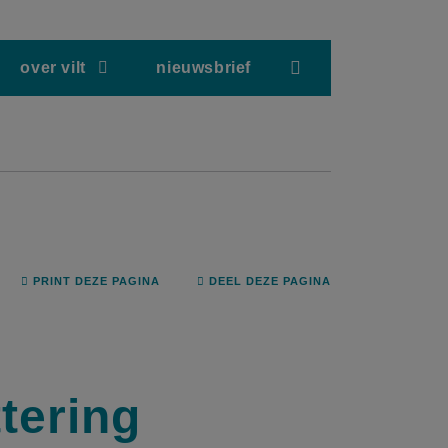
screenreader.hea
over vilt
nieuwsbrief
PRINT DEZE PAGINA
DEEL DEZE PAGINA
tering