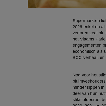
Supermarkten liet
2026 enkel en al
verloren veel pl
het Vlaams Parle
engagementen pro
economisch als st
BCC-verhaal, en 
Nog voor het sti
pluimveehouders o
minder kippen in
deel van hun nutr
stikstofdecreet b
2020, 2021 en 20