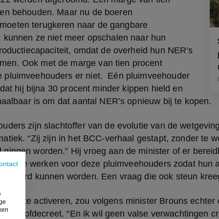
en behouden. Maar nu de boeren 
oeten terugkeren naar de gangbare 
, kunnen ze niet meer opschalen naar hun 
roductiecapaciteit, omdat de overheid hun NER’s 
en. Ook met de marge van tien procent 
pluimveehouders er niet.  Eén pluimveehouder 
dat hij bijna 30 procent minder kippen hield en 
haalbaar is om dat aantal NER’s opnieuw bij te kopen.
ders zijn slachtoffer van de evolutie van de wetgeving”,
tiek. “Zij zijn in het BCC-verhaal gestapt, zonder te w
gingen worden.” Hij vroeg aan de minister of er berei
ing uit te werken voor deze pluimveehouders zodat hun
ontact
ctiveerd kunnen worden. Een vraag die ook steun kree
e
euw te activeren, zou volgens minister Brouns echter 
ige
iken
t stikstofdecreet. “En ik wil geen valse verwachtingen cr