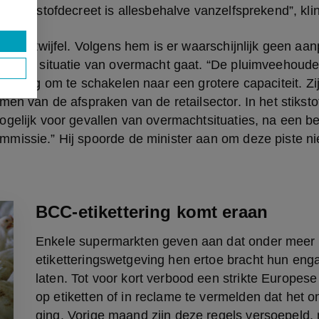
t stikstofdecreet is allesbehalve vanzelfsprekend”, klin
hy in twijfel. Volgens hem is er waarschijnlijk geen aan
er een situatie van overmacht gaat. “De pluimveehouder
 terug om te schakelen naar een grotere capaciteit. Zij z
men van de afspraken van de retailsector. In het stiksto
gelijk voor gevallen van overmachtsituaties, na een be
issie.” Hij spoorde de minister aan om deze piste niet 
BCC-etikettering komt eraan
Enkele supermarkten geven aan dat onder meer 
etiketteringswetgeving hen ertoe bracht hun enga
laten. Tot voor kort verbood een strikte Europese
op etiketten of in reclame te vermelden dat het 
ging. Vorige maand zijn deze regels versoepeld, 