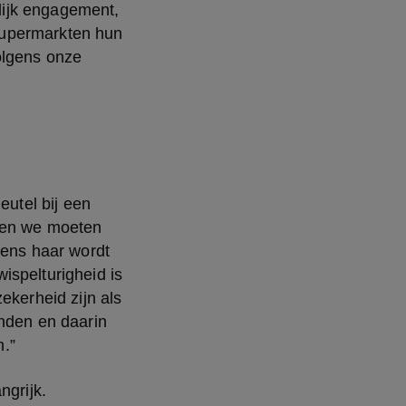
ijk engagement, 
upermarkten hun 
olgens onze 
utel bij een 
 en we moeten 
gens haar wordt 
spelturigheid is 
kerheid zijn als 
nden en daarin 
n.”
grijk. 