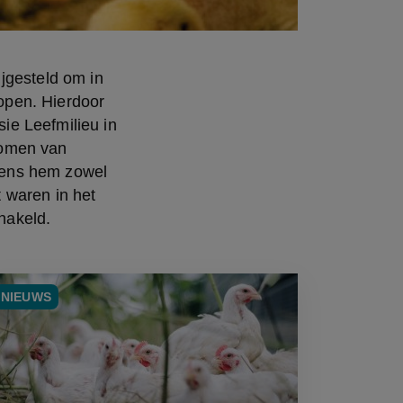
jgesteld om in 
pen. Hierdoor 
e Leefmilieu in 
omen van 
ens hem zowel 
waren in het 
hakeld.
NIEUWS