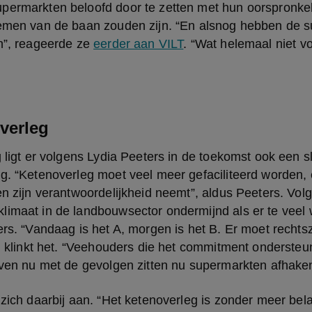
permarkten beloofd door te zetten met hun oorspronkel
lemen van de baan zouden zijn. “En alsnog hebben de s
n”, reageerde ze 
eerder aan VILT
. “Wat helemaal niet v
verleg
 ligt er volgens Lydia Peeters in de toekomst ook een sle
eg. “Ketenoverleg moet veel meer gefaciliteerd worden,
en zijn verantwoordelijkheid neemt”, aldus Peeters. Vol
imaat in de landbouwsector ondermijnd als er te veel wi
ers. “Vandaag is het A, morgen is het B. Er moet rechtsze
”, klinkt het. “Veehouders die het commitment ondersteu
ijven nu met de gevolgen zitten nu supermarkten afhake
 zich daarbij aan. “Het ketenoverleg is zonder meer belan