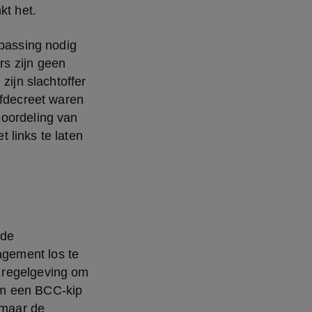
kt het.
passing nodig 
s zijn geen 
ijn slachtoffer 
fdecreet waren 
oordeling van 
links te laten 
de 
gement los te 
 regelgeving om 
om een BCC-kip 
maar de 