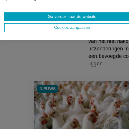
aanpassing aan he
Ga verder naar de website
Maar dat trok Doc
aangezien het ov
Cookies aanpassen
vragende partij om
van het niet nako
uitzonderingen mo
een bevoegde comm
liggen.
NIEUWS