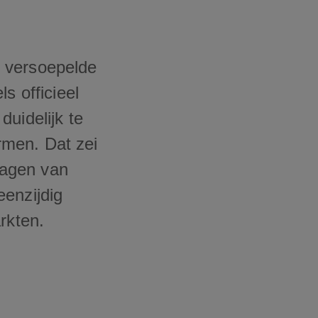
t versoepelde
s officieel
uidelijk te
rmen. Dat zei
ragen van
eenzijdig
rkten.