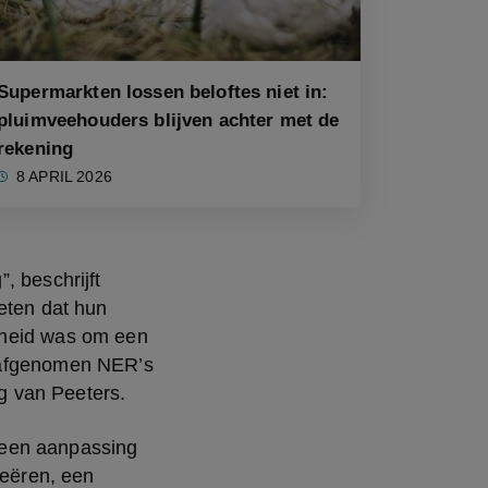
Supermarkten lossen beloftes niet in:
pluimveehouders blijven achter met de
rekening
8 APRIL 2026
 beschrijft 
eten dat hun 
dheid was om een 
 afgenomen NER’s 
g van Peeters.
een aanpassing 
eëren, een 