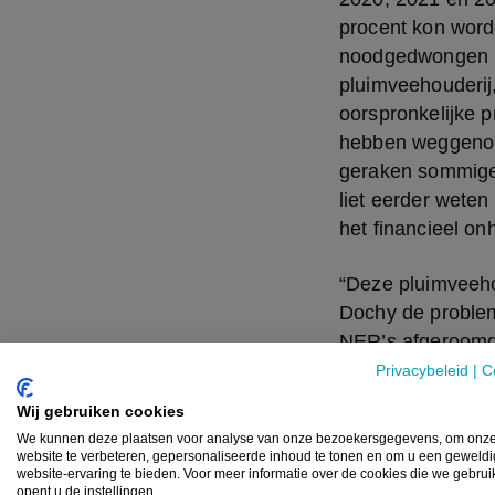
procent kon word
noodgedwongen m
pluimveehouderij
oorspronkelijke p
hebben weggenom
geraken sommige 
liet eerder weten 
het financieel on
“Deze pluimveehou
Dochy de problema
NER’s afgeroomd 
specifieke regel
Privacybeleid
|
C
toch opnieuw gea
Wij gebruiken cookies
We kunnen deze plaatsen voor analyse van onze bezoekersgegevens, om onz
Om de NER’s opni
website te verbeteren, gepersonaliseerde inhoud te tonen en om u een geweld
website-ervaring te bieden. Voor meer informatie over de cookies die we gebru
nodig zijn aan he
opent u de instellingen.