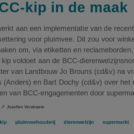
CC-kip in de maak
erkt aan een implementatie van de recen
ettering voor pluimvee. Dit zou voor winkel
aken om, via etiketten en reclameborden, d
kip voldoet aan de BCC-dierenwelzijnsno
ter van Landbouw Jo Brouns (cd&v) na v
s (Anders) en Bart Dochy (cd&v) over het 
ven van BCC-engagementen door superma
Jozefien Verstraete
kip
pluimveehouderij
dierenwelzijn
supermarkt