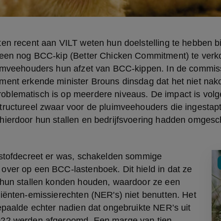
en recent aan VILT weten hun doelstelling te hebben bi
leen nog BCC-kip (Better Chicken Commitment) te verko
uimveehouders hun afzet van BCC-kippen. In de commissi
ment erkende minister Brouns dinsdag dat het niet nak
blematisch is op meerdere niveaus. De impact is volg
ructureel zwaar voor de pluimveehouders die ingestapt 
hierdoor hun stallen en bedrijfsvoering hadden omgesc
kstofdecreet er was, schakelden sommige 
ver op een BCC-lastenboek. Dit hield in dat ze 
 hun stallen konden houden, waardoor ze een 
iënten-emissierechten (NER's) niet benutten. Het 
epaalde echter nadien dat ongebruikte NER’s uit 
22 werden afgeroomd. Een marge van tien 