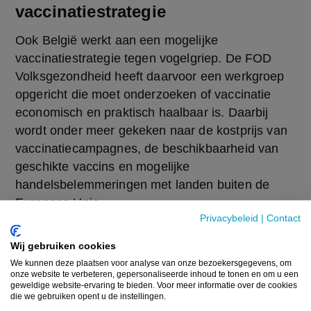
vaccinatiestrategie
Ook België werkt aan een mogelijke 
vaccinatiestrategie tegen vogelgriep. De FOD 
Volksgezondheid heeft daarvoor een werkgroep 
opgericht die moet onderzoeken of vaccinatie 
economisch en praktisch haalbaar is. Daarbij 
wordt onder meer gekeken naar de kostprijs van 
vaccinatiecampagnes, de beschikbaarheid van 
geschikte vaccins en mogelijke 
handelsbelemmeringen met landen buiten de 
Europese Unie.
Privacybeleid
|
Contact
Federaal landbouwminister David Clarinval (MR) 
Wij gebruiken cookies
benadrukte eerder dat grootschalige vaccinatie 
We kunnen deze plaatsen voor analyse van onze bezoekersgegevens, om
geen evidentie is, maar dat Europa intussen wel 
onze website te verbeteren, gepersonaliseerde inhoud te tonen en om u een
geweldige website-ervaring te bieden. Voor meer informatie over de cookies
een kader heeft uitgewerkt om vaccinatie van 
die we gebruiken opent u de instellingen.
pluimvee toe te laten onder strikte voorwaarden.