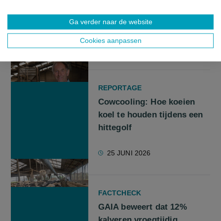
onteigend: “Ik rij 2,5 uur
naar mijn velden”
Ga verder naar de website
Cookies aanpassen
27 JULI 2026
REPORTAGE
Cowcooling: Hoe koeien
koel te houden tijdens een
hittegolf
25 JUNI 2026
FACTCHECK
GAIA beweert dat 12%
kalveren vroegtijdig