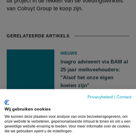
dit project in de rekken van de voedingswinkels 
van Colruyt Group te koop zijn.
GERELATEERDE ARTIKELS
NIEUWS
Inagro adviseert via BAM al
25 jaar melkveehouders:
"Alsof het onze eigen
koeien zijn"
Privacybeleid
|
Contact
28 JULI 2026
Wij gebruiken cookies
We kunnen deze plaatsen voor analyse van onze bezoekersgegevens, om
onze website te verbeteren, gepersonaliseerde inhoud te tonen en om u een
VERDER NA TEGENSLAG
geweldige website-ervaring te bieden. Voor meer informatie over de cookies
die we gebruiken opent u de instellingen.
Guido’s boerderij werd