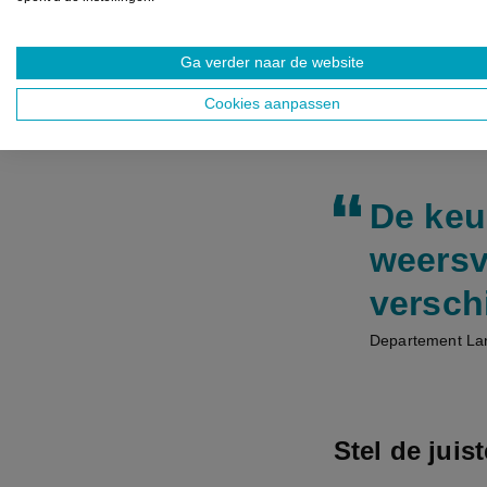
Vergelijk,
Hou niet 
Ga verder naar de website
landbouwb
Cookies aanpassen
De keu
weersv
versch
Departement Lan
Stel de juis