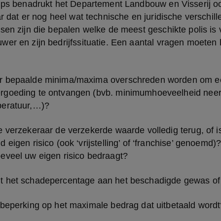
ips benadrukt het Departement Landbouw en Visserij ook
ar dat er nog heel wat technische en juridische verschill
sen zijn die bepalen welke de meest geschikte polis is 
er en zijn bedrijfssituatie. Een aantal vragen moeten 
r bepaalde minima/maxima overschreden worden om ee
rgoeding te ontvangen (bvb. minimumhoeveelheid neers
peratuur,…)?
e verzekeraar de verzekerde waarde volledig terug, of is
 eigen risico (ook ‘vrijstelling’ of ‘franchise’ genoemd)?
eveel uw eigen risico bedraagt?
t het schadepercentage aan het beschadigde gewas of 
 beperking op het maximale bedrag dat uitbetaald word