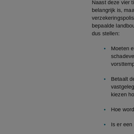
Naast deze vier t
belangrijk is, ma
verzekeringspolis
bepaalde landbouw
dus stellen:
Moeten e
schadeve
vorsttem
Betaalt d
vastgelegd
kiezen ho
Hoe word
Is er een