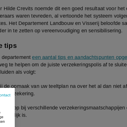
Hilde Crevits noemde dit een goed resultaat voor het e
keraars waren tevreden, al vertoonde het systeem volge
ktes. Het Departement Landbouw en Visserij beloofde s
er in te zetten op vereenvoudiging en sensibilisering.
e tips
 departement 
een aantal tips en aandachtspunten opgel
g te helpen om de juiste verzekeringspolis af te sluiten
 luiden als volgt:
ij de opmaak van uw teeltplan na over het al dan niet af
ersverzekering.
ontact
issen op bij verschillende verzekeringsmaatschappijen e
e
nduidelijk is.
ige
iken