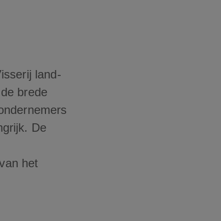
sserij land-
 de brede
 ondernemers
ngrijk. De
 van het