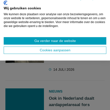
mogelijk eind augustus al
Wij gebruiken cookies
klaar voor de hakselaar
We kunnen deze plaatsen voor analyse van onze bezoekersgegevens, om
onze website te verbeteren, gepersonaliseerde inhoud te tonen en om u een
geweldige website-ervaring te bieden. Voor meer informatie over de cookies
28 JULI 2026
die we gebruiken opent u de instellingen.
Ga verder naar de website
VILT TEEVEE
Cookies aanpassen
🎥 #Veldvloggers: Tarwe
dorsen onder een loden zon
screenreader.play video 🎥 #Veldvloggers: Tarwe dorsen ond
14 JULI 2026
NIEUWS
Ook in Nederland daalt
aardappelareaal fors