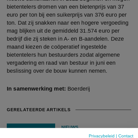
bietentelers dromen van een bietenprijs van 37 
euro per ton bij een suikerprijs van 376 euro per 
ton. Dat zij snakken naar een hogere vergoeding 
mag blijken uit de gemiddeld 31.574 euro per 
bedrijf die zij steken in A- en B-aandelen. Deze 
maand kiezen de coöperatief ingestelde 
bietentelers hun bestuurders zodat algemene 
vergadering en raad van bestuur in juni een 
beslissing over de bouw kunnen nemen.
In samenwerking met:
Boerderij
GERELATEERDE ARTIKELS
NIEUWS
Sommige maïspercelen
Privacybeleid
|
Contact