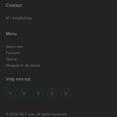
Contact
M •
info@vilt.be
Menu
Steun ons
Partners
Opinie
Wegwijs in de sector
Volg ons op:
screenreader.visit us on our facebook page: https://
screenreader.visit us on our linkedin page: ht
screenreader.visit us on our instagram
screenreader.visit us on our x pa
screenreader.visit us on o
© 2026 VILT vzw, all rights reserved