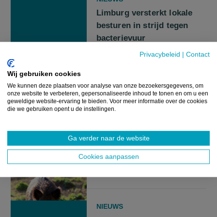
Limburg versterkt lokale
besturen in strijd tegen
bacterievuur
Privacybeleid
|
Contact
6 AUGUSTUS 2026
Wij gebruiken cookies
We kunnen deze plaatsen voor analyse van onze bezoekersgegevens, om
onze website te verbeteren, gepersonaliseerde inhoud te tonen en om u een
geweldige website-ervaring te bieden. Voor meer informatie over de cookies
NIEUWS
die we gebruiken opent u de instellingen.
Everzwijnen vernielen
maïsdoolhof nog voor de
Ga verder naar de website
opening
Cookies aanpassen
6 AUGUSTUS 2026
NIEUWS