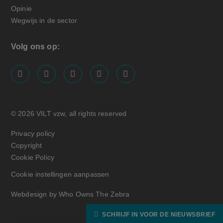
Opinie
Wegwijs in de sector
Volg ons op:
screenreader.visit us on our facebook page: https://
screenreader.visit us on our linkedin page: ht
screenreader.visit us on our instagram
screenreader.visit us on our x pa
screenreader.visit us on o
© 2026 VILT vzw, all rights reserved
Privacy policy
Copyright
Cookie Policy
Cookie instellingen aanpassen
Webdesign by Who Owns The Zebra
SCHRIJF IN VOOR DE NIEUWSBRIEF