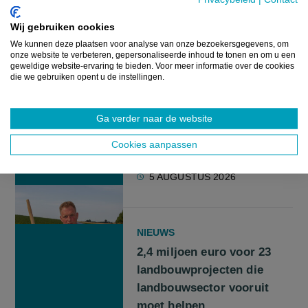
Wij gebruiken cookies
6 AUGUSTUS 2026
We kunnen deze plaatsen voor analyse van onze bezoekersgegevens, om
onze website te verbeteren, gepersonaliseerde inhoud te tonen en om u een
geweldige website-ervaring te bieden. Voor meer informatie over de cookies
die we gebruiken opent u de instellingen.
REPORTAGE
Aardappelboer vreest
Ga verder naar de website
veertig procent minder
opbrengst door droogte
Cookies aanpassen
5 AUGUSTUS 2026
NIEUWS
2,4 miljoen euro voor 23
landbouwprojecten die
landbouwsector vooruit
moet helpen