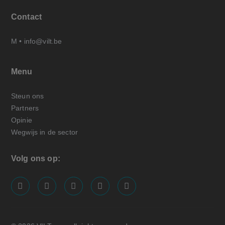
Contact
M •
info@vilt.be
Menu
Steun ons
Partners
Opinie
Wegwijs in de sector
Volg ons op:
screenreader.visit us on our facebook page: https://
screenreader.visit us on our linkedin page: ht
screenreader.visit us on our instagram
screenreader.visit us on our x pa
screenreader.visit us on o