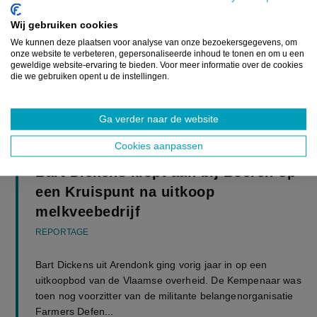
Wij gebruiken cookies
We kunnen deze plaatsen voor analyse van onze bezoekersgegevens, om
onze website te verbeteren, gepersonaliseerde inhoud te tonen en om u een
geweldige website-ervaring te bieden. Voor meer informatie over de cookies
die we gebruiken opent u de instellingen.
Ga verder naar de website
UITGELICHT
Cookies aanpassen
Bart Dickens klopt aan bij Boeren op
een Kruispunt na uitkoop
melkveebedrijf
REPORTAGE
Bart Dickens uit Arendonk ging vorig jaar in op een
uitkoopbod van de Vlaamse overheid. De Kempenaar was
toen nog voorzitter van de militante belangenorganisatie
Farmers Defen...