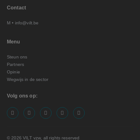
Contact
M •
info@vilt.be
Menu
Steun ons
Partners
Opinie
Wegwijs in de sector
Volg ons op:
screenreader.visit us on our facebook page: https://
screenreader.visit us on our linkedin page: ht
screenreader.visit us on our instagram
screenreader.visit us on our x pa
screenreader.visit us on o
© 2026 VILT vzw, all rights reserved