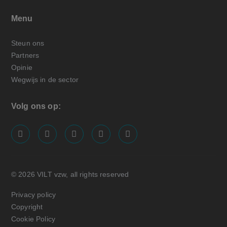
Menu
Steun ons
Partners
Opinie
Wegwijs in de sector
Volg ons op:
screenreader.visit us on our facebook page: https://
screenreader.visit us on our linkedin page: ht
screenreader.visit us on our instagram
screenreader.visit us on our x pa
screenreader.visit us on o
© 2026 VILT vzw, all rights reserved
Privacy policy
Copyright
Cookie Policy