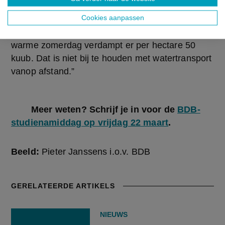
beregeningsbeurt van 25 mm. Noem dat gerust 
Cookies aanpassen
waanzin voor een teelt met een bruto-opbrengst 
van pakweg 5.000 euro per hectare. Op een 
warme zomerdag verdampt er per hectare 50 
kuub. Dat is niet bij te houden met watertransport 
vanop afstand.”
Meer weten? Schrijf je in voor de 
BDB-
studienamiddag op vrijdag 22 maart
.
Beeld:
Pieter Janssens i.o.v. BDB
GERELATEERDE ARTIKELS
NIEUWS