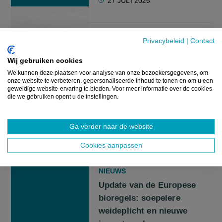
27 JULI 2026
NIEUWS
Privacybeleid
|
Contact
Geactualiseerd
Wij gebruiken cookies
Luchtbeleidsplan bevestigt
We kunnen deze plaatsen voor analyse van onze bezoekersgegevens, om
landbouwkoers: geen
onze website te verbeteren, gepersonaliseerde inhoud te tonen en om u een
geweldige website-ervaring te bieden. Voor meer informatie over de cookies
nieuwe maatregelen, wel
die we gebruiken opent u de instellingen.
verdere uitvoering van PAS
Ga verder naar de website
22 JULI 2026
Cookies aanpassen
NIEUWS
Update van de Europese
bioregels: soepelere
weideplicht en nieuwe