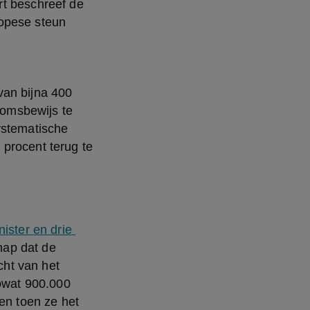
t beschreef de 
opese steun 
an bijna 400 
omsbewijs te 
ystematische 
procent terug te 
ister en drie 
ap dat de 
ht van het 
owat 900.000 
n toen ze het 