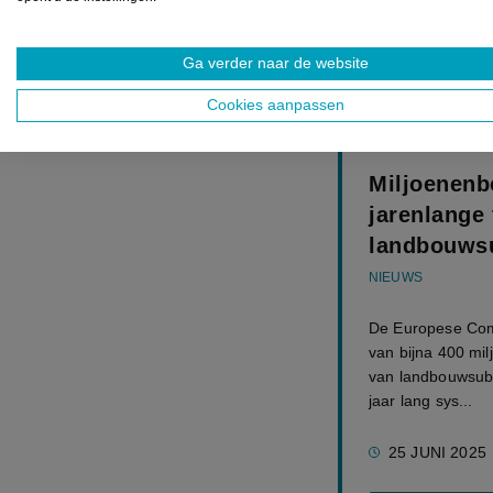
gesjoemel ontdek
minister van Lan
Ga verder naar de website
Cookies aanpassen
UITGELICHT
Miljoenenb
jarenlange
landbouws
NIEUWS
De Europese Com
van bijna 400 mi
van landbouwsub
jaar lang sys...
25 JUNI 2025