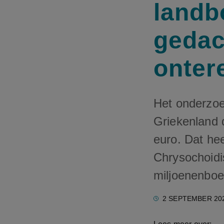
landb
gedac
onter
Het onderzoe
Griekenland 
euro. Dat he
Chrysochoidi
miljoenenboe
2 SEPTEMBER 20