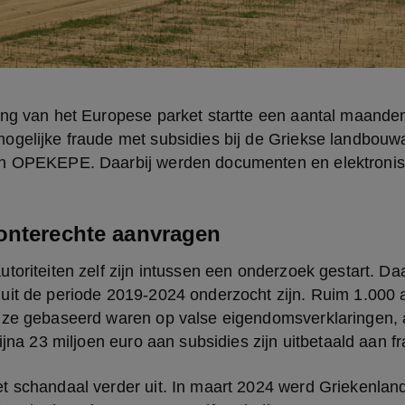
ing van het Europese parket startte een aantal maande
ogelijke fraude met subsidies bij de Griekse landbouwa
n OPEKEPE. Daarbij werden documenten en elektronisc
onterechte aanvragen
oriteiten zelf zijn intussen een onderzoek gestart. Daarui
uit de periode 2019-2024 onderzocht zijn. Ruim 1.000 
 ze gebaseerd waren op valse eigendomsverklaringen, al
bijna 23 miljoen euro aan subsidies zijn uitbetaald aan f
t schandaal verder uit. In maart 2024 werd Griekenland