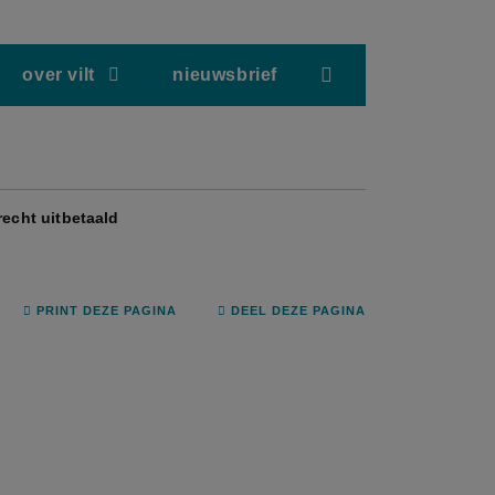
screenreader.hea
over vilt
nieuwsbrief
echt uitbetaald
PRINT DEZE PAGINA
DEEL DEZE PAGINA