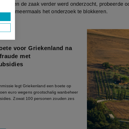
te. Toen de zaak verder werd onderzocht, probeerde oo
dbouw meermaals het onderzoek te blokkeren.
oete voor Griekenland na
 fraude met
ubsidies
missie legt Griekenland een boete op
ljoen euro wegens grootschalig wanbeheer
sidies. Zowat 100 personen zouden zes