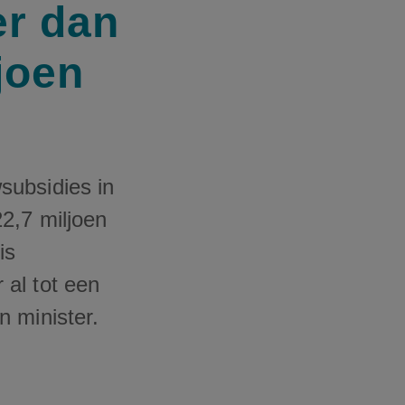
er dan
joen
subsidies in
2,7 miljoen
is
al tot een
n minister.