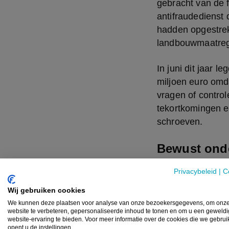
gebracht van de f
antifraudedienst
hadden opgestrek
landbouwmaatrege
In juni dit jaar 
miljoen euro omd
vragen of control
tekortkomingen en
schroeven.
Bewust ond
Het schandaal lei
Privacybeleid
|
C
viceministers
 en 
Wij gebruiken cookies
Europese landbou
We kunnen deze plaatsen voor analyse van onze bezoekersgegevens, om onz
ministerie van La
website te verbeteren, gepersonaliseerde inhoud te tonen en om u een geweld
website-ervaring te bieden. Voor meer informatie over de cookies die we gebru
boeren. OPEKEPE 
opent u de instellingen.