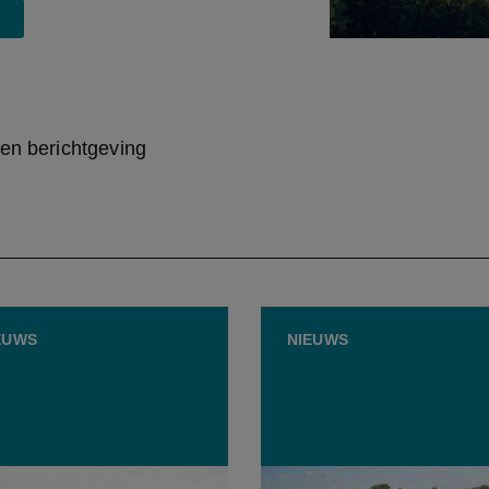
gen berichtgeving
EUWS
NIEUWS