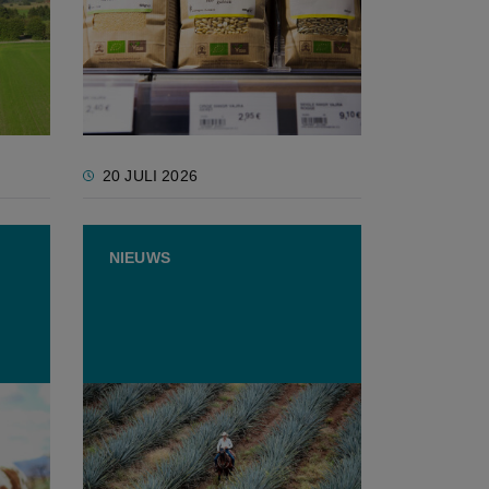
Update van de Europese
gt
bioregels: soepelere
uwe
weideplicht en nieuwe
importregels
20 JULI 2026
NIEUWS
tste
Vernieuwd EU-Mexico
en
handelsakkoord vindt brede
erij?
steun in Europees Parlement