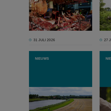
Kwaliteit blijft sterkste troef
Europ
van Europese voeding,
weini
duurzaamheid veel minder
nitra
31 JULI 2026
27 
NIEUWS
NI
Evaluatie Nitraatrichtlijn ziet
Europ
geen reden om mestnorm te
tuinb
verhogen, wel voor strenger
veren