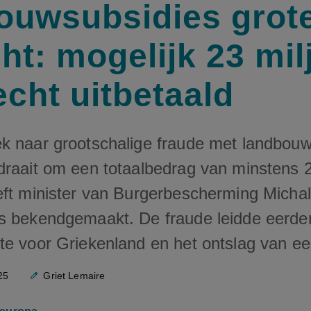
ouwsubsidies grot
ht: mogelijk 23 mil
echt uitbetaald
k naar grootschalige fraude met landbouw
draait om een totaalbedrag van minstens 2
eft minister van Burgerbescherming Michal
s bekendgemaakt. De fraude leidde eerder 
te voor Griekenland en het ontslag van ee
25
Griet Lemaire