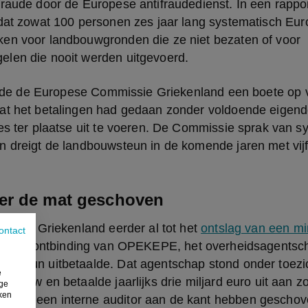
raude door de Europese antifraudedienst. In een rappor
 dat zowat 100 personen zes jaar lang systematisch Eur
en voor landbouwgronden die ze niet bezaten of voor 
len die nooit werden uitgevoerd.
legde de Europese Commissie Griekenland een boete op v
at het betalingen had gedaan zonder voldoende eigend
es ter plaatse uit te voeren. De Commissie sprak van s
 dreigt de landbouwsteun in de komende jaren met vijf 
er de mat geschoven
dde in Griekenland eerder al tot het 
ontslag van een min
ontact
tot de ontbinding van OPEKEPE, het overheidsagentsch
wsteun uitbetaalde. Dat agentschap stond onder toezic
e
ndbouw en betaalde jaarlijks drie miljard euro uit aan z
ige
iken
zou een interne auditor aan de kant hebben geschove