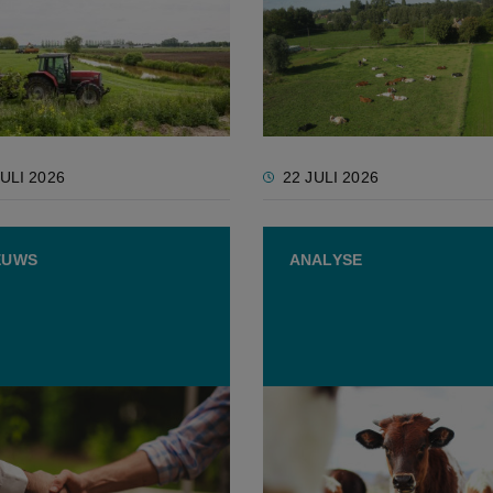
ese evaluatie bevat
Geactualiseerd
g lof voor Vlaamse
Luchtbeleidsplan bevesti
ataanpak in 2020-2023
landbouwkoers: geen nie
maatregelen, wel verdere
uitvoering van PAS
JULI 2026
22 JULI 2026
EUWS
ANALYSE
a vraagt land- en
Wat zijn vandaag de groo
ouwers om zich sterker te
troeven en kwetsbaarhed
igen
van de Europese veehoud