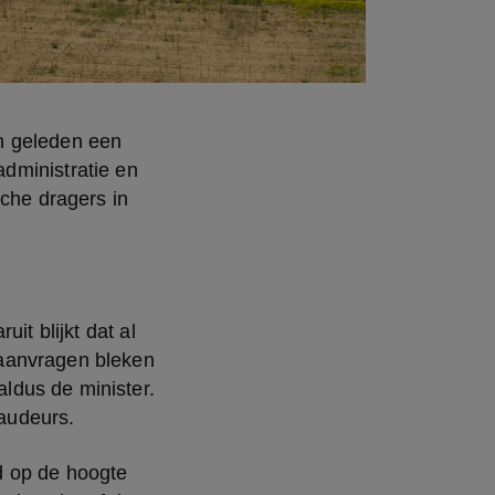
n geleden een 
dministratie en 
he dragers in 
t blijkt dat al 
aanvragen bleken 
dus de minister. 
raudeurs.
 op de hoogte 