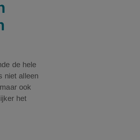
n
n
nde de hele
 niet alleen
, maar ook
jker het