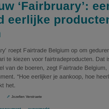
uw ‘Fairbruary’: ee
 eerlijke producte
n
ary' roept Fairtrade Belgium op om gedure
i te kiezen voor fairtradeproducten. Dat is
eel van de boeren, zegt Fairtrade Belgium
ent. “Hoe eerlijker je aankoop, hoe heerli
kt het.
Jozefien Verstraete