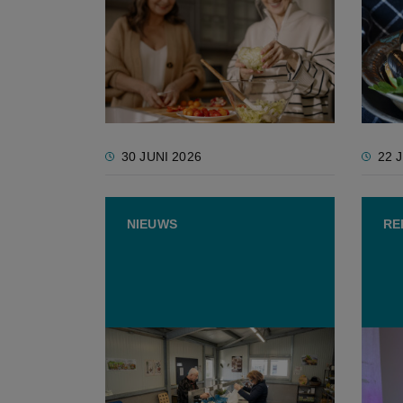
Jongeren gooien fors vaker
Jongv
eten weg dan 55-plussers
mosse
ouder
30 JUNI 2026
22 
NIEUWS
RE
Wervel lanceert ‘Mei
Van w
Supermarktvrij’
bierk
innov