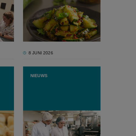
VLAM lanceert campagne:
"Smos alles, vlam gewoon
groenten op je lunch"
leen
8 JUNI 2026
NIEUWS
ering
Belgische voedingsbedrijven
bij wereldtop in
voedselveiligheid, maar