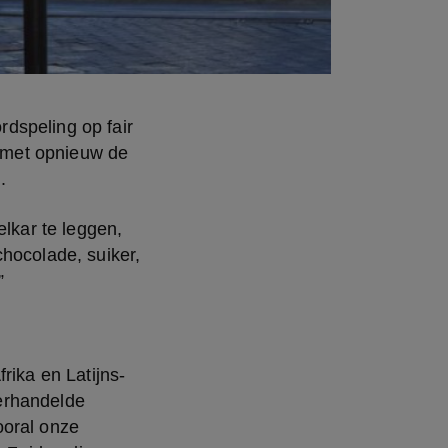
dspeling op fair 
, met opnieuw de 
.
lkar te leggen, 
hocolade, suiker, 
”
rika en Latijns-
erhandelde 
oral onze 