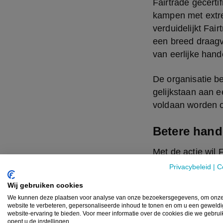
Fairtrade gecerti
kampen met extre
verduidelijkt Fair
een breed draagvl
van eerlijke hande
De organisatie be
gelijkstaan aan e
voldaan worden om
Betere hand
Met de actie wil
bij elkaar staan 
Privacybeleid
|
C
boer betere hand
Wij gebruiken cookies
het product. En d
We kunnen deze plaatsen voor analyse van onze bezoekersgegevens, om onz
website te verbeteren, gepersonaliseerde inhoud te tonen en om u een geweld
website-ervaring te bieden. Voor meer informatie over de cookies die we gebru
"Als consument he
opent u de instellingen.