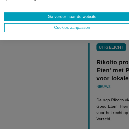
Weiler. "Als we 
aankoop, dan gev
Ga verder naar de website
rug. Uiteindelijk
inkomen.”
Cookies aanpassen
UITGELICHT
Rikolto pr
Eten’ met 
voor lokale
NIEUWS
De ngo Rikolto vi
Goed Eten’. Hier
voor het recht o
Verschi...