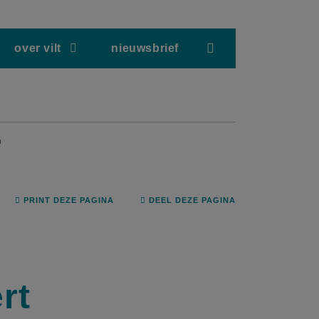
screenreader.hea
over vilt
nieuwsbrief
n
PRINT DEZE PAGINA
DEEL DEZE PAGINA
rt