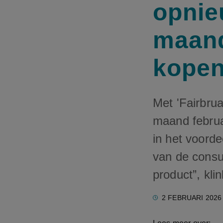
opnie
maand
kope
Met 'Fairbru
maand februar
in het voord
van de consum
product”, klin
2 FEBRUARI 2026