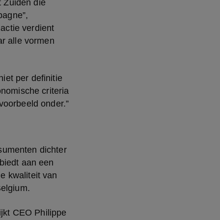
 Zuiden die 
agne”, 
actie verdient 
r alle vormen 
t per definitie 
nomische criteria 
voorbeeld onder.”
sumenten dichter 
biedt aan een 
 kwaliteit van 
Belgium.
ijkt CEO Philippe 