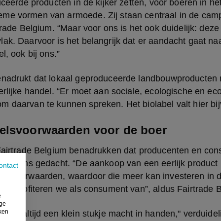
ficeerde producten in de kijker zetten, voor boeren in het
me vormen van armoede. Zij staan centraal in de camp
trade Belgium. “Maar voor ons is het ook duidelijk: deze 
ak. Daarvoor is het belangrijk dat er aandacht gaat naa
l, ook bij ons.”
nadrukt dat lokaal geproduceerde landbouwproducten nie
erlijke handel. “Er moet aan sociale, ecologische en eco
 daarvan te kunnen spreken. Het biolabel valt hier bij
elsvoorwaarden voor de boer
 Fairtrade Belgium benadrukken dat producenten en con
dan soms gedacht. “De aankoop van een eerlijk product 
ontact
elsvoorwaarden, waardoor die meer kan investeren in de
aar profiteren we als consument van”, aldus Fairtrade 
e
ige
iken
b je altijd een klein stukje macht in handen," verduidel