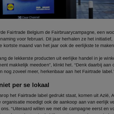
erde Fairtrade Belgium de Fairbruarycampagne, een woor
aming voor februari. Dit jaar herhalen ze het initiatief
 kortste maand van het jaar ook de eerlijkste te maken
ng de lekkerste producten uit eerlijke handel in je winke
ent makkelijk meedoen”, klinkt het. “Denk daarbij aan c
n nog zoveel meer, herkenbaar aan het Fairtrade label.
niet per se lokaal
op het Fairtrade label gedrukt staat, komen uit Azië, Af
 organisatie moedigt ook de aankoop aan van eerlijk v
 ons. “Uiteraard willen we met de campagne eerst en vo