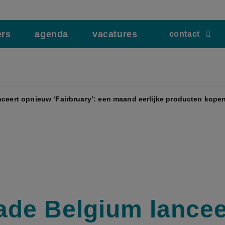
ers
agenda
vacatures
contact
nceert opnieuw ‘Fairbruary’: een maand eerlijke producten kope
rade Belgium lancee