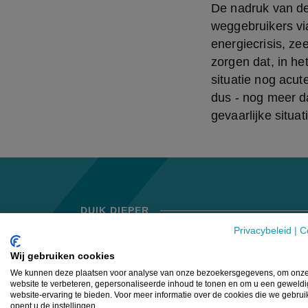
De nadruk van de
weggebruikers vi
energiecrisis, ze
zorgen dat, in h
situatie nog acut
dus - nog meer da
gevaarlijke situa
DUIK DIEPER
Privacybeleid
|
C
Wij gebruiken cookies
NIEUWS
NI
We kunnen deze plaatsen voor analyse van onze bezoekersgegevens, om onz
website te verbeteren, gepersonaliseerde inhoud te tonen en om u een geweld
website-ervaring te bieden. Voor meer informatie over de cookies die we gebru
opent u de instellingen.