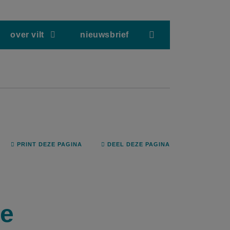
screenreader.hea
over vilt
nieuwsbrief
PRINT DEZE PAGINA
DEEL DEZE PAGINA
e