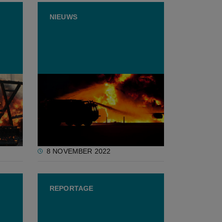
NIEUWS
t
“Met enkele goedkope
ingrepen vermijd je veel leed
r
door stalbranden”
8 NOVEMBER 2022
REPORTAGE