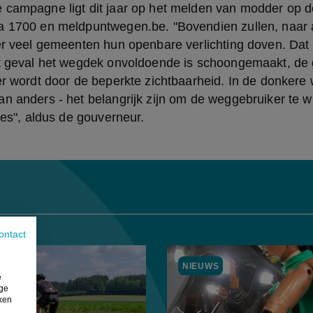
 campagne ligt dit jaar op het melden van modder op d
a 1700 en meldpuntwegen.be. "Bovendien zullen, naar a
er veel gemeenten hun openbare verlichting doven. Dat 
et geval het wegdek onvoldoende is schoongemaakt, de g
er wordt door de beperkte zichtbaarheid. In de donkere w
n anders - het belangrijk zijn om de weggebruiker te wi
ties", aldus de gouverneur.
ontact
EUWS
NIEUWS
e
ige
iken