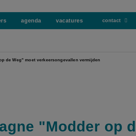
ers
agenda
vacatures
contact
p de Weg" moet verkeersongevallen vermijden
gne "Modder op d