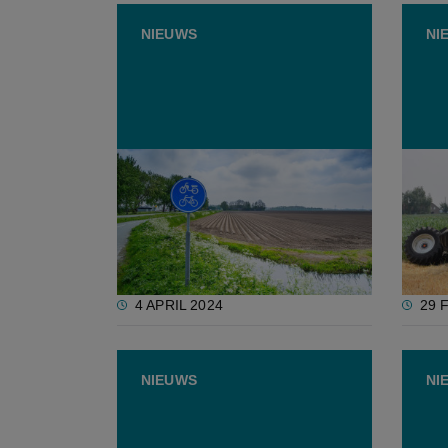
NIEUWS
NI
Boerenbond lanceert nieuwe
Groen
verkeersveiligheidscampagne
arbei
4 APRIL 2024
29 
NIEUWS
NI