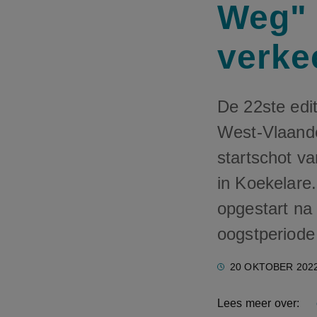
Weg"
verke
De 22ste edi
West-Vlaande
startschot v
in Koekelare
opgestart na 
oogstperiode 
20 OKTOBER 202
Lees meer over: