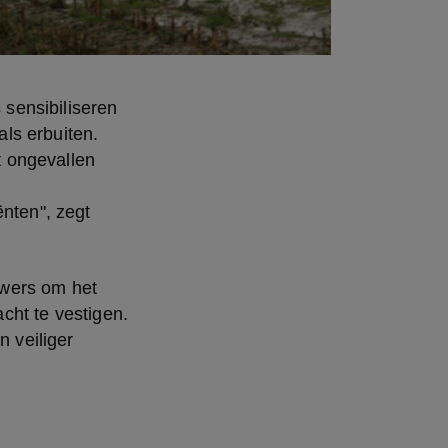
ensibiliseren 
s erbuiten. 
 ongevallen 
nten", zegt 
wers om het 
ht te vestigen. 
veiliger 