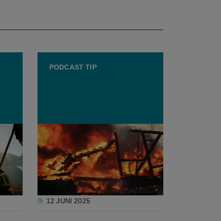
PODCAST TIP
ar
Podcast met PreventAgri over
ers in
veiligheid en gezondheid in de
sector
12 JUNI 2025