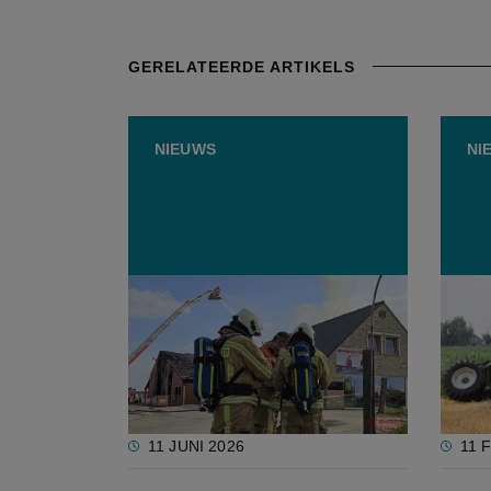
GERELATEERDE ARTIKELS
NIEUWS
NI
Vooruit vraagt Vlaanderen om
Één a
actie in strijd tegen
Vlaam
stalbranden
één o
gevol
11 JUNI 2026
11 