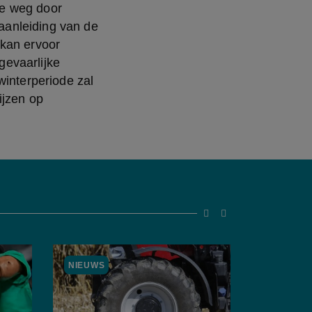
e weg door 
anleiding van de 
kan ervoor 
evaarlijke 
interperiode zal 
jzen op 
screenreader.slider go t
screenreader.slider 
NIEUWS