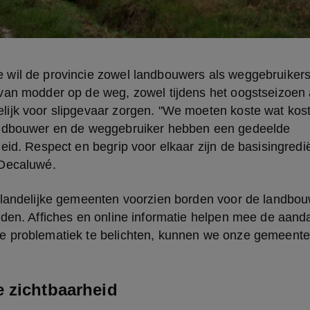
wil de provincie zowel landbouwers als weggebruikers s
an modder op de weg, zowel tijdens het oogstseizoen al
ijk voor slipgevaar zorgen. "We moeten koste wat kost
ndbouwer en de weggebruiker hebben een gedeelde 
eid. Respect en begrip voor elkaar zijn de basisingredië
 Decaluwé.
 landelijke gemeenten voorzien borden voor de landbou
den. Affiches en online informatie helpen mee de aandac
 problematiek te belichten, kunnen we onze gemeenten 
 zichtbaarheid