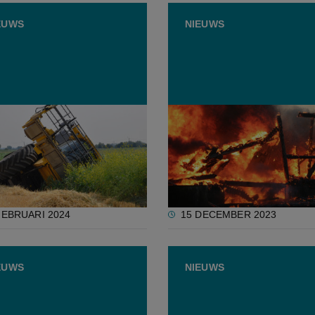
EUWS
NIEUWS
e sector telt 8 procent
“Basisbrandpreventie kos
dsongevallen in 2023
niets en kan je bedrijf
onmiddellijk brandveilige
maken”
FEBRUARI 2024
15 DECEMBER 2023
EUWS
NIEUWS