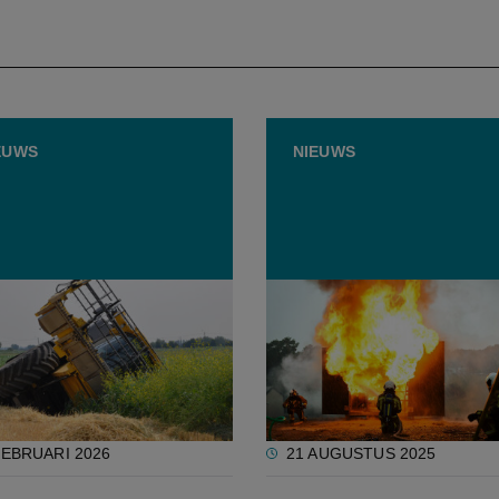
EUWS
NIEUWS
rbeidsongeval per dag in
Rapport stalbranden: Wa
se landbouwsector: "Bij
rook is, ontbreken de cijf
p de vijf met blijvende
Vlaanderen
gen"
FEBRUARI 2026
21 AUGUSTUS 2025