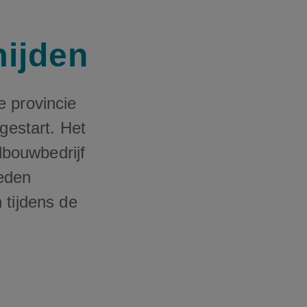
mijden
e provincie
estart. Het
bouwbedrijf
eden
 tijdens de