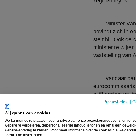
zegt Robeyns.
	Minister Van den Heuvel erkent de moeilijke situatie van de fruittelers. “De sector 
bevindt zich in ee
stelt hij. Ook de
minister te wijte
vaststelling van 
	Vandaar dat hij er samen met de federale landbouwminister Ducarme bij 
eurocommissaris 
blijft perfect vei
Specifiek voor de
Privacybeleid
|
C
maken tussen var
Wij gebruiken cookies
vastgesteld en de
We kunnen deze plaatsen voor analyse van onze bezoekersgegevens, om onz
geen enkel varken
website te verbeteren, gepersonaliseerde inhoud te tonen en om u een geweld
website-ervaring te bieden. Voor meer informatie over de cookies die we gebru
opent u de instellingen.