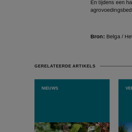
En tijdens een h
agrovoedingsbedr
Bron:
Belga / He
GERELATEERDE ARTIKELS
NIEUWS
VE
Limburg versterkt lokale
Een t