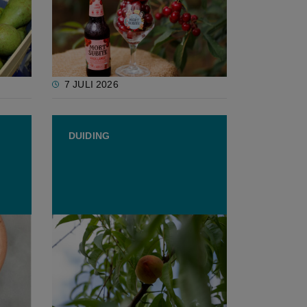
ht
vast aan Belgische krieken
7 JULI 2026
DUIDING
se
Watermeloenen,
passievruchten en nu kiwi’s: de
opmars van exotische vruchten
in Vlaanderen