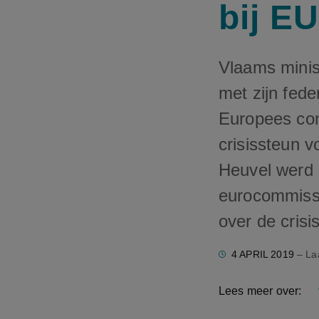
bij E
Vlaams mini
met zijn fed
Europees co
crisissteun v
Heuvel werd 
eurocommissar
over de cris
4 APRIL 2019
– Laa
Lees meer over: