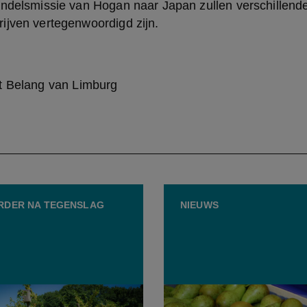
andelsmissie van Hogan naar Japan zullen verschillende
ijven vertegenwoordigd zijn.
t Belang van Limburg
RDER NA TEGENSLAG
NIEUWS
egenslag als keerpunt:
Ondanks hagel en hittego