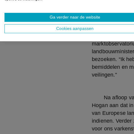
	Voor de fruitsector heeft Van den Heuvel de problematiek van de Europese GMO-
Ga verder naar de website
gelden voor veil
aantal voorstell
Cookies aanpassen
van de export en
marktobservatori
landbouwminister 
bezoeken. “Ik heb 
bemiddelen en me
veilingen.”
	Na afloop van het gesprek met de Belgische landbouwministers gaf commissaris 
Hogan aan dat in 
van Europese land
indienen. Verder
voor ons varkensv