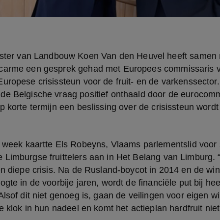
ucarme een gesprek gehad met Europees commissaris 
uropese crisissteun voor de fruit- en de varkenssector.
e Belgische vraag positief onthaald door de eurocommis
p korte termijn een beslissing over de crisissteun wor
Limburgse fruittelers aan in Het Belang van Limburg. “
en diepe crisis. Na de Rusland-boycot in 2014 en de win
gte in de voorbije jaren, wordt de financiële put bij heel
Alsof dit niet genoeg is, gaan de veilingen voor eigen wi
e klok in hun nadeel en komt het actieplan hardfruit niet