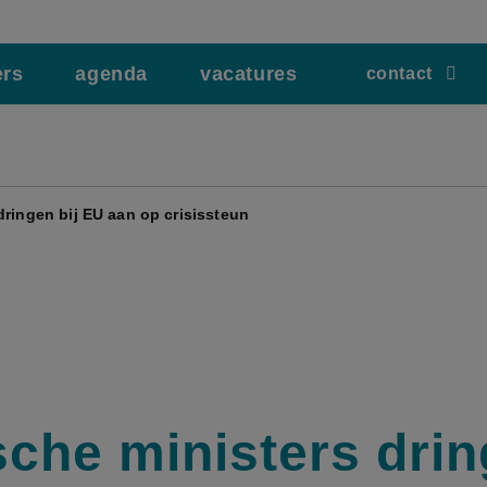
ers
agenda
vacatures
contact
dringen bij EU aan op crisissteun
sche ministers dri