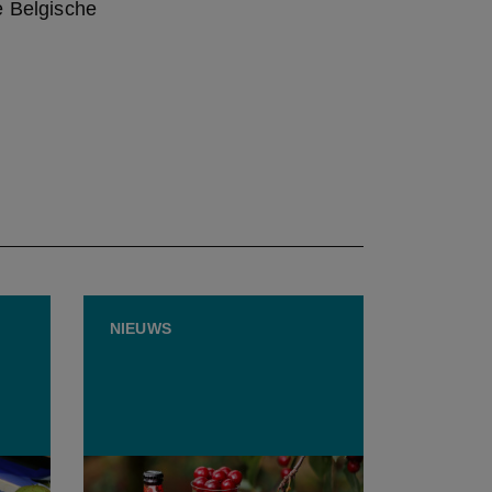
 Belgische 
NIEUWS
lf
Belgische bierbrouwer houdt