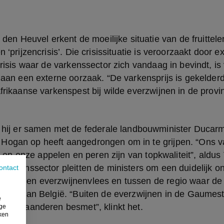
n ‘prijzencrisis’. Die crisissituatie is veroorzaakt door ex
 crisis waar de varkenssector zich vandaag in bevindt, is
n aan een externe oorzaak. “De varkensprijs is gekelderd
Afrikaanse varkenspest bij wilde everzwijnen in de prov
Hogan op heeft aangedrongen om in te grijpen. “Ons va
lig en onze appelen en peren zijn van topkwaliteit”, aldu
 varkenssector pleitten de ministers om een duidelijk on
ontact
kens- en everzwijnenvlees en tussen de regio waar de 
 rest van België. “Buiten de everzwijnen in de Gaumest
e
 in Vlaanderen besmet”, klinkt het.
ige
iken