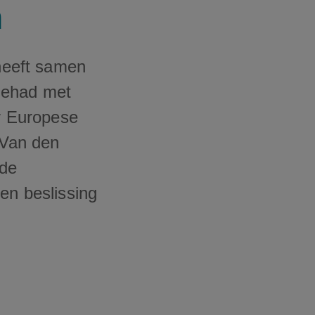
n
heeft samen
gehad met
r Europese
 Van den
 de
en beslissing