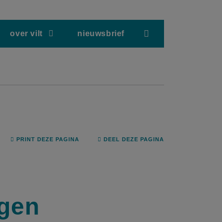
screenreader.hea
over vilt
nieuwsbrief
PRINT DEZE PAGINA
DEEL DEZE PAGINA
ngen