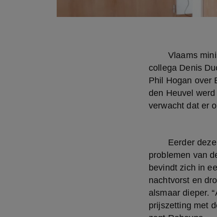
	Vlaams minister van Landbouw Koen Van den Heuvel heeft samen met zijn federale 
collega Denis D
Phil Hogan over E
den Heuvel werd d
verwacht dat er o
	Eerder deze week kaartte Els Robeyns, Vlaams parlementslid voor sp.a, de 
problemen van de 
bevindt zich in e
nachtvorst en droo
alsmaar dieper. “
prijszetting met d