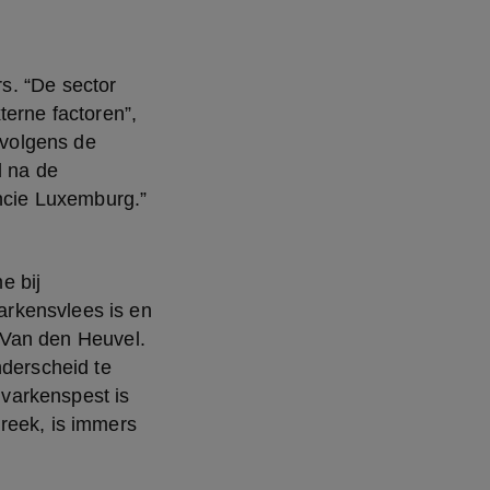
terne factoren”, 
 volgens de 
 na de 
incie Luxemburg.”
rkensvlees is en 
s Van den Heuvel. 
derscheid te 
varkenspest is 
reek, is immers 