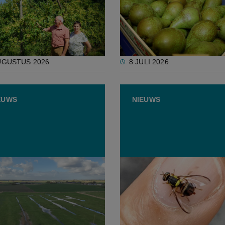
torm leidde tot één van
mooie perenoogst verwac
ste professionele
ssingen uit onze carrière"
UGUSTUS 2026
8 JULI 2026
EUWS
NIEUWS
ouwers ruilen
FAVV strijdt tegen ooster
ppelen en suikerbieten
fruitvlieg: “Economische
ecoregelingen, maar is dit
impact kan enorm zijn”
andig?