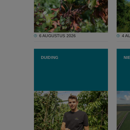
besturen in strijd tegen
"De s
bacterievuur
de be
besli
6 AUGUSTUS 2026
4 A
DUIDING
NI
Startende kersenteler laat
Landb
droom van veehouderij varen:
aarda
"Gaat met onzekerheid
voor 
gepaard"
verst