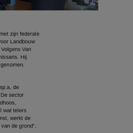
voor Landbouw 
 Volgens Van 
saris. Hij 
dt genomen.
De sector 
dhoos, 
 wat telers 
nst, werkt de 
 van de grond”, 