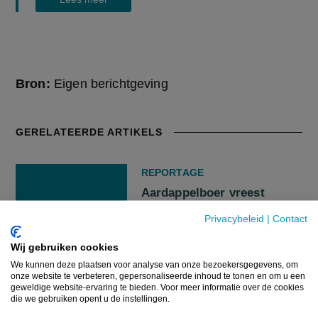
Bron:
Eigen berichtgeving
GERELATEERDE ARTIKELS
REPORTAGE
Aardappelboer vreest
veertig procent minder
Privacybeleid
|
Contact
opbrengst door droogte
Wij gebruiken cookies
We kunnen deze plaatsen voor analyse van onze bezoekersgegevens, om
5 AUGUSTUS 2026
onze website te verbeteren, gepersonaliseerde inhoud te tonen en om u een
geweldige website-ervaring te bieden. Voor meer informatie over de cookies
die we gebruiken opent u de instellingen.