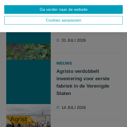
NIEUWS
Ga verder naar de website
Computerwetenschapper
werkt aan drone die op
Cookies aanpassen
coloradokevers jaagt
31 JULI 2026
NIEUWS
Agristo verdubbelt
investering voor eerste
fabriek in de Verenigde
Staten
14 JULI 2026