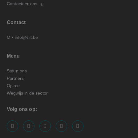
Contacteer ons
Contact
M •
info@vilt.be
Menu
Steun ons
Partners
Opinie
Wegwijs in de sector
Volg ons op:
screenreader.visit us on our facebook page: https://
screenreader.visit us on our linkedin page: ht
screenreader.visit us on our instagram
screenreader.visit us on our x pa
screenreader.visit us on o