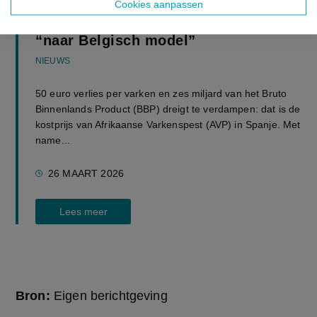
Cookies aanpassen
Spanje wil varkenspest bestrijden
“naar Belgisch model”
NIEUWS
50 euro verlies per varken en zes miljard van het Bruto
Binnenlands Product (BBP) dreigt te verdampen: dat is de
kostprijs van Afrikaanse Varkenspest (AVP) in Spanje. Met
name...
26 MAART 2026
Lees meer
Bron:
Eigen berichtgeving