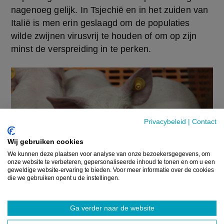
nagenoeg gelijk. In Tsjechië en in het zuiden van 
Italië is men erin geslaagd om de populaties 
wilde zwijnen virusvrij te houden of om op zijn 
minst de verspreiding in te perken.
Privacybeleid
|
Contact
Wij gebruiken cookies
We kunnen deze plaatsen voor analyse van onze bezoekersgegevens, om
onze website te verbeteren, gepersonaliseerde inhoud te tonen en om u een
geweldige website-ervaring te bieden. Voor meer informatie over de cookies
die we gebruiken opent u de instellingen.
Ga verder naar de website
UITGELICHT