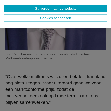
Ga verder naar de website
Cookies aanpassen
Luc Van Hoe werd in januari aangesteld als Directeur
Melkveehouderijzaken België
“Over welke melkprijs wij zullen betalen, kan ik nu 
nog niets zeggen. Maar uiteraard gaan we voor 
een marktconforme prijs, zodat de 
melkveehouders ook op lange termijn met ons 
blijven samenwerken.”