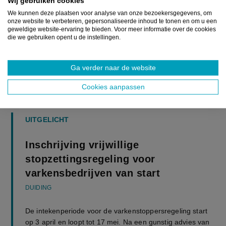
Wij gebruiken cookies
We kunnen deze plaatsen voor analyse van onze bezoekersgegevens, om
onze website te verbeteren, gepersonaliseerde inhoud te tonen en om u een
geweldige website-ervaring te bieden. Voor meer informatie over de cookies
die we gebruiken opent u de instellingen.
Ga verder naar de website
Cookies aanpassen
UITGELICHT
Inschrijving vrijwillige
stopzettingsregeling voor
varkensbedrijven van start
DUIDING
De intekenperiode voor de varkenstoppersregeling start
op 3 april en loopt tot 17 mei. Na een gunstig advies van