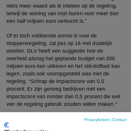
niets meer waard als ik inteken op de regeling, 
terwijl de woning van mijn buren voor meer dan 
een half miljoen euro verkocht is.”
Of er toch voldoende animo is voor de 
stoppersregeling, zal pas op 16 mei duidelijk 
worden. DLV heeft een suggestie hoe de 
overheid alsnog het geplande budget van 200 
miljoen euro kan uitkeren en het stikstofbad kan 
legen, zoals ook vooropgesteld was met de 
regeling. “Schrap de impactscore van 0,5 
procent. Er zijn genoeg bedrijven met een 
impactscore van minder dan 0,5 procent die wel 
van de regeling gebruik zouden willen maken."
Privacybeleid
|
Contact