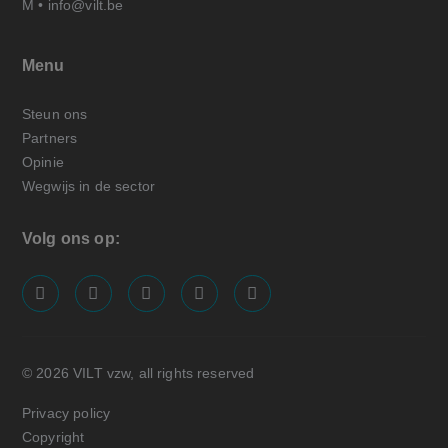
M •
info@vilt.be
Menu
Steun ons
Partners
Opinie
Wegwijs in de sector
Volg ons op:
screenreader.visit us on our facebook page: https://
screenreader.visit us on our linkedin page: ht
screenreader.visit us on our instagram
screenreader.visit us on our x pa
screenreader.visit us on o
© 2026 VILT vzw, all rights reserved
Privacy policy
Copyright