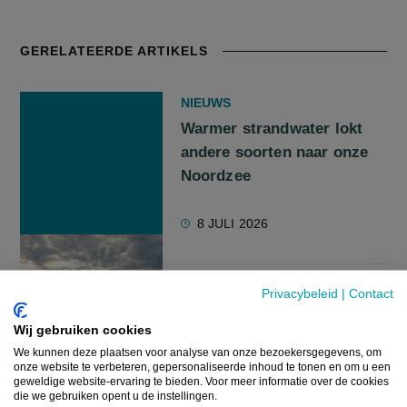
GERELATEERDE ARTIKELS
NIEUWS
Warmer strandwater lokt
andere soorten naar onze
Noordzee
8 JULI 2026
Privacybeleid
|
Contact
NIEUWS
Hoge Gezondheidsraad
Wij gebruiken cookies
beveelt na 22 jaar weer aan
We kunnen deze plaatsen voor analyse van onze bezoekersgegevens, om
onze website te verbeteren, gepersonaliseerde inhoud te tonen en om u een
om maximaal twee keer per
geweldige website-ervaring te bieden. Voor meer informatie over de cookies
week vis te eten
die we gebruiken opent u de instellingen.