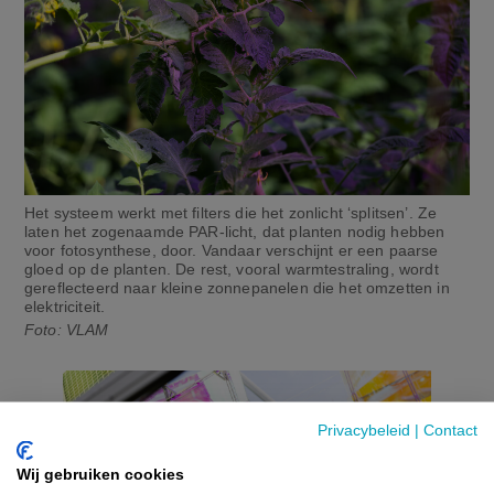
Het systeem werkt met filters die het zonlicht ‘splitsen’. Ze
laten het zogenaamde PAR-licht, dat planten nodig hebben
voor fotosynthese, door. Vandaar verschijnt er een paarse
gloed op de planten. De rest, vooral warmtestraling, wordt
gereflecteerd naar kleine zonnepanelen die het omzetten in
elektriciteit.
Foto: VLAM
Privacybeleid
|
Contact
Wij gebruiken cookies