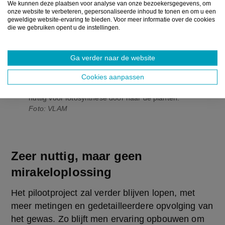
We kunnen deze plaatsen voor analyse van onze bezoekersgegevens, om
onze website te verbeteren, gepersonaliseerde inhoud te tonen en om u een
geweldige website-ervaring te bieden. Voor meer informatie over de cookies
die we gebruiken opent u de instellingen.
Ga verder naar de website
Neen, dit is niet het plafond van de Versuz of de
Carré, maar wel van een unieke energie-innovatie
Cookies aanpassen
in de tomatenteelt. De kleurfilters reflecteren
warmte naar de zonnepanelen, en laten het licht
nuttig voor fotosynthese door naar de planten.
Foto: VLAM
Zeer nuttig, maar geen
mirakeloplossing
Het pilootproject zal verder blijven lopen, met 
meer metingen en gedetailleerdere opvolging van 
het gewas. Zo blijft men ervaring opbouwen om 