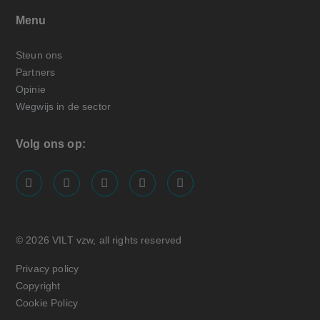
Menu
Steun ons
Partners
Opinie
Wegwijs in de sector
Volg ons op:
screenreader.visit us on our facebook page: https://
screenreader.visit us on our linkedin page: ht
screenreader.visit us on our instagram
screenreader.visit us on our x pa
screenreader.visit us on o
© 2026 VILT vzw, all rights reserved
Privacy policy
Copyright
Cookie Policy