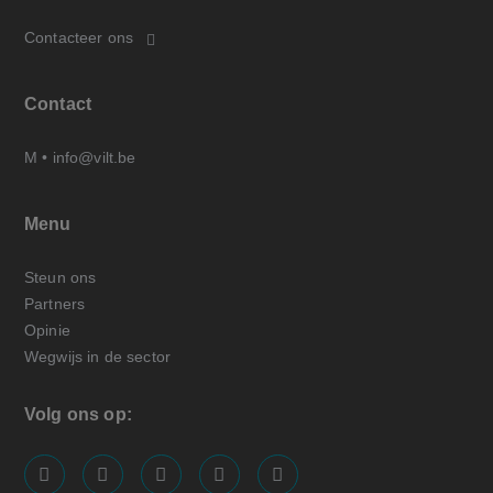
Contacteer ons
Contact
M •
info@vilt.be
Menu
Steun ons
Partners
Opinie
Wegwijs in de sector
Volg ons op:
screenreader.visit us on our facebook page: https://
screenreader.visit us on our linkedin page: ht
screenreader.visit us on our instagram
screenreader.visit us on our x pa
screenreader.visit us on o