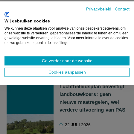
NIEUWS
Privacybeleid
|
Contact
Laboresultaten bevestigen:
Wij gebruiken cookies
kinderboerderij was bron
We kunnen deze plaatsen voor analyse van onze bezoekersgegevens, om
van STEC-besmettingen
onze website te verbeteren, gepersonaliseerde inhoud te tonen en om u een
geweldige website-ervaring te bieden. Voor meer informatie over de cookies
die we gebruiken opent u de instellingen.
3 AUGUSTUS 2026
Ga verder naar de website
NIEUWS
Cookies aanpassen
Geactualiseerd
Luchtbeleidsplan bevestigt
landbouwkoers: geen
nieuwe maatregelen, wel
verdere uitvoering van PAS
22 JULI 2026