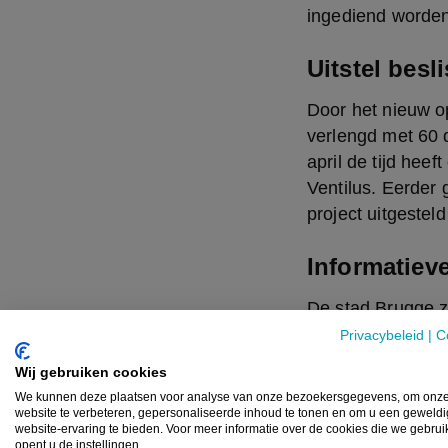
ingediend worden
Uitstel besl
Door het nieuw 
verlengd met 60 d
april de tijd hee
Ventilus. Eerder 
project uitgestel
Informatiev
De stad Brugge za
het ‘Hoogspanning
Privacybeleid
|
C
informatievergad
Wij gebruiken cookies
omgevingsvergunn
We kunnen deze plaatsen voor analyse van onze bezoekersgegevens, om onz
het.
website te verbeteren, gepersonaliseerde inhoud te tonen en om u een geweld
website-ervaring te bieden. Voor meer informatie over de cookies die we gebru
opent u de instellingen.