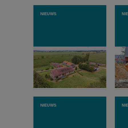
NIEUWS
NI
Groen wil voorkooprecht
Vlaan
ecologische landbouwers voor
vol: 
oude hoeves
inge
25 JUNI 2026
19 
NIEUWS
NI