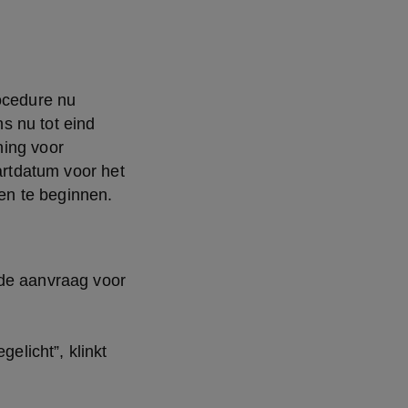
cedure nu 
 nu tot eind 
ing voor 
artdatum voor het 
ken te beginnen.
de aanvraag voor 
licht”, klinkt 