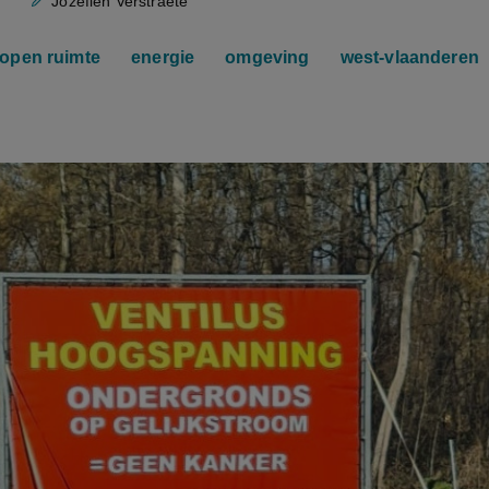
Jozefien Verstraete
open ruimte
energie
omgeving
west-vlaanderen