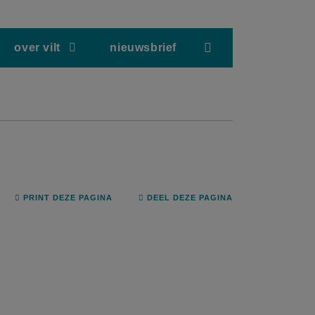
screenreader.hea
over vilt
nieuwsbrief
PRINT DEZE PAGINA
DEEL DEZE PAGINA