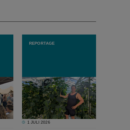
REPORTAGE
s op
Dag van de Komkommer: "In
de zomer blijf ik nooit langer
dan een kwartier weg van mijn
komkommers"
1 JULI 2026