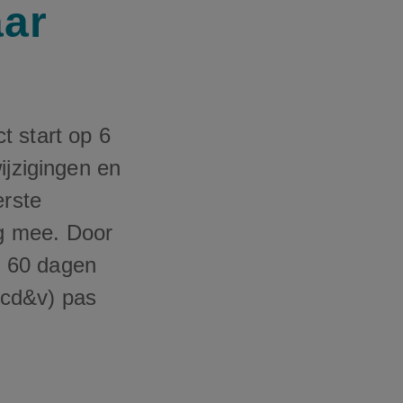
aar
t start op 6
ijzigingen en
erste
g mee. Door
t 60 dagen
(cd&v) pas