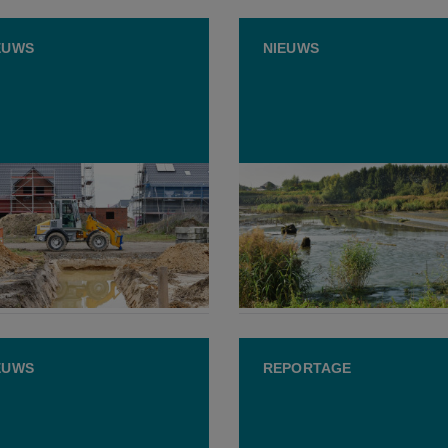
EUWS
NIEUWS
deren staat steeds meer
Brouns zoekt
Elke dag 3,8 hectare extra
‘watercommissaris’ om be
nomen
te stroomlijnen
JUNI 2026
9 JUNI 2026
EUWS
REPORTAGE