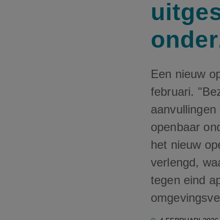
uitge
onder
Een nieuw op
februari. "Be
aanvullingen 
openbaar ond
het nieuw op
verlengd, wa
tegen eind a
omgevingsver