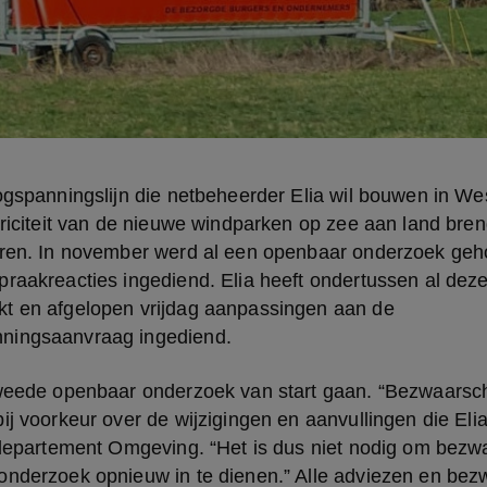
ogspanningslijn die netbeheerder Elia wil bouwen in We
triciteit van de nieuwe windparken op zee aan land bren
eren. In november werd al een openbaar onderzoek geho
raakreacties ingediend. Elia heeft ondertussen al deze
t en afgelopen vrijdag aanpassingen aan de 
ningsaanvraag ingediend.
tweede openbaar onderzoek van start gaan. “Bezwaarschr
ij voorkeur over de wijzigingen en aanvullingen die Elia
 departement Omgeving. “Het is dus niet nodig om bezwar
onderzoek opnieuw in te dienen.” Alle adviezen en bez