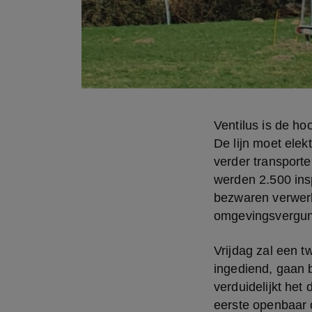
Ventilus is de ho
De lijn moet elek
verder transport
werden 2.500 insp
bezwaren verwerk
omgevingsvergun
Vrijdag zal een 
ingediend, gaan b
verduidelijkt het
eerste openbaar 