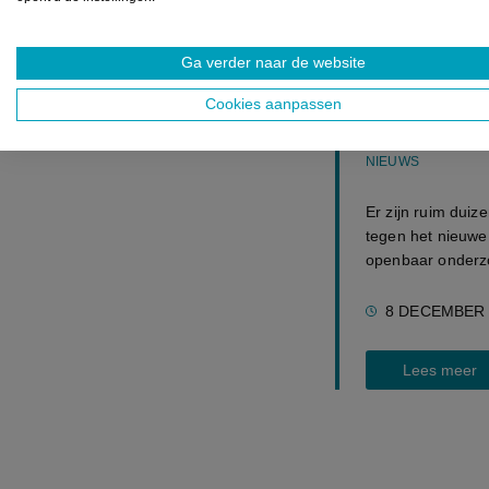
UITGELICHT
Ga verder naar de website
Al ruim 1.0
Cookies aanpassen
ingediend t
NIEUWS
Er zijn ruim duiz
tegen het nieuwe 
openbaar onderzo
8 DECEMBER 
Lees meer