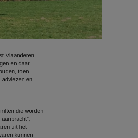
st-Vlaanderen. 
gen en daar 
uden, toen 
 adviezen en 
iften die worden 
 aanbracht”, 
en uit het 
waren kunnen 