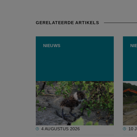
GERELATEERDE ARTIKELS
NIEUWS
NI
Boeren beschermen 139
Omstr
kievitsnesten dankzij
keren
aangepaste
landbouwactiviteiten
4 AUGUSTUS 2026
10 