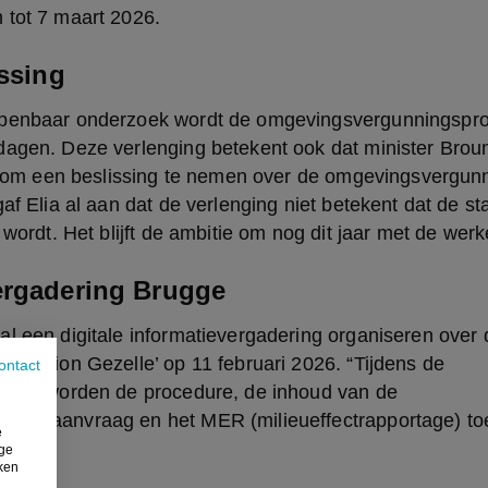
 tot 7 maart 2026.
issing
openbaar onderzoek wordt de omgevingsvergunningspro
agen. Deze verlenging betekent ook dat minister Brouns
ft om een beslissing te nemen over de omgevingsvergunn
gaf Elia al aan dat de verlenging niet betekent dat de st
d wordt. Het blijft de ambitie om nog dit jaar met de wer
ergadering Brugge
l een digitale informatievergadering organiseren over 
sstation Gezelle’ op 11 februari 2026. “Tijdens de 
ontact
ering worden de procedure, de inhoud van de 
ingsaanvraag en het MER (milieueffectrapportage) toege
e
ige
iken