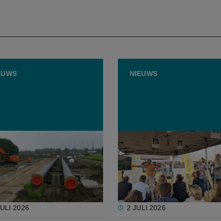
EUWS
NIEUWS
eden leidingcorridors
Landbouwers delen kenni
 terug op Vlaamse agenda
Bodemfestival van Inagro
JULI 2026
2 JULI 2026