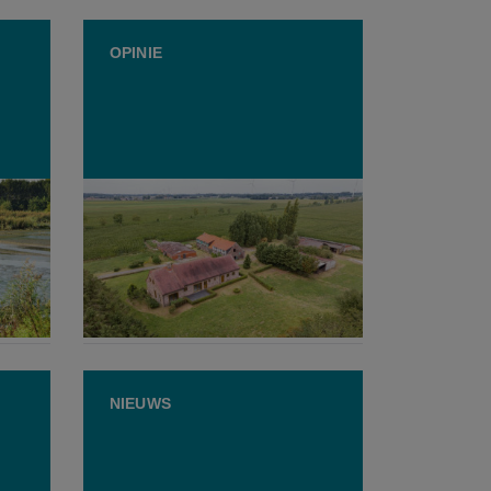
OPINIE
Fermettetaks? Het probleem is
leid
niet de boerderij, maar de
landbouwgrond
21 MEI 2026
NIEUWS